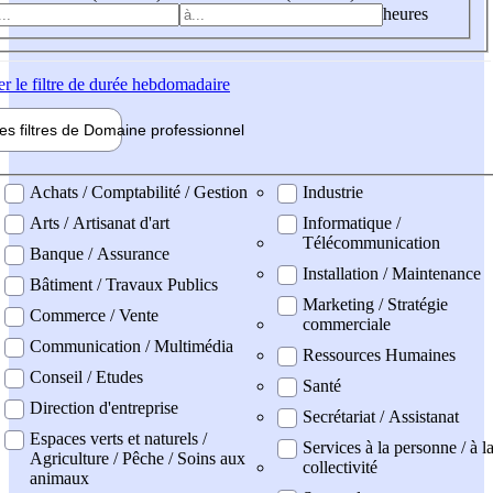
heures
er
le filtre de durée hebdomadaire
les filtres de
Domaine pro
fessionnel
ne professionel
Achats / Comptabilité / Gestion
Industrie
Arts / Artisanat d'art
Informatique /
Télécommunication
Banque / Assurance
Installation / Maintenance
Bâtiment / Travaux Publics
Marketing / Stratégie
Commerce / Vente
commerciale
Communication / Multimédia
Ressources Humaines
Conseil / Etudes
Santé
Direction d'entreprise
Secrétariat / Assistanat
Espaces verts et naturels /
Services à la personne / à l
Agriculture / Pêche / Soins aux
collectivité
animaux