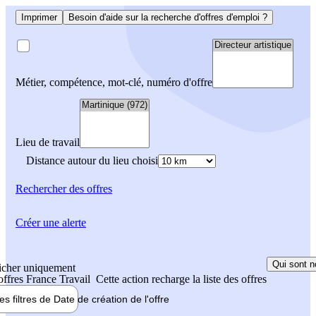
Imprimer
Besoin d'aide sur la recherche d'offres d'emploi ?
Métier, compétence, mot-clé, numéro d'offre
Lieu de travail
Distance autour du lieu choisi
Rechercher
des offres
Créer une alerte
Qui sont n
icher uniquement
 offres France Travail
Cette action recharge la liste des offres
les filtres de
Date de création
de l'offre