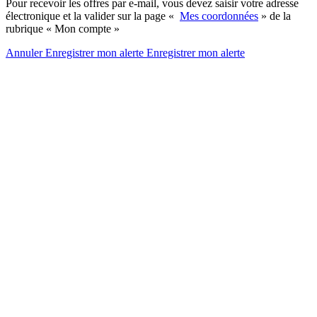
Pour recevoir les offres par e-mail, vous devez saisir votre adresse
électronique et la valider sur la page «
Mes coordonnées
» de la
rubrique « Mon compte »
Annuler
Enregistrer mon alerte
Enregistrer
mon alerte