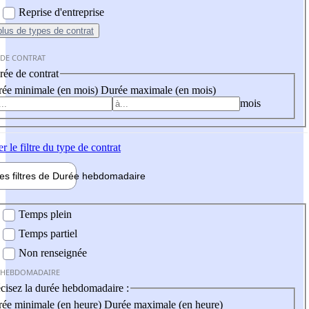
Reprise d'entreprise
plus
de types de contrat
 DE CONTRAT
ée de contrat
ée minimale (en mois)
Durée maximale (en mois)
mois
er
le filtre du type de contrat
les filtres de
Durée hebdo
madaire
 hebdomadaire
Temps plein
Temps partiel
Non renseignée
 HEBDOMADAIRE
cisez la durée hebdomadaire :
ée minimale (en heure)
Durée maximale (en heure)