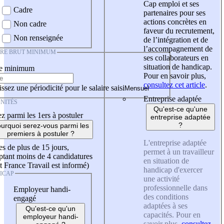
Cap emploi et ses
Cadre
partenaires pour ses
actions concrètes en
Non cadre
faveur du recrutement,
Non renseignée
de l’intégration et de
l’accompagnement de
IRE BRUT MINIMUM
ses collaborateurs en
situation de handicap.
re minimum
Pour en savoir plus,
consultez cet article
.
ssez une périodicité pour le salaire saisi
Entreprise adaptée
NITÉS
Qu'est-ce qu'une
z parmi les 1ers à postuler
entreprise adaptée
?
urquoi serez-vous parmi les
premiers à postuler ?
L'entreprise adaptée
es de plus de 15 jours,
permet à un travailleur
tant moins de 4 candidatures
en situation de
t France Travail est informé)
handicap d'exercer
ICAP
une activité
professionnelle dans
Employeur handi-
des conditions
engagé
adaptées à ses
Qu'est-ce qu'un
capacités. Pour en
employeur handi-
savoir plus,
consultez