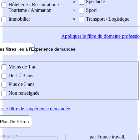
Spectacle
Hôtellerie - Restauration /
Tourisme / Animation
Sport
Immobilier
Transport / Logistique
Appliquer
le filtre du domaine professi
es filtres liés à l'
Expérience
demandée
ience demandée
Moins de 1 an
De 1 à 3 ans
Plus de 3 ans
Non renseignée
er
le filtre de l'expérience demandée
Plus De
Filtres
IFICATION
par France travail,