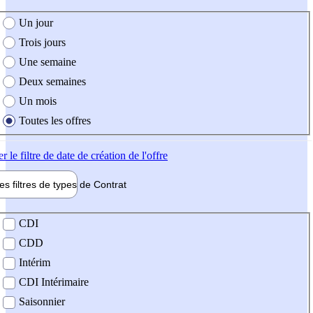
e création de l'offre
Un jour
Trois jours
Une semaine
Deux semaines
Un mois
Toutes les offres
er
le filtre de date de création de l'offre
les filtres de types de
Contrat
de contrat
CDI
CDD
Intérim
CDI Intérimaire
Saisonnier