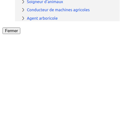
Fermer
Fermer
le détail de l'offre
/
Offre
sur
Offre précéden