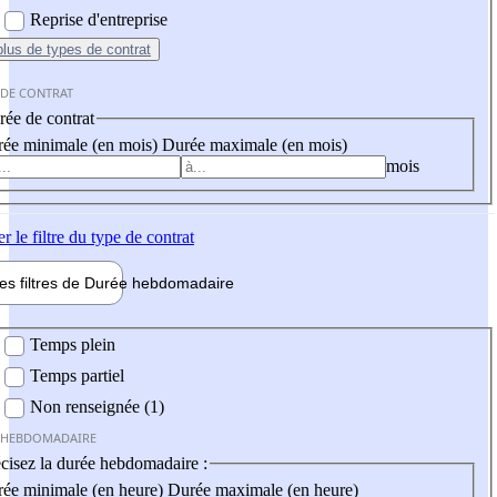
Reprise d'entreprise
plus
de types de contrat
 DE CONTRAT
ée de contrat
ée minimale (en mois)
Durée maximale (en mois)
mois
er
le filtre du type de contrat
les filtres de
Durée hebdo
madaire
 hebdomadaire
Temps plein
Temps partiel
Non renseignée (1)
 HEBDOMADAIRE
cisez la durée hebdomadaire :
ée minimale (en heure)
Durée maximale (en heure)