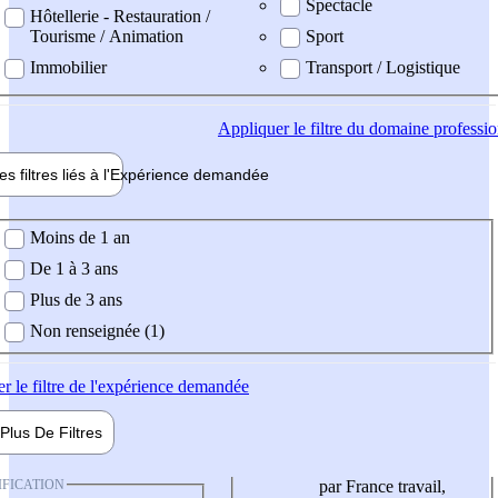
Spectacle
Hôtellerie - Restauration /
Tourisme / Animation
Sport
Immobilier
Transport / Logistique
Appliquer
le filtre du domaine professi
es filtres liés à l'
Expérience
demandée
ience demandée
Moins de 1 an
De 1 à 3 ans
Plus de 3 ans
Non renseignée (1)
er
le filtre de l'expérience demandée
Plus De
Filtres
IFICATION
par France travail,