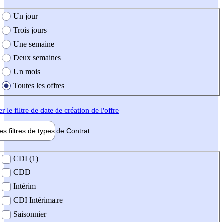
e création de l'offre
Un jour
Trois jours
Une semaine
Deux semaines
Un mois
Toutes les offres
er
le filtre de date de création de l'offre
les filtres de types de
Contrat
de contrat
CDI (1)
CDD
Intérim
CDI Intérimaire
Saisonnier