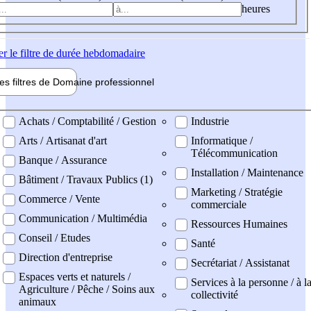
heures
er
le filtre de durée hebdomadaire
les filtres de
Domaine pro
fessionnel
ne professionel
Achats / Comptabilité / Gestion
Industrie
Arts / Artisanat d'art
Informatique /
Télécommunication
Banque / Assurance
Installation / Maintenance
Bâtiment / Travaux Publics (1)
Marketing / Stratégie
Commerce / Vente
commerciale
Communication / Multimédia
Ressources Humaines
Conseil / Etudes
Santé
Direction d'entreprise
Secrétariat / Assistanat
Espaces verts et naturels /
Services à la personne / à l
Agriculture / Pêche / Soins aux
collectivité
animaux