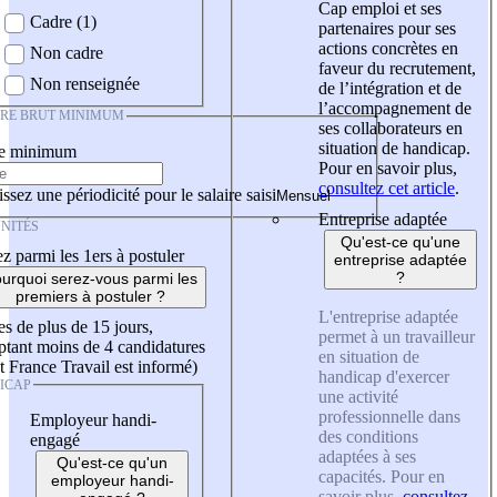
Cap emploi et ses
Cadre (1)
partenaires pour ses
actions concrètes en
Non cadre
faveur du recrutement,
Non renseignée
de l’intégration et de
l’accompagnement de
IRE BRUT MINIMUM
ses collaborateurs en
situation de handicap.
re minimum
Pour en savoir plus,
consultez cet article
.
ssez une périodicité pour le salaire saisi
Entreprise adaptée
NITÉS
Qu'est-ce qu'une
z parmi les 1ers à postuler
entreprise adaptée
?
urquoi serez-vous parmi les
premiers à postuler ?
L'entreprise adaptée
es de plus de 15 jours,
permet à un travailleur
tant moins de 4 candidatures
en situation de
t France Travail est informé)
handicap d'exercer
ICAP
une activité
professionnelle dans
Employeur handi-
des conditions
engagé
adaptées à ses
Qu'est-ce qu'un
capacités. Pour en
employeur handi-
savoir plus,
consultez