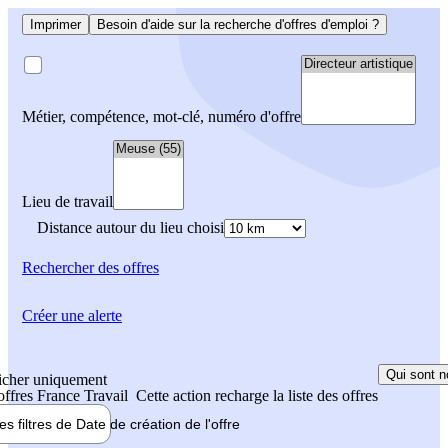
Imprimer
Besoin d'aide sur la recherche d'offres d'emploi ?
Métier, compétence, mot-clé, numéro d'offre
Lieu de travail
Distance autour du lieu choisi
Rechercher
des offres
Créer une alerte
Qui sont n
icher uniquement
 offres France Travail
Cette action recharge la liste des offres
les filtres de
Date de création
de l'offre