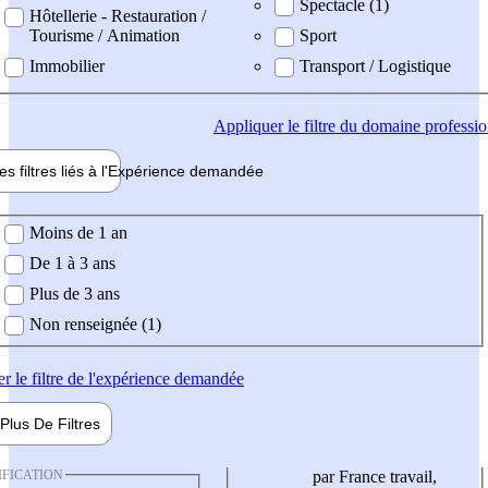
Spectacle (1)
Hôtellerie - Restauration /
Tourisme / Animation
Sport
Immobilier
Transport / Logistique
Appliquer
le filtre du domaine professi
es filtres liés à l'
Expérience
demandée
ience demandée
Moins de 1 an
De 1 à 3 ans
Plus de 3 ans
Non renseignée (1)
er
le filtre de l'expérience demandée
Plus De
Filtres
IFICATION
par France travail,