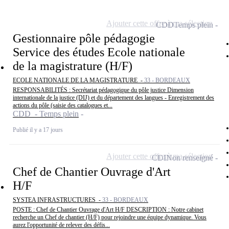
Ajouter cette offre à ma sélection
CDD
Temps plein
Gestionnaire pôle pédagogie
Service des études Ecole nationale
de la magistrature (H/F)
ECOLE NATIONALE DE LA MAGISTRATURE -
33 - BORDEAUX
RESPONSABILITÉS : Secrétariat pédagogique du pôle justice Dimension
internationale de la justice (DIJ) et du département des langues - Enregistrement des
actions du pôle (saisie des catalogues et...
CDD - Temps plein
Publié il y a 17 jours
Ajouter cette offre à ma sélection
CDI
Non renseigné
Chef de Chantier Ouvrage d'Art
H/F
SYSTEA INFRASTRUCTURES -
33 - BORDEAUX
POSTE : Chef de Chantier Ouvrage d'Art H/F DESCRIPTION : Notre cabinet
recherche un Chef de chantier (H/F) pour rejoindre une équipe dynamique. Vous
aurez l'opportunité de relever des défis...