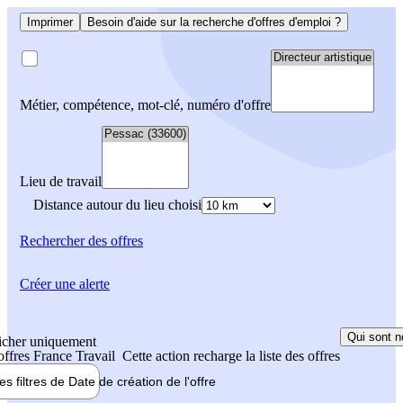
Imprimer
Besoin d'aide sur la recherche d'offres d'emploi ?
Métier, compétence, mot-clé, numéro d'offre
Lieu de travail
Distance autour du lieu choisi
Rechercher
des offres
Créer une alerte
Qui sont n
icher uniquement
 offres France Travail
Cette action recharge la liste des offres
les filtres de
Date de création
de l'offre