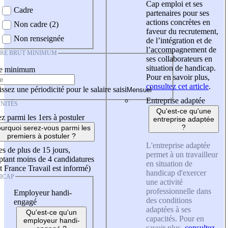
Cap emploi et ses
Cadre
partenaires pour ses
actions concrètes en
Non cadre (2)
faveur du recrutement,
Non renseignée
de l’intégration et de
l’accompagnement de
IRE BRUT MINIMUM
ses collaborateurs en
situation de handicap.
re minimum
Pour en savoir plus,
consultez cet article
.
ssez une périodicité pour le salaire saisi
Entreprise adaptée
NITÉS
Qu'est-ce qu'une
z parmi les 1ers à postuler
entreprise adaptée
?
urquoi serez-vous parmi les
premiers à postuler ?
L'entreprise adaptée
es de plus de 15 jours,
permet à un travailleur
tant moins de 4 candidatures
en situation de
t France Travail est informé)
handicap d'exercer
ICAP
une activité
professionnelle dans
Employeur handi-
des conditions
engagé
adaptées à ses
Qu'est-ce qu'un
capacités. Pour en
employeur handi-
savoir plus,
consultez