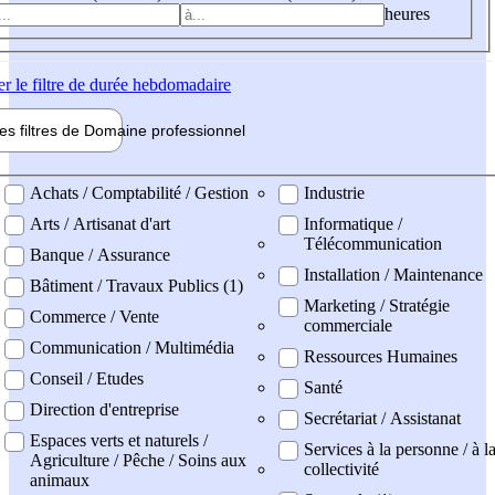
heures
er
le filtre de durée hebdomadaire
les filtres de
Domaine pro
fessionnel
ne professionel
Achats / Comptabilité / Gestion
Industrie
Arts / Artisanat d'art
Informatique /
Télécommunication
Banque / Assurance
Installation / Maintenance
Bâtiment / Travaux Publics (1)
Marketing / Stratégie
Commerce / Vente
commerciale
Communication / Multimédia
Ressources Humaines
Conseil / Etudes
Santé
Direction d'entreprise
Secrétariat / Assistanat
Espaces verts et naturels /
Services à la personne / à l
Agriculture / Pêche / Soins aux
collectivité
animaux