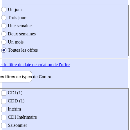
e création de l'offre
Un jour
Trois jours
Une semaine
Deux semaines
Un mois
Toutes les offres
er
le filtre de date de création de l'offre
les filtres de types de
Contrat
de contrat
CDI (1)
CDD (1)
Intérim
CDI Intérimaire
Saisonnier