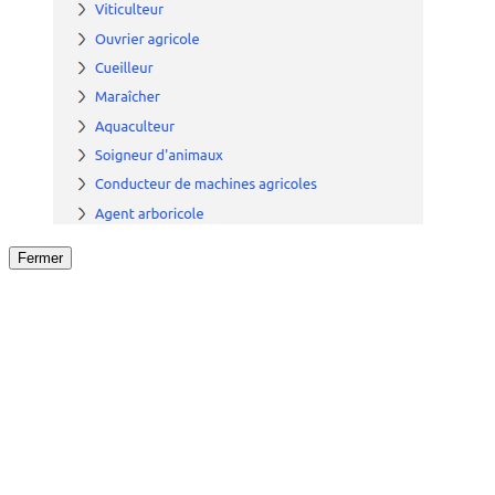
Fermer
Fermer
le détail de l'offre
/
Offre
sur
Offre précéden