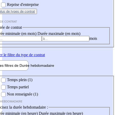
Reprise d'entreprise
plus
de types de contrat
 DE CONTRAT
ée de contrat
ée minimale (en mois)
Durée maximale (en mois)
mois
er
le filtre du type de contrat
les filtres de
Durée hebdo
madaire
 hebdomadaire
Temps plein (1)
Temps partiel
Non renseignée (1)
 HEBDOMADAIRE
cisez la durée hebdomadaire :
ée minimale (en heure)
Durée maximale (en heure)