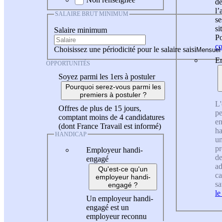
de
l
SALAIRE BRUT MINIMUM
se
si
Salaire minimum
Po
co
Choisissez une périodicité pour le salaire saisi
En
OPPORTUNITÉS
Soyez parmi les 1ers à postuler
Pourquoi serez-vous parmi les
premiers à postuler ?
L'
Offres de plus de 15 jours,
pe
comptant moins de 4 candidatures
en
(dont France Travail est informé)
ha
HANDICAP
un
pr
Employeur handi-
de
engagé
ad
Qu'est-ce qu'un
ca
employeur handi-
sa
engagé ?
le
Un employeur handi-
engagé est un
employeur reconnu