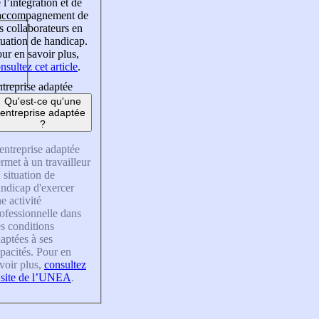
 l’intégration et de
’accompagnement de
s collaborateurs en
tuation de handicap.
ur en savoir plus,
nsultez cet article
.
treprise adaptée
Qu'est-ce qu'une
entreprise adaptée
?
entreprise adaptée
rmet à un travailleur
 situation de
ndicap d'exercer
e activité
ofessionnelle dans
s conditions
aptées à ses
pacités. Pour en
voir plus,
consultez
 site de l’UNEA
.