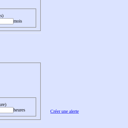
s)
mois
ure)
heures
Créer une alerte