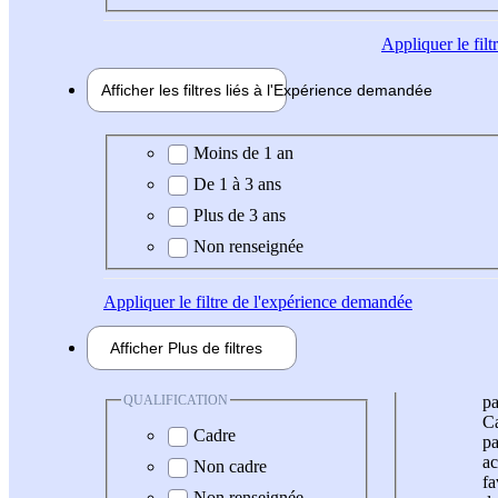
Appliquer
le fil
Afficher les filtres liés à l'
Expérience
demandée
Expérience demandée
Moins de 1 an
De 1 à 3 ans
Plus de 3 ans
Non renseignée
Appliquer
le filtre de l'expérience demandée
Afficher
Plus de
filtres
QUALIFICATION
pa
Ca
Cadre
pa
ac
Non cadre
fa
Non renseignée