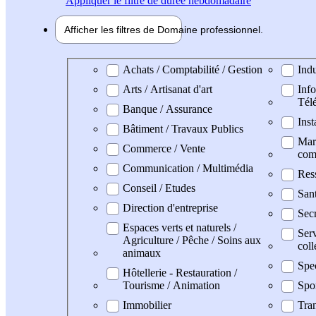
Appliquer
le filtre de durée hebdomadaire
Afficher les filtres de
Domaine pro
fessionnel
Domaine professionel
Achats / Comptabilité / Gestion
Indu
Arts / Artisanat d'art
Info
Tél
Banque / Assurance
Inst
Bâtiment / Travaux Publics
Mark
Commerce / Vente
com
Communication / Multimédia
Res
Conseil / Etudes
San
Direction d'entreprise
Secr
Espaces verts et naturels /
Serv
Agriculture / Pêche / Soins aux
coll
animaux
Spe
Hôtellerie - Restauration /
Tourisme / Animation
Spo
Immobilier
Tran