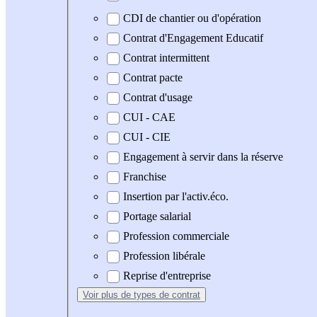
CDI de chantier ou d'opération
Contrat d'Engagement Educatif
Contrat intermittent
Contrat pacte
Contrat d'usage
CUI - CAE
CUI - CIE
Engagement à servir dans la réserve
Franchise
Insertion par l'activ.éco.
Portage salarial
Profession commerciale
Profession libérale
Reprise d'entreprise
Voir plus
de types de contrat