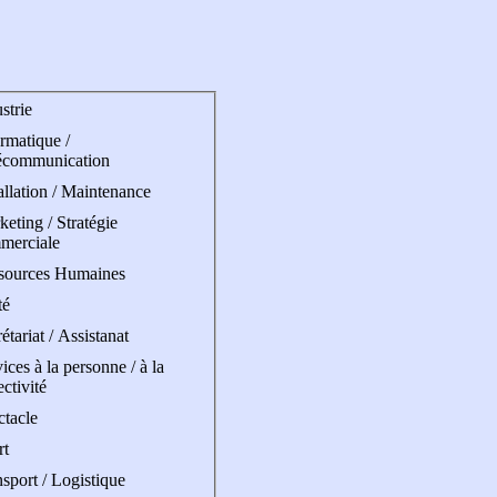
strie
rmatique /
écommunication
allation / Maintenance
eting / Stratégie
merciale
sources Humaines
té
étariat / Assistanat
ices à la personne / à la
ectivité
ctacle
rt
sport / Logistique