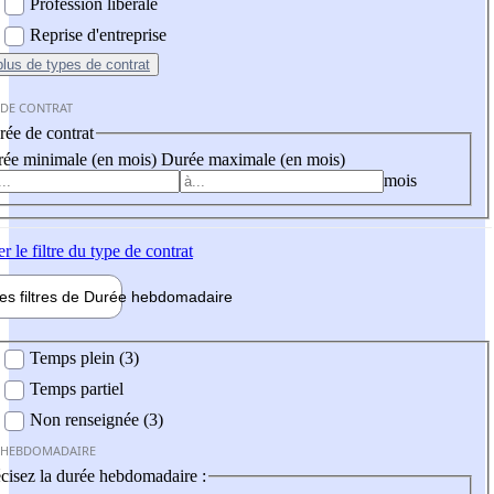
Profession libérale
Reprise d'entreprise
plus
de types de contrat
 DE CONTRAT
ée de contrat
ée minimale (en mois)
Durée maximale (en mois)
mois
er
le filtre du type de contrat
les filtres de
Durée hebdo
madaire
 hebdomadaire
Temps plein (3)
Temps partiel
Non renseignée (3)
 HEBDOMADAIRE
cisez la durée hebdomadaire :