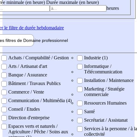
ée minimale (en heure)
Durée maximale (en heure)
heures
er
le filtre de durée hebdomadaire
les filtres de
Domaine pro
fessionnel
ne professionel
Achats / Comptabilité / Gestion
Industrie (1)
Arts / Artisanat d'art
Informatique /
Télécommunication
Banque / Assurance
Installation / Maintenance
Bâtiment / Travaux Publics
Marketing / Stratégie
Commerce / Vente
commerciale
Communication / Multimédia (4)
Ressources Humaines
Conseil / Etudes
Santé
Direction d'entreprise
Secrétariat / Assistanat
Espaces verts et naturels /
Services à la personne / à l
Agriculture / Pêche / Soins aux
collectivité