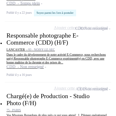
CDD - Temps plein
Publié il y a 22 jours
Soyez parmi les 1ers à postuler
Ajouter cette offre à ma sélection
CDD
Non renseigné
Responsable photographe E-
Commerce (CDD) (H/F)
LANCASTER -
93 - NOISY-LE-SEC
Dans le cadre du développement de notre activité E-Commerce, nous recherchons
un(e) Responsable photographe E-Commerce expérimenté(e) en CDD, avec une
bonne maîtrise de la chromie et des prises de...
CDD - Non renseigné
Publié il y a 16 jours
Ajouter cette offre à ma sélection
CDI
Non renseigné
Chargé(e) de Production - Studio
Photo (F/H)
75 - PARIS
Vos Missions Regardons de plus près ce qui vous attend : 1. Pilotage opérationnel