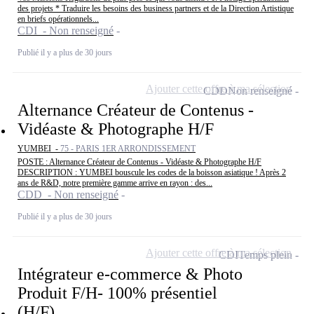
des projets * Traduire les besoins des business partners et de la Direction Artistique
en briefs opérationnels...
CDI - Non renseigné
Publié il y a plus de 30 jours
Ajouter cette offre à ma sélection
CDD
Non renseigné
Alternance Créateur de Contenus -
Vidéaste & Photographe H/F
YUMBEI -
75 - PARIS 1ER ARRONDISSEMENT
POSTE : Alternance Créateur de Contenus - Vidéaste & Photographe H/F
DESCRIPTION : YUMBEI bouscule les codes de la boisson asiatique ! Après 2
ans de R&D, notre première gamme arrive en rayon : des...
CDD - Non renseigné
Publié il y a plus de 30 jours
Ajouter cette offre à ma sélection
CDI
Temps plein
Intégrateur e-commerce & Photo
Produit F/H- 100% présentiel
(H/F)