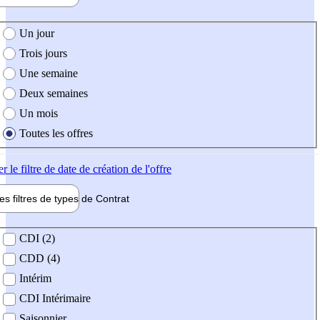
e création de l'offre
Un jour
Trois jours
Une semaine
Deux semaines
Un mois
Toutes les offres
er
le filtre de date de création de l'offre
les filtres de types de
Contrat
de contrat
CDI (2)
CDD (4)
Intérim
CDI Intérimaire
Saisonnier