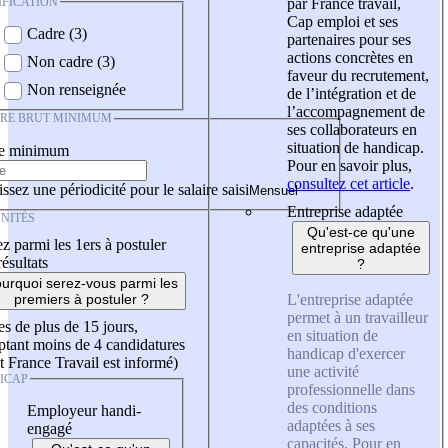
IFICATION
par France travail,
Cap emploi et ses
Cadre (3)
partenaires pour ses
actions concrètes en
Non cadre (3)
faveur du recrutement,
Non renseignée
de l’intégration et de
l’accompagnement de
IRE BRUT MINIMUM
ses collaborateurs en
situation de handicap.
re minimum
Pour en savoir plus,
consultez cet article
.
ssez une périodicité pour le salaire saisi
Entreprise adaptée
NITÉS
Qu'est-ce qu'une
z parmi les 1ers à postuler
entreprise adaptée
résultats
?
urquoi serez-vous parmi les
L'entreprise adaptée
premiers à postuler ?
permet à un travailleur
es de plus de 15 jours,
en situation de
tant moins de 4 candidatures
handicap d'exercer
t France Travail est informé)
une activité
ICAP
professionnelle dans
des conditions
Employeur handi-
adaptées à ses
engagé
capacités. Pour en