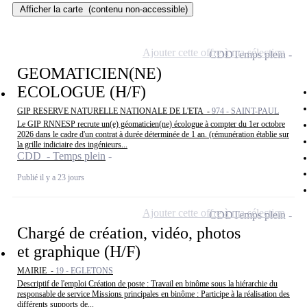
Afficher la carte
(contenu non-accessible)
Ajouter cette offre à ma sélection
CDD
Temps plein
GEOMATICIEN(NE)
ECOLOGUE (H/F)
GIP RESERVE NATURELLE NATIONALE DE L'ETA -
974 - SAINT-PAUL
Le GIP RNNESP recrute un(e) géomaticien(ne) écologue à compter du 1er octobre
2026 dans le cadre d'un contrat à durée déterminée de 1 an. (rémunération établie sur
la grille indiciaire des ingénieurs...
CDD - Temps plein
Publié il y a 23 jours
Ajouter cette offre à ma sélection
CDD
Temps plein
Chargé de création, vidéo, photos
et graphique (H/F)
MAIRIE -
19 - EGLETONS
Descriptif de l'emploi Création de poste : Travail en binôme sous la hiérarchie du
responsable de service Missions principales en binôme : Participe à la réalisation des
différents supports de...