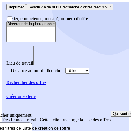
Imprimer
Besoin d'aide sur la recherche d'offres d'emploi ?
Métier, compétence, mot-clé, numéro d'offre
Lieu de travail
Distance autour du lieu choisi
Rechercher
des offres
Créer une alerte
Qui sont n
icher uniquement
 offres France Travail
Cette action recharge la liste des offres
les filtres de
Date de création
de l'offre