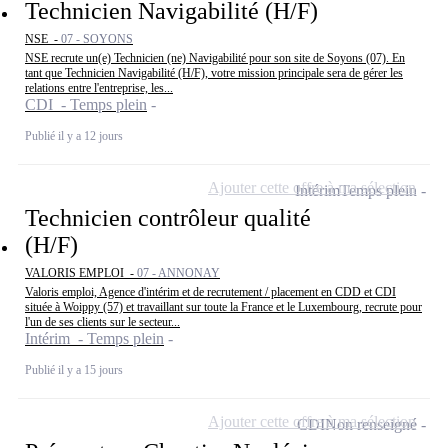
Technicien Navigabilité (H/F)
NSE -
07 - SOYONS
NSE recrute un(e) Technicien (ne) Navigabilité pour son site de Soyons (07). En
tant que Technicien Navigabilité (H/F), votre mission principale sera de gérer les
relations entre l'entreprise, les...
CDI - Temps plein
Publié il y a 12 jours
Ajouter cette offre à ma sélection
Intérim
Temps plein
Technicien contrôleur qualité
(H/F)
VALORIS EMPLOI -
07 - ANNONAY
Valoris emploi, Agence d'intérim et de recrutement / placement en CDD et CDI
située à Woippy (57) et travaillant sur toute la France et le Luxembourg, recrute pour
l'un de ses clients sur le secteur...
Intérim - Temps plein
Publié il y a 15 jours
Ajouter cette offre à ma sélection
CDI
Non renseigné