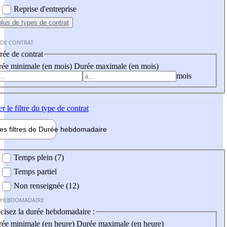
Reprise d'entreprise
plus
de types de contrat
 DE CONTRAT
ée de contrat
ée minimale (en mois)
Durée maximale (en mois)
mois
er
le filtre du type de contrat
les filtres de
Durée hebdo
madaire
 hebdomadaire
Temps plein (7)
Temps partiel
Non renseignée (12)
 HEBDOMADAIRE
cisez la durée hebdomadaire :
ée minimale (en heure)
Durée maximale (en heure)