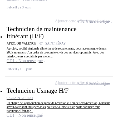
Publié il y a 3 jours
Ajouter cette offre à ma sélection
CDI
Non renseigné
Technicien de maintenance
itinérant (H/F)
APROJOB VALENCE -
07 - SAINT-PÉRAY
Aprojob, société régionale d'intérim et de recrutements, vous accompagne depuis
2005 au travers d'un cadre de proximité et via des services optimisés. Avec des
interlocuteurs spécialisés par métier...
CDI - Non renseigné
Publié il y a 10 jours
Ajouter cette offre à ma sélection
CDI
Non renseigné
Technicien Usinage H/F
07 - SAINT-PRIEST
En charge de la production de pièce de précision et / ou de semi-précision, plusieurs
savoir-faire sont indispensables pour être à l'aise sur ce poste :Usinage tour
traditionnelUsinage...
CDI - Non renseigné