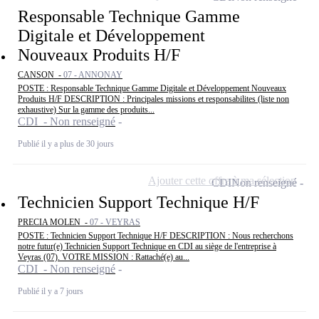
Responsable Technique Gamme
Digitale et Développement
Nouveaux Produits H/F
CANSON -
07 - ANNONAY
POSTE : Responsable Technique Gamme Digitale et Développement Nouveaux
Produits H/F DESCRIPTION : Principales missions et responsabilites (liste non
exhaustive) Sur la gamme des produits...
CDI - Non renseigné
Publié il y a plus de 30 jours
Ajouter cette offre à ma sélection
CDI
Non renseigné
Technicien Support Technique H/F
PRECIA MOLEN -
07 - VEYRAS
POSTE : Technicien Support Technique H/F DESCRIPTION : Nous recherchons
notre futur(e) Technicien Support Technique en CDI au siège de l'entreprise à
Veyras (07). VOTRE MISSION : Rattaché(e) au...
CDI - Non renseigné
Publié il y a 7 jours