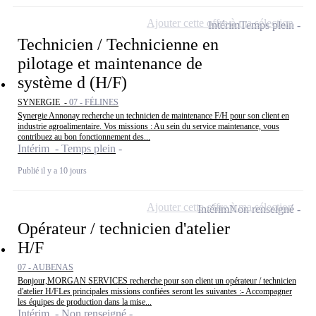
Ajouter cette offre à ma sélection
Intérim
Temps plein
Technicien / Technicienne en
pilotage et maintenance de
système d (H/F)
SYNERGIE -
07 - FÉLINES
Synergie Annonay recherche un technicien de maintenance F/H pour son client en
industrie agroalimentaire. Vos missions : Au sein du service maintenance, vous
contribuez au bon fonctionnement des...
Intérim - Temps plein
Publié il y a 10 jours
Ajouter cette offre à ma sélection
Intérim
Non renseigné
Opérateur / technicien d'atelier
H/F
07 - AUBENAS
Bonjour,MORGAN SERVICES recherche pour son client un opérateur / technicien
d'atelier H/FLes principales missions confiées seront les suivantes :- Accompagner
les équipes de production dans la mise...
Intérim - Non renseigné