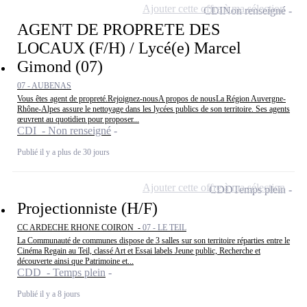
Ajouter cette offre à ma sélection
CDI
Non renseigné
AGENT DE PROPRETE DES
LOCAUX (F/H) / Lycé(e) Marcel
Gimond (07)
07 - AUBENAS
Vous êtes agent de propreté.Rejoignez-nousA propos de nousLa Région Auvergne-
Rhône-Alpes assure le nettoyage dans les lycées publics de son territoire. Ses agents
œuvrent au quotidien pour proposer...
CDI - Non renseigné
Publié il y a plus de 30 jours
Ajouter cette offre à ma sélection
CDD
Temps plein
Projectionniste (H/F)
CC ARDECHE RHONE COIRON -
07 - LE TEIL
La Communauté de communes dispose de 3 salles sur son territoire réparties entre le
Cinéma Regain au Teil, classé Art et Essai labels Jeune public, Recherche et
découverte ainsi que Patrimoine et...
CDD - Temps plein
Publié il y a 8 jours