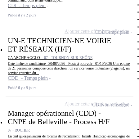
communaux, dont le site touristique...
CDI - Temps plein
Publié il y a 2 jours
Ajouter cette offre à ma sélection
CDD
Temps plein
UN-E TECHNICIEN-NE VOIRIE
ET RÉSEAUX (H/F)
CA ARCHE AGGLO -
07 - TOURNON-SUR-RHÔNE
Date limite de candidature : 30/08/2026 - Poste à pourvoir : 01/10/2026 Une équipe
de 21 personnes compose cette direction : un service voirie mutualisé (2 agents), un
service entretien du...
CDD - Temps plein
Publié il y a 9 jours
Ajouter cette offre à ma sélection
CDI
Non renseigné
Manager opérationnel (CDD) -
CNPE de Belleville - Process H/F
07 - ROCHER
En tant qu'organisateur de forums de recrutement, Talents Handicap accompagne de