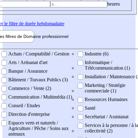
heures
er
le filtre de durée hebdomadaire
les filtres de
Domaine pro
fessionnel
ne professionel
Achats / Comptabilité / Gestion
Industrie (6)
Arts / Artisanat d'art
Informatique /
Télécommunication (1)
Banque / Assurance
Installation / Maintenance (
Bâtiment / Travaux Publics (3)
Marketing / Stratégie
Commerce / Vente (2)
commerciale (1)
Communication / Multimédia (1)
Ressources Humaines
Conseil / Etudes
Santé
Direction d'entreprise
Secrétariat / Assistanat
Espaces verts et naturels /
Services à la personne / à l
Agriculture / Pêche / Soins aux
collectivité (2)
animaux