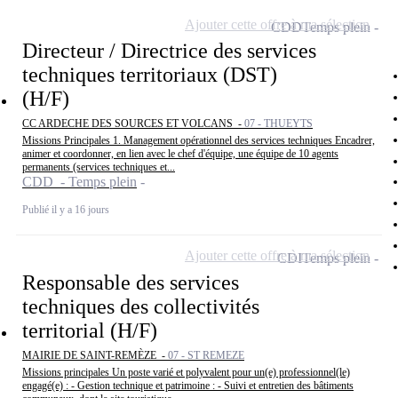
Ajouter cette offre à ma sélection
CDD
Temps plein
Directeur / Directrice des services
techniques territoriaux (DST)
(H/F)
CC ARDECHE DES SOURCES ET VOLCANS -
07 - THUEYTS
Missions Principales 1. Management opérationnel des services techniques Encadrer,
animer et coordonner, en lien avec le chef d'équipe, une équipe de 10 agents
permanents (services techniques et...
CDD - Temps plein
Publié il y a 16 jours
Ajouter cette offre à ma sélection
CDI
Temps plein
Responsable des services
techniques des collectivités
territorial (H/F)
MAIRIE DE SAINT-REMÈZE -
07 - ST REMEZE
Missions principales Un poste varié et polyvalent pour un(e) professionnel(le)
engagé(e) : - Gestion technique et patrimoine : - Suivi et entretien des bâtiments