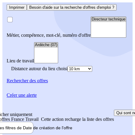
Imprimer
Besoin d'aide sur la recherche d'offres d'emploi ?
Métier, compétence, mot-clé, numéro d'offre
Lieu de travail
Distance autour du lieu choisi
Rechercher
des offres
Créer une alerte
Qui sont n
icher uniquement
 offres France Travail
Cette action recharge la liste des offres
les filtres de
Date de création
de l'offre