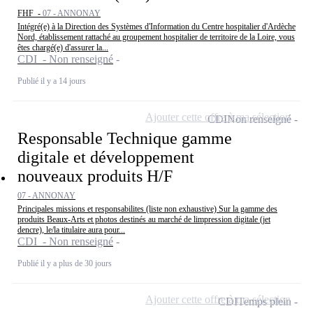
FHF -
07 - ANNONAY
Intégré(e) à la Direction des Systèmes d'Information du Centre hospitalier d'Ardèche
Nord, établissement rattaché au groupement hospitalier de territoire de la Loire, vous
êtes chargé(e) d'assurer la...
CDI - Non renseigné
Publié il y a 14 jours
Ajouter cette offre à ma sélection
CDI
Non renseigné
Responsable Technique gamme
digitale et développement
nouveaux produits H/F
07 - ANNONAY
Principales missions et responsabilites (liste non exhaustive) Sur la gamme des
produits Beaux-Arts et photos destinés au marché de limpression digitale (jet
dencre), le/la titulaire aura pour...
CDI - Non renseigné
Publié il y a plus de 30 jours
Ajouter cette offre à ma sélection
CDI
Temps plein