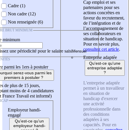
Cap emploi et ses
Cadre (1)
partenaires pour ses
actions concrètes en
Non cadre (12)
faveur du recrutement,
Non renseignée (6)
de l’intégration et de
l’accompagnement de
IRE BRUT MINIMUM
ses collaborateurs en
situation de handicap.
re minimum
Pour en savoir plus,
consultez cet article
.
ssez une périodicité pour le salaire saisi
Entreprise adaptée
NITÉS
Qu'est-ce qu'une
z parmi les 1ers à postuler
entreprise adaptée
?
urquoi serez-vous parmi les
premiers à postuler ?
L'entreprise adaptée
es de plus de 15 jours,
permet à un travailleur
tant moins de 4 candidatures
en situation de
t France Travail est informé)
handicap d'exercer
ICAP
une activité
professionnelle dans
Employeur handi-
des conditions
engagé
adaptées à ses
Qu'est-ce qu'un
capacités. Pour en
employeur handi-
savoir plus,
consultez