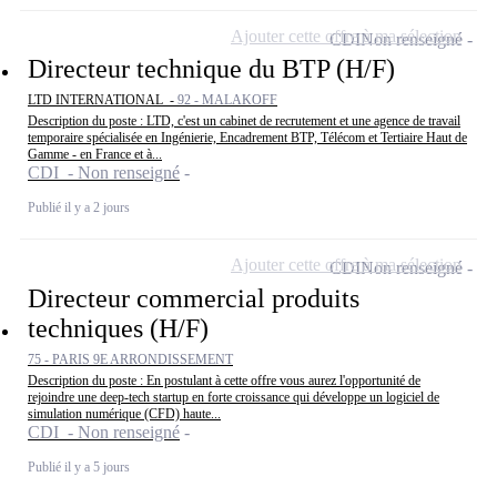
Ajouter cette offre à ma sélection
CDI
Non renseigné
Directeur technique du BTP (H/F)
LTD INTERNATIONAL -
92 - MALAKOFF
Description du poste : LTD, c'est un cabinet de recrutement et une agence de travail
temporaire spécialisée en Ingénierie, Encadrement BTP, Télécom et Tertiaire Haut de
Gamme - en France et à...
CDI - Non renseigné
Publié il y a 2 jours
Ajouter cette offre à ma sélection
CDI
Non renseigné
Directeur commercial produits
techniques (H/F)
75 - PARIS 9E ARRONDISSEMENT
Description du poste : En postulant à cette offre vous aurez l'opportunité de
rejoindre une deep-tech startup en forte croissance qui développe un logiciel de
simulation numérique (CFD) haute...
CDI - Non renseigné
Publié il y a 5 jours