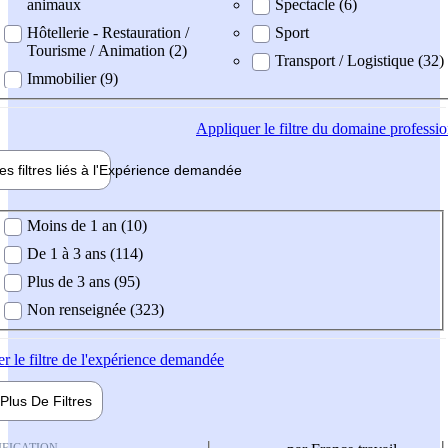
animaux
Spectacle (6)
Hôtellerie - Restauration /
Sport
Tourisme / Animation (2)
Transport / Logistique (32)
Immobilier (9)
Appliquer
le filtre du domaine professi
es filtres liés à l'
Expérience
demandée
ience demandée
Moins de 1 an (10)
De 1 à 3 ans (114)
Plus de 3 ans (95)
Non renseignée (323)
er
le filtre de l'expérience demandée
Plus De
Filtres