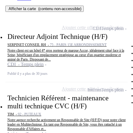
Afficher la carte
(contenu non-accessible)
Ajouter cette offre à ma sélection
CDI
Temps plein
Directeur Adjoint Technique (H/F)
SERPINET CONSEIL RH -
75 - PARIS 15E ARRONDISSEMENT
Notre client est un hôtel 4* gros porteur de marque Accor, idéalement situé face à la
Seine, bénéficiant d'un emplacement stratégique au cœur d'un quartier moderne et
animé de Paris. Disposant de...
CDI - Temps plein
Publié il y a plus de 30 jours
Ajouter cette offre à ma sélection
Intérim
Temps plein
Technicien Référent - maintenance
multi technique CVC (H/F)
TIM -
92 - PUTEAUX
Notre agence recherche activement un Responsable de Site (H/F/D) pour notre client
leader en Multitechnique. En tant que Responsable de Site, vous êtes rattaché à un
Responsable d'Affaires et...