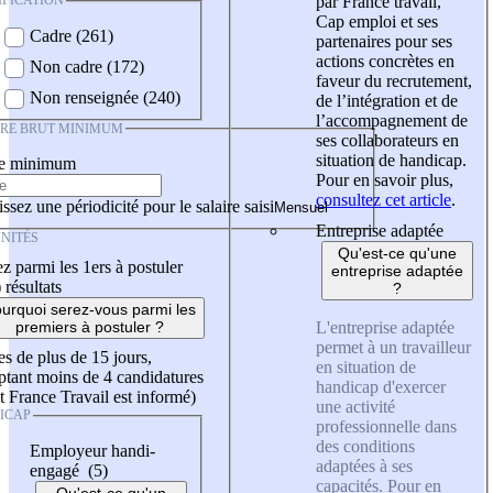
IFICATION
par France travail,
Cap emploi et ses
Cadre (261)
partenaires pour ses
actions concrètes en
Non cadre (172)
faveur du recrutement,
Non renseignée (240)
de l’intégration et de
l’accompagnement de
IRE BRUT MINIMUM
ses collaborateurs en
situation de handicap.
re minimum
Pour en savoir plus,
consultez cet article
.
ssez une périodicité pour le salaire saisi
Entreprise adaptée
NITÉS
Qu'est-ce qu'une
z parmi les 1ers à postuler
entreprise adaptée
)
résultats
?
urquoi serez-vous parmi les
L'entreprise adaptée
premiers à postuler ?
permet à un travailleur
es de plus de 15 jours,
en situation de
tant moins de 4 candidatures
handicap d'exercer
t France Travail est informé)
une activité
ICAP
professionnelle dans
des conditions
Employeur handi-
adaptées à ses
engagé (5)
capacités. Pour en
Qu'est-ce qu'un