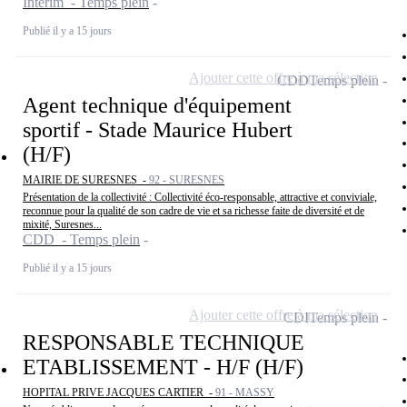
Intérim - Temps plein
Publié il y a 15 jours
Ajouter cette offre à ma sélection
CDD
Temps plein
Agent technique d'équipement
sportif - Stade Maurice Hubert
(H/F)
MAIRIE DE SURESNES -
92 - SURESNES
Présentation de la collectivité : Collectivité éco-responsable, attractive et conviviale,
reconnue pour la qualité de son cadre de vie et sa richesse faite de diversité et de
mixité, Suresnes...
CDD - Temps plein
Publié il y a 15 jours
Ajouter cette offre à ma sélection
CDI
Temps plein
RESPONSABLE TECHNIQUE
ETABLISSEMENT - H/F (H/F)
HOPITAL PRIVE JACQUES CARTIER -
91 - MASSY