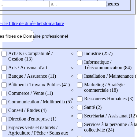
heures
er
le filtre de durée hebdomadaire
les filtres de
Domaine pro
fessionnel
ne professionel
Achats / Comptabilité /
Industrie (257)
Gestion (13)
Informatique /
Arts / Artisanat d'art
Télécommunication (84)
Banque / Assurance (11)
Installation / Maintenance 
Bâtiment / Travaux Publics (41)
Marketing / Stratégie
commerciale (18)
Commerce / Vente (11)
Ressources Humaines (3)
Communication / Multimédia (5)
Santé (2)
Conseil / Etudes (4)
Secrétariat / Assistanat (12)
Direction d'entreprise (1)
Services à la personne / à l
Espaces verts et naturels /
collectivité (24)
Agriculture / Pêche / Soins aux