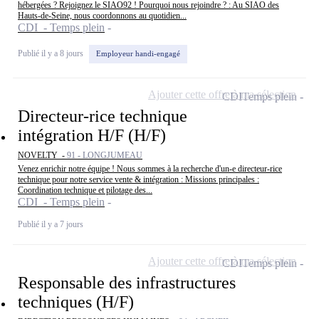
hébergées ? Rejoignez le SIAO92 ! Pourquoi nous rejoindre ? : Au SIAO des
Hauts-de-Seine, nous coordonnons au quotidien...
CDI - Temps plein
Publié il y a 8 jours
Employeur handi-engagé
Ajouter cette offre à ma sélection
CDI
Temps plein
Directeur-rice technique
intégration H/F (H/F)
NOVELTY -
91 - LONGJUMEAU
Venez enrichir notre équipe ! Nous sommes à la recherche d'un-e directeur-rice
technique pour notre service vente & intégration : Missions principales :
Coordination technique et pilotage des...
CDI - Temps plein
Publié il y a 7 jours
Ajouter cette offre à ma sélection
CDI
Temps plein
Responsable des infrastructures
techniques (H/F)