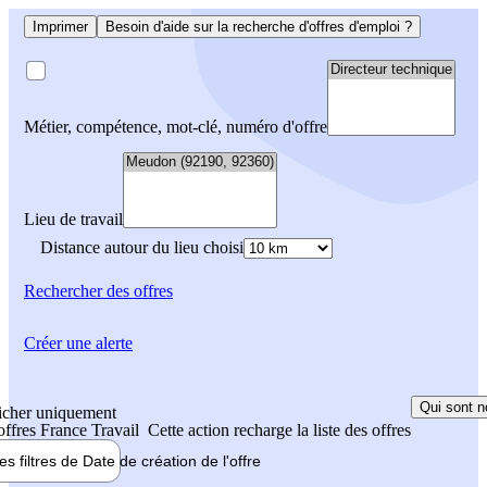
Imprimer
Besoin d'aide sur la recherche d'offres d'emploi ?
Métier, compétence, mot-clé, numéro d'offre
Lieu de travail
Distance autour du lieu choisi
Rechercher
des offres
Créer une alerte
Qui sont n
icher uniquement
 offres France Travail
Cette action recharge la liste des offres
les filtres de
Date de création
de l'offre