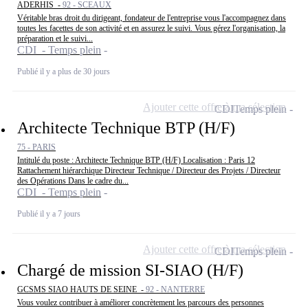
ADERHIS -
92 - SCEAUX
Véritable bras droit du dirigeant, fondateur de l'entreprise vous l'accompagnez dans
toutes les facettes de son activité et en assurez le suivi. Vous gérez l'organisation, la
préparation et le suivi...
CDI - Temps plein
Publié il y a plus de 30 jours
Ajouter cette offre à ma sélection
CDI
Temps plein
Architecte Technique BTP (H/F)
75 - PARIS
Intitulé du poste : Architecte Technique BTP (H/F) Localisation : Paris 12
Rattachement hiérarchique Directeur Technique / Directeur des Projets / Directeur
des Opérations Dans le cadre du...
CDI - Temps plein
Publié il y a 7 jours
Ajouter cette offre à ma sélection
CDI
Temps plein
Chargé de mission SI-SIAO (H/F)
GCSMS SIAO HAUTS DE SEINE -
92 - NANTERRE
Vous voulez contribuer à améliorer concrètement les parcours des personnes