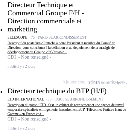
Directeur Technique et
Commercial Groupe F/H -
Direction commerciale et
marketing
SELESCOPE -
75 - PARIS 8E ARRONDISSEMENT
Descriptif du poste:\n\n\nRattaché à notre Président et membre du Comité de
Direction, vous contribuez à la définition et au déploiement de la stratégie de
développement du Groupe.\n\nVéritable...
CDI - Non renseigné
Publié il y a 2 jours
Ajouter cette offre à ma sélection
CDI
Non renseigné
Directeur technique du BTP (H/F)
LTD INTERNATIONAL -
75 - PARIS 9E ARRONDISSEMENT
Description du poste : LTD, c'est un cabinet de recrutement et une agence de travail
temporaire spécialisée en Ingénierie, Encadrement BTP, Télécom et Tertiaire Haut de
Gamme - en France et à...
CDI - Non renseigné
Publié il y a 2 jours