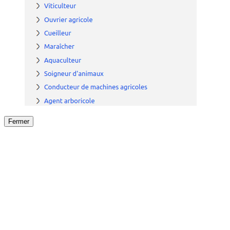
Fermer
Fermer
le détail de l'offre
/
Offre
sur
Offre précéden