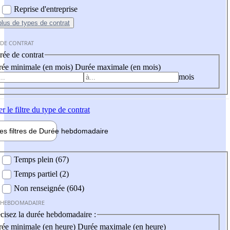
Reprise d'entreprise
plus
de types de contrat
 DE CONTRAT
ée de contrat
ée minimale (en mois)
Durée maximale (en mois)
mois
er
le filtre du type de contrat
les filtres de
Durée hebdo
madaire
 hebdomadaire
Temps plein (67)
Temps partiel (2)
Non renseignée (604)
 HEBDOMADAIRE
cisez la durée hebdomadaire :
ée minimale (en heure)
Durée maximale (en heure)