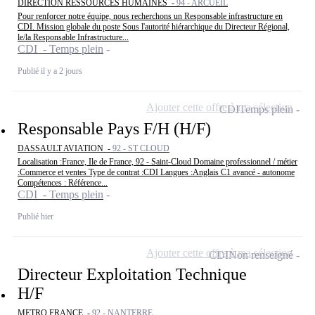
DIRECTION RESSOURCES HUMAINES -
94 - ARCUEIL
Pour renforcer notre équipe, nous recherchons un Responsable infrastructure en
CDI. Mission globale du poste Sous l'autorité hiérarchique du Directeur Régional,
le/la Responsable Infrastructure...
CDI - Temps plein
Publié il y a 2 jours
Ajouter cette offre à ma sélection
CDI
Temps plein
Responsable Pays F/H (H/F)
DASSAULT AVIATION -
92 - ST CLOUD
Localisation :France, Ile de France, 92 - Saint-Cloud Domaine professionnel / métier
:Commerce et ventes Type de contrat :CDI Langues :Anglais C1 avancé - autonome
Compétences : Référence...
CDI - Temps plein
Publié hier
Ajouter cette offre à ma sélection
CDI
Non renseigné
Directeur Exploitation Technique
H/F
METRO FRANCE -
92 - NANTERRE