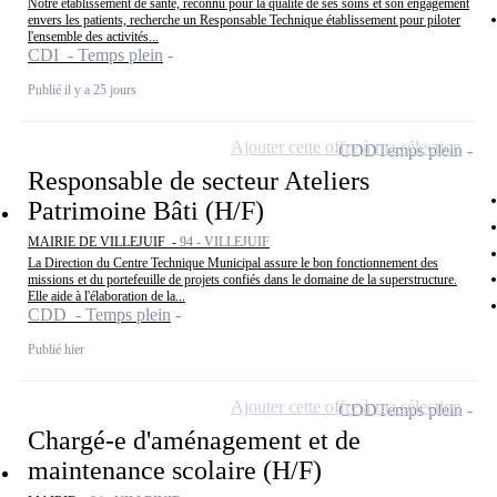
Notre établissement de santé, reconnu pour la qualité de ses soins et son engagement
envers les patients, recherche un Responsable Technique établissement pour piloter
l'ensemble des activités...
CDI - Temps plein
Publié il y a 25 jours
Ajouter cette offre à ma sélection
CDD
Temps plein
Responsable de secteur Ateliers
Patrimoine Bâti (H/F)
MAIRIE DE VILLEJUIF -
94 - VILLEJUIF
La Direction du Centre Technique Municipal assure le bon fonctionnement des
missions et du portefeuille de projets confiés dans le domaine de la superstructure.
Elle aide à l'élaboration de la...
CDD - Temps plein
Publié hier
Ajouter cette offre à ma sélection
CDD
Temps plein
Chargé-e d'aménagement et de
maintenance scolaire (H/F)