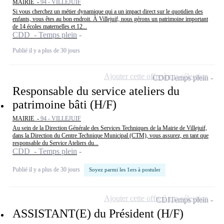
MAIRIE -
94 - VILLEJUIF
Si vous cherchez un métier dynamique qui a un impact direct sur le quotidien des
enfants, vous êtes au bon endroit. À Villejuif, nous gérons un patrimoine important
de 14 écoles maternelles et 12...
CDD - Temps plein
Publié il y a plus de 30 jours
Ajouter cette offre à ma sélection
CDD
Temps plein
Responsable du service ateliers du
patrimoine bâti (H/F)
MAIRIE -
94 - VILLEJUIF
Au sein de la Direction Générale des Services Techniques de la Mairie de Villejuif,
dans la Direction du Centre Technique Municipal (CTM), vous assurez, en tant que
responsable du Service Ateliers du...
CDD - Temps plein
Publié il y a plus de 30 jours
Soyez parmi les 1ers à postuler
Ajouter cette offre à ma sélection
CDI
Temps plein
ASSISTANT(E) du Président (H/F)