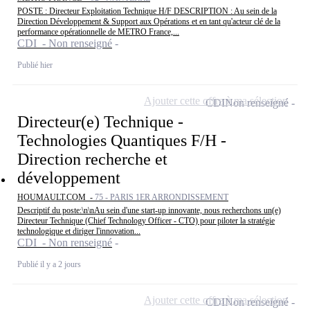
POSTE : Directeur Exploitation Technique H/F DESCRIPTION : Au sein de la
Direction Développement & Support aux Opérations et en tant qu'acteur clé de la
performance opérationnelle de METRO France,...
CDI - Non renseigné
Publié hier
Ajouter cette offre à ma sélection
CDI
Non renseigné
Directeur(e) Technique -
Technologies Quantiques F/H -
Direction recherche et
développement
HOUMAULT.COM -
75 - PARIS 1ER ARRONDISSEMENT
Descriptif du poste:\n\nAu sein d'une start-up innovante, nous recherchons un(e)
Directeur Technique (Chief Technology Officer - CTO) pour piloter la stratégie
technologique et diriger l'innovation...
CDI - Non renseigné
Publié il y a 2 jours
Ajouter cette offre à ma sélection
CDI
Non renseigné