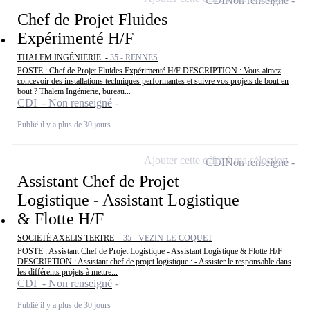
CDI
Non renseigné
Chef de Projet Fluides
Expérimenté H/F
THALEM INGÉNIERIE -
35 - RENNES
POSTE : Chef de Projet Fluides Expérimenté H/F DESCRIPTION : Vous aimez
concevoir des installations techniques performantes et suivre vos projets de bout en
bout ? Thalem Ingénierie, bureau...
CDI - Non renseigné
Publié il y a plus de 30 jours
Ajouter cette offre à ma sélection
CDI
Non renseigné
Assistant Chef de Projet
Logistique - Assistant Logistique
& Flotte H/F
SOCIÉTÉ AXELIS TERTRE -
35 - VEZIN-LE-COQUET
POSTE : Assistant Chef de Projet Logistique - Assistant Logistique & Flotte H/F
DESCRIPTION : Assistant chef de projet logistique : - Assister le responsable dans
les différents projets à mettre...
CDI - Non renseigné
Publié il y a plus de 30 jours