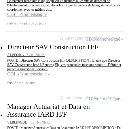
Le directeur technique et logistique est un membre du comité de direction de
l'établissement. Son rôle est de piloter les différents métiers de la logistique et de les
coordonner avec les métiers du...
CDI - Non renseigné
Publié il y a plus de 30 jours
Ajouter cette offre à ma sélection
CDI
Non renseigné
Directeur SAV Construction H/F
ALVEOR -
35 - RENNES
POSTE : Directeur SAV Construction H/F DESCRIPTION : En tant que Directeur
SAV Construction basé à Rennes (35), vos principales missions seront : - Définir et
piloter la stratégie du service...
CDI - Non renseigné
Publié il y a 16 jours
Ajouter cette offre à ma sélection
CDI
Non renseigné
Manager Actuariat et Data en
Assurance IARD H/F
VERLINGUE -
35 - RENNES
POSTE : Manager Actuariat et Data en Assurance IARD H/F DESCRIPTION : En