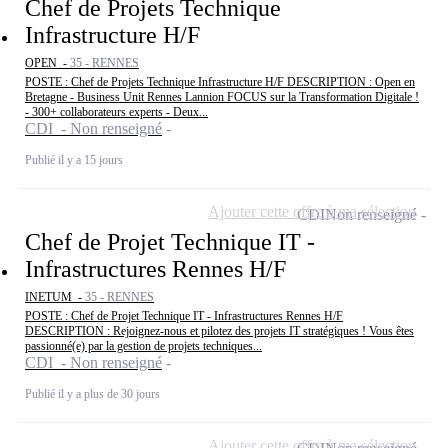
Chef de Projets Technique
Infrastructure H/F
OPEN -
35 - RENNES
POSTE : Chef de Projets Technique Infrastructure H/F DESCRIPTION : Open en
Bretagne - Business Unit Rennes Lannion FOCUS sur la Transformation Digitale !
- 300+ collaborateurs experts - Deux...
CDI - Non renseigné
Publié il y a 15 jours
Ajouter cette offre à ma sélection
CDI
Non renseigné
Chef de Projet Technique IT -
Infrastructures Rennes H/F
INETUM -
35 - RENNES
POSTE : Chef de Projet Technique IT - Infrastructures Rennes H/F
DESCRIPTION : Rejoignez-nous et pilotez des projets IT stratégiques ! Vous êtes
passionné(e) par la gestion de projets techniques...
CDI - Non renseigné
Publié il y a plus de 30 jours
Ajouter cette offre à ma sélection