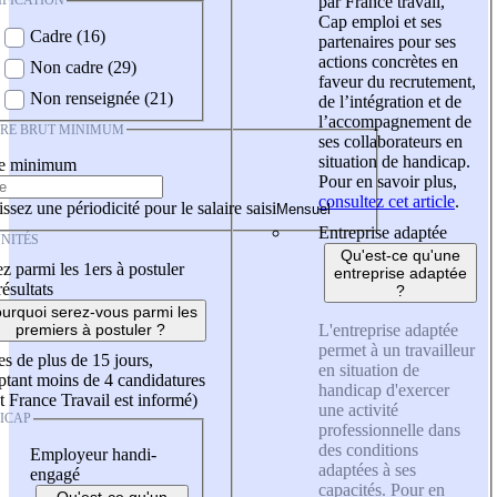
IFICATION
par France travail,
Cap emploi et ses
Cadre (16)
partenaires pour ses
actions concrètes en
Non cadre (29)
faveur du recrutement,
Non renseignée (21)
de l’intégration et de
l’accompagnement de
IRE BRUT MINIMUM
ses collaborateurs en
situation de handicap.
re minimum
Pour en savoir plus,
consultez cet article
.
ssez une périodicité pour le salaire saisi
Entreprise adaptée
NITÉS
Qu'est-ce qu'une
z parmi les 1ers à postuler
entreprise adaptée
résultats
?
urquoi serez-vous parmi les
L'entreprise adaptée
premiers à postuler ?
permet à un travailleur
es de plus de 15 jours,
en situation de
tant moins de 4 candidatures
handicap d'exercer
t France Travail est informé)
une activité
ICAP
professionnelle dans
des conditions
Employeur handi-
adaptées à ses
engagé
capacités. Pour en
Qu'est-ce qu'un