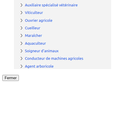
Fermer
Fermer
le détail de l'offre
/
Offre
sur
Offre précéden