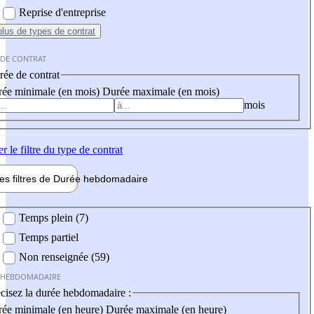
Reprise d'entreprise
plus
de types de contrat
 DE CONTRAT
ée de contrat
ée minimale (en mois)
Durée maximale (en mois)
mois
er
le filtre du type de contrat
les filtres de
Durée hebdo
madaire
 hebdomadaire
Temps plein (7)
Temps partiel
Non renseignée (59)
 HEBDOMADAIRE
cisez la durée hebdomadaire :
ée minimale (en heure)
Durée maximale (en heure)