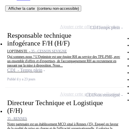
Afficher la carte
(contenu non-accessible)
Ajouter cette offre à ma sélection
CDI
Temps plein
Responsable technique
infogérance F/H (H/F)
LOPTIMISTE -
35 - CESSON SEVIGNE
Qui sommes-nous ? L'Optimiste est une équipe RH au service des TPE-PME, avec
un ensemble d'offres et d'expertises, de l'accompagnement RH au recrutement en
passant par la mise à disposition. Nous...
CDI - Temps plein
Publié il y a 23 jours
Ajouter cette offre à ma sélection
CDI
Non renseigné
Directeur Technique et Logistique
(F/H)
35 - RENNES
Notre partenaire est un établissement MCO situé à Rennes (35). Engagé en faveur
de la qualité de prise en charge et de l'efficacité organisationnelle, il valorise la