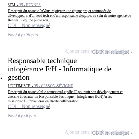
6TM -
35 - RENNES
Descriptif du poste:\n \nVous rejoignez une équipe projet composée de
développeurs, d'un lead tech et d'un responsable d'équipe, au sein de notre agence de
Rennes. L'équipe pilote son...
CDI - Non renseigné
Publié il y a 28 jours
Ajouter cette offre à ma sélection
CDI
Non renseigné
Responsable technique
infogérance F/H - Informatique de
gestion
L'OPTIMISTE -
35 - CESSON-SÉVIGNÉ
Descriptif du poste:\n\nLe contexte\nLe pôle IT poursuit son développement et
cherche à recruter un Responsable Technique - Infogérance (F/H).\nTes
missions\nTu travailleras en étroite collaboration...
CDI - Non renseigné
Publié il y a 8 jours
Ajouter cette offre à ma sélection
CDI
Non renseigné