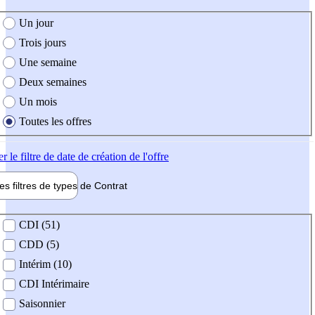
e création de l'offre
Un jour
Trois jours
Une semaine
Deux semaines
Un mois
Toutes les offres
er
le filtre de date de création de l'offre
les filtres de types de
Contrat
de contrat
CDI (51)
CDD (5)
Intérim (10)
CDI Intérimaire
Saisonnier