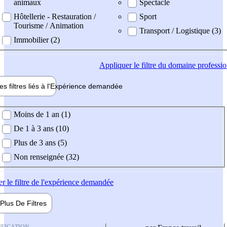
animaux
Spectacle
Hôtellerie - Restauration /
Sport
Tourisme / Animation
Transport / Logistique (3)
Immobilier (2)
Appliquer
le filtre du domaine professi
es filtres liés à l'
Expérience
demandée
ience demandée
Moins de 1 an (1)
De 1 à 3 ans (10)
Plus de 3 ans (5)
Non renseignée (32)
er
le filtre de l'expérience demandée
Plus De
Filtres