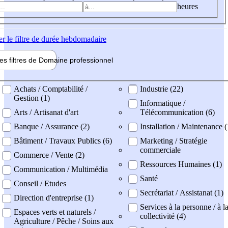
heures
er
le filtre de durée hebdomadaire
les filtres de
Domaine pro
fessionnel
ne professionel
Achats / Comptabilité /
Industrie (22)
Gestion (1)
Informatique /
Arts / Artisanat d'art
Télécommunication (6)
Banque / Assurance (2)
Installation / Maintenance 
Bâtiment / Travaux Publics (6)
Marketing / Stratégie
commerciale
Commerce / Vente (2)
Ressources Humaines (1)
Communication / Multimédia
Santé
Conseil / Etudes
Secrétariat / Assistanat (1)
Direction d'entreprise (1)
Services à la personne / à l
Espaces verts et naturels /
collectivité (4)
Agriculture / Pêche / Soins aux