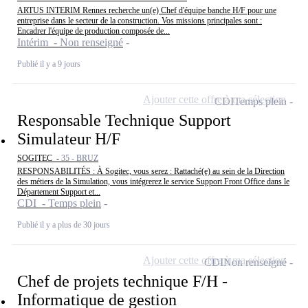
ARTUS INTERIM Rennes recherche un(e) Chef d'équipe banche H/F pour une
entreprise dans le secteur de la construction. Vos missions principales sont :
Encadrer l'équipe de production composée de...
Intérim - Non renseigné
Publié il y a 9 jours
Ajouter cette offre à ma sélection
CDI
Temps plein
Responsable Technique Support
Simulateur H/F
SOGITEC -
35 - BRUZ
RESPONSABILITÉS : À Sogitec, vous serez : Rattaché(e) au sein de la Direction
des métiers de la Simulation, vous intégrerez le service Support Front Office dans le
Département Support et...
CDI - Temps plein
Publié il y a plus de 30 jours
Ajouter cette offre à ma sélection
CDI
Non renseigné
Chef de projets technique F/H -
Informatique de gestion