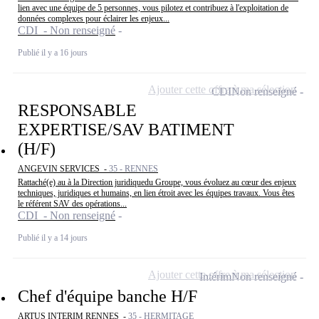
lien avec une équipe de 5 personnes, vous pilotez et contribuez à l'exploitation de
données complexes pour éclairer les enjeux...
CDI - Non renseigné
Publié il y a 16 jours
Ajouter cette offre à ma sélection
CDI
Non renseigné
RESPONSABLE
EXPERTISE/SAV BATIMENT
(H/F)
ANGEVIN SERVICES -
35 - RENNES
Rattaché(e) au à la Direction juridiquedu Groupe, vous évoluez au cœur des enjeux
techniques, juridiques et humains, en lien étroit avec les équipes travaux. Vous êtes
le référent SAV des opérations...
CDI - Non renseigné
Publié il y a 14 jours
Ajouter cette offre à ma sélection
Intérim
Non renseigné
Chef d'équipe banche H/F
ARTUS INTERIM RENNES -
35 - HERMITAGE