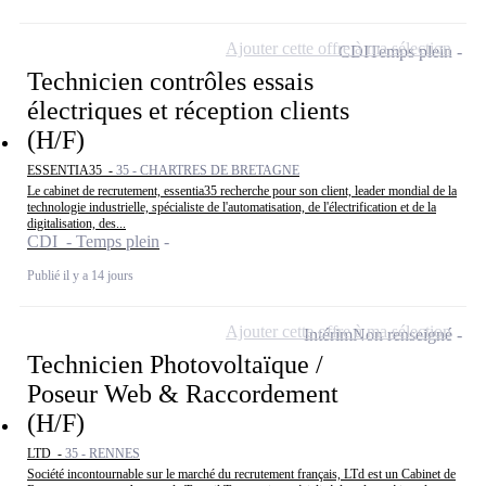
Ajouter cette offre à ma sélection
CDI
Temps plein
Technicien contrôles essais
électriques et réception clients
(H/F)
ESSENTIA35 -
35 - CHARTRES DE BRETAGNE
Le cabinet de recrutement, essentia35 recherche pour son client, leader mondial de la
technologie industrielle, spécialiste de l'automatisation, de l'électrification et de la
digitalisation, des...
CDI - Temps plein
Publié il y a 14 jours
Ajouter cette offre à ma sélection
Intérim
Non renseigné
Technicien Photovoltaïque /
Poseur Web & Raccordement
(H/F)
LTD -
35 - RENNES
Société incontournable sur le marché du recrutement français, LTd est un Cabinet de