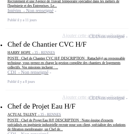
Recrutement et une Agence de Travail Temporaire spécialisé dans les métiers de
l'Ingénierie et des Entreprises. Le...
Intérim - Non renseigné
Publié il y a 11 jours
Ajouter cette offre à ma sélection
CDI
Non renseigné
Chef de Chantier CVC H/F
HARRY HOPE -
35 - RENNES
POSTE : Chef de Chantier CVC H/F DESCRIPTION : Rattaché(e) au responsable
technique, vous prenez en charge la gestion complète des chantiers de logements
collectifs. Vos missions incluent : ...
CDI - Non renseigné
Publié il y a 8 jours
Ajouter cette offre à ma sélection
CDI
Non renseigné
Chef de Projet Eau H/F
ACTUAL TALENT -
35 - RENNES
POSTE : Chef de Projet Eau H/F DESCRIPTION : Notre équipe d'experts
spécialisés en ingénierie industrielle recrute pour son client, spécialiste des solutions
de filtration membranaire, un Chef de...