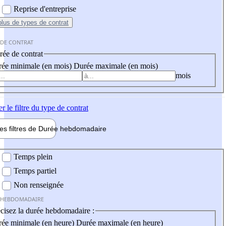
Reprise d'entreprise
plus
de types de contrat
 DE CONTRAT
ée de contrat
ée minimale (en mois)
Durée maximale (en mois)
mois
er
le filtre du type de contrat
les filtres de
Durée hebdo
madaire
 hebdomadaire
Temps plein
Temps partiel
Non renseignée
 HEBDOMADAIRE
cisez la durée hebdomadaire :
ée minimale (en heure)
Durée maximale (en heure)