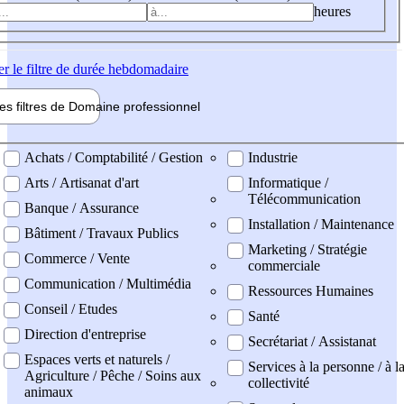
heures
er
le filtre de durée hebdomadaire
les filtres de
Domaine pro
fessionnel
ne professionel
Achats / Comptabilité / Gestion
Industrie
Arts / Artisanat d'art
Informatique /
Télécommunication
Banque / Assurance
Installation / Maintenance
Bâtiment / Travaux Publics
Marketing / Stratégie
Commerce / Vente
commerciale
Communication / Multimédia
Ressources Humaines
Conseil / Etudes
Santé
Direction d'entreprise
Secrétariat / Assistanat
Espaces verts et naturels /
Services à la personne / à l
Agriculture / Pêche / Soins aux
collectivité
animaux