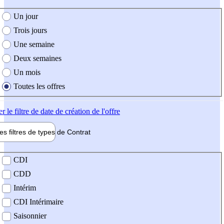
e création de l'offre
Un jour
Trois jours
Une semaine
Deux semaines
Un mois
Toutes les offres
er
le filtre de date de création de l'offre
les filtres de types de
Contrat
de contrat
CDI
CDD
Intérim
CDI Intérimaire
Saisonnier