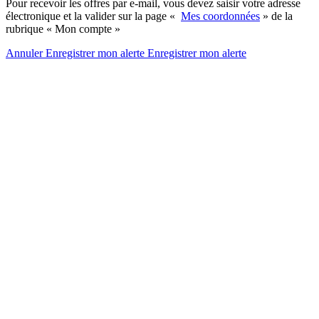
Pour recevoir les offres par e-mail, vous devez saisir votre adresse
électronique et la valider sur la page «
Mes coordonnées
» de la
rubrique « Mon compte »
Annuler
Enregistrer mon alerte
Enregistrer
mon alerte