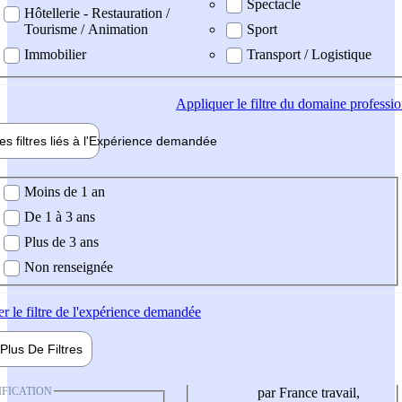
Spectacle
Hôtellerie - Restauration /
Tourisme / Animation
Sport
Immobilier
Transport / Logistique
Appliquer
le filtre du domaine professi
es filtres liés à l'
Expérience
demandée
ience demandée
Moins de 1 an
De 1 à 3 ans
Plus de 3 ans
Non renseignée
er
le filtre de l'expérience demandée
Plus De
Filtres
IFICATION
par France travail,