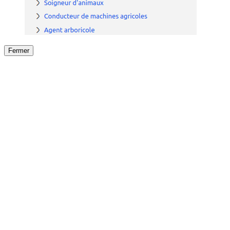
Fermer
Fermer
le détail de l'offre
/
Offre
sur
Offre précéden