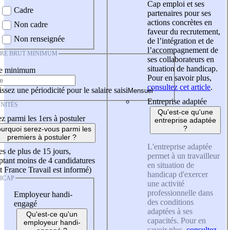
Cap emploi et ses
Cadre
partenaires pour ses
actions concrètes en
Non cadre
faveur du recrutement,
Non renseignée
de l’intégration et de
l’accompagnement de
IRE BRUT MINIMUM
ses collaborateurs en
situation de handicap.
re minimum
Pour en savoir plus,
consultez cet article
.
ssez une périodicité pour le salaire saisi
Entreprise adaptée
NITÉS
Qu'est-ce qu'une
z parmi les 1ers à postuler
entreprise adaptée
?
urquoi serez-vous parmi les
premiers à postuler ?
L'entreprise adaptée
es de plus de 15 jours,
permet à un travailleur
tant moins de 4 candidatures
en situation de
t France Travail est informé)
handicap d'exercer
ICAP
une activité
professionnelle dans
Employeur handi-
des conditions
engagé
adaptées à ses
Qu'est-ce qu'un
capacités. Pour en
employeur handi-
savoir plus,
consultez