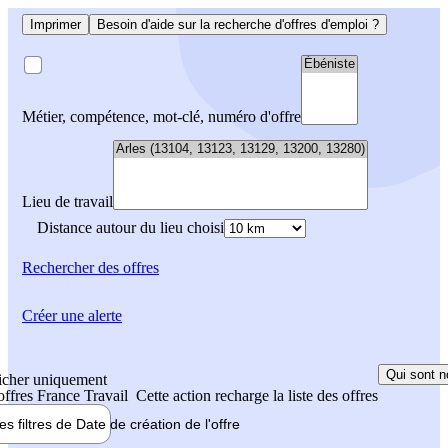
Imprimer
Besoin d'aide sur la recherche d'offres d'emploi ?
Métier, compétence, mot-clé, numéro d'offre
Lieu de travail
Distance autour du lieu choisi
Rechercher
des offres
Créer une alerte
Qui sont n
icher uniquement
 offres France Travail
Cette action recharge la liste des offres
les filtres de
Date de création
de l'offre