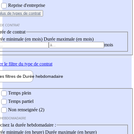
Reprise d'entreprise
plus
de types de contrat
 DE CONTRAT
ée de contrat
ée minimale (en mois)
Durée maximale (en mois)
mois
er
le filtre du type de contrat
les filtres de
Durée hebdo
madaire
 hebdomadaire
Temps plein
Temps partiel
Non renseignée (2)
 HEBDOMADAIRE
cisez la durée hebdomadaire :
ée minimale (en heure)
Durée maximale (en heure)