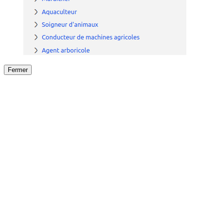
Fermer
Fermer
le détail de l'offre
/
Offre
sur
Offre précéden