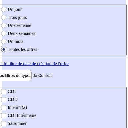
e création de l'offre
Un jour
Trois jours
Une semaine
Deux semaines
Un mois
Toutes les offres
er
le filtre de date de création de l'offre
les filtres de types de
Contrat
de contrat
CDI
CDD
Intérim (2)
CDI Intérimaire
Saisonnier