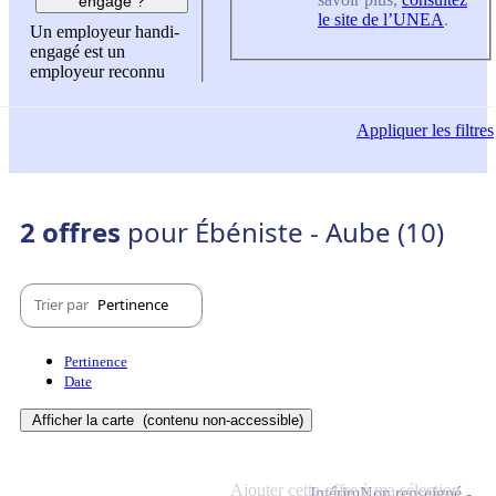
engagé ?
le site de l’UNEA
.
Un employeur handi-
engagé est un
employeur reconnu
Appliquer
les filtres
2 offres
pour Ébéniste - Aube (10)
Trier par
Pertinence
Pertinence
Date
Afficher la carte
(contenu non-accessible)
Ajouter cette offre à ma sélection
Intérim
Non renseigné