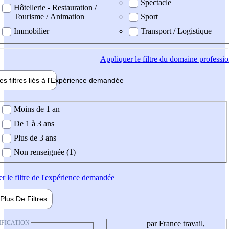
Spectacle
Hôtellerie - Restauration /
Tourisme / Animation
Sport
Immobilier
Transport / Logistique
Appliquer
le filtre du domaine professi
es filtres liés à l'
Expérience
demandée
ience demandée
Moins de 1 an
De 1 à 3 ans
Plus de 3 ans
Non renseignée (1)
er
le filtre de l'expérience demandée
Plus De
Filtres
IFICATION
par France travail,