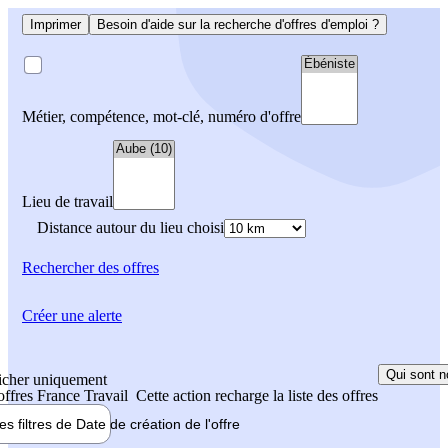
Imprimer
Besoin d'aide sur la recherche d'offres d'emploi ?
Métier, compétence, mot-clé, numéro d'offre
Lieu de travail
Distance autour du lieu choisi
Rechercher
des offres
Créer une alerte
Qui sont n
icher uniquement
 offres France Travail
Cette action recharge la liste des offres
les filtres de
Date de création
de l'offre