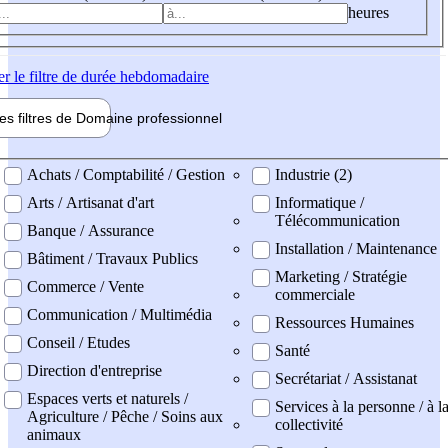
heures
er
le filtre de durée hebdomadaire
les filtres de
Domaine pro
fessionnel
ne professionel
Achats / Comptabilité / Gestion
Industrie (2)
Arts / Artisanat d'art
Informatique /
Télécommunication
Banque / Assurance
Installation / Maintenance
Bâtiment / Travaux Publics
Marketing / Stratégie
Commerce / Vente
commerciale
Communication / Multimédia
Ressources Humaines
Conseil / Etudes
Santé
Direction d'entreprise
Secrétariat / Assistanat
Espaces verts et naturels /
Services à la personne / à l
Agriculture / Pêche / Soins aux
collectivité
animaux