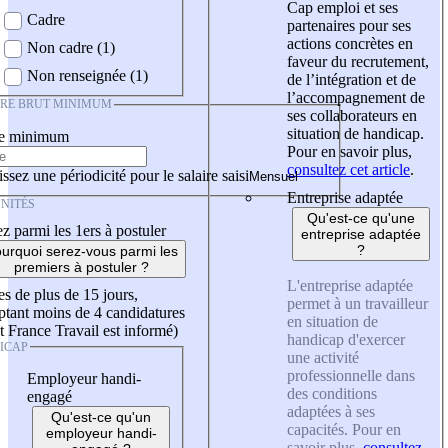
Cap emploi et ses
Cadre
partenaires pour ses
actions concrètes en
Non cadre (1)
faveur du recrutement,
Non renseignée (1)
de l’intégration et de
l’accompagnement de
IRE BRUT MINIMUM
ses collaborateurs en
situation de handicap.
re minimum
Pour en savoir plus,
consultez cet article
.
ssez une périodicité pour le salaire saisi
Entreprise adaptée
NITÉS
Qu'est-ce qu'une
z parmi les 1ers à postuler
entreprise adaptée
?
urquoi serez-vous parmi les
premiers à postuler ?
L'entreprise adaptée
es de plus de 15 jours,
permet à un travailleur
tant moins de 4 candidatures
en situation de
t France Travail est informé)
handicap d'exercer
ICAP
une activité
professionnelle dans
Employeur handi-
des conditions
engagé
adaptées à ses
Qu'est-ce qu'un
capacités. Pour en
employeur handi-
savoir plus,
consultez