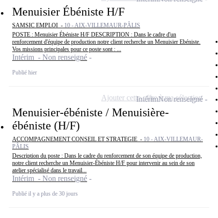
Menuisier Ébéniste H/F
SAMSIC EMPLOI -
10 - AIX-VILLEMAUR-PÂLIS
POSTE : Menuisier Ébéniste H/F DESCRIPTION : Dans le cadre d'un
renforcement d'équipe de production notre client recherche un Menuisier Ebéniste.
Vos missions principales pour ce poste sont : ...
Intérim - Non renseigné
Publié hier
Ajouter cette offre à ma sélection
Intérim
Non renseigné
Menuisier-ébéniste / Menuisière-
ébéniste (H/F)
ACCOMPAGNEMENT CONSEIL ET STRATEGIE -
10 - AIX-VILLEMAUR-
PÂLIS
Description du poste : Dans le cadre du renforcement de son équipe de production,
notre client recherche un Menuisier-Ébéniste H/F pour intervenir au sein de son
atelier spécialisé dans le travail...
Intérim - Non renseigné
Publié il y a plus de 30 jours