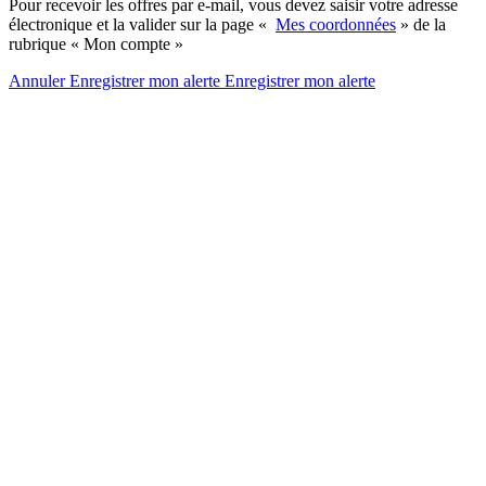
Pour recevoir les offres par e-mail, vous devez saisir votre adresse
électronique et la valider sur la page «
Mes coordonnées
» de la
rubrique « Mon compte »
Annuler
Enregistrer mon alerte
Enregistrer
mon alerte