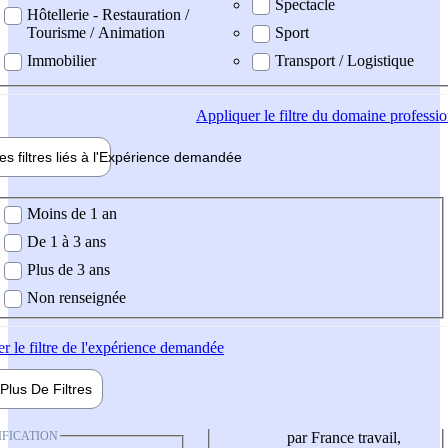
Spectacle
Hôtellerie - Restauration /
Tourisme / Animation
Sport
Immobilier
Transport / Logistique
Appliquer
le filtre du domaine professi
es filtres liés à l'
Expérience
demandée
ience demandée
Moins de 1 an
De 1 à 3 ans
Plus de 3 ans
Non renseignée
er
le filtre de l'expérience demandée
Plus De
Filtres
IFICATION
par France travail,