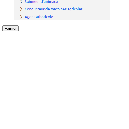
Fermer
Fermer
le détail de l'offre
/
Offre
sur
Offre précéden