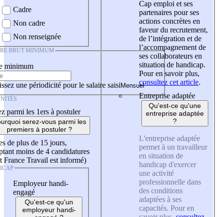
Cap emploi et ses
Cadre
partenaires pour ses
actions concrètes en
Non cadre
faveur du recrutement,
Non renseignée
de l’intégration et de
l’accompagnement de
IRE BRUT MINIMUM
ses collaborateurs en
situation de handicap.
re minimum
Pour en savoir plus,
consultez cet article
.
ssez une périodicité pour le salaire saisi
Entreprise adaptée
NITÉS
Qu'est-ce qu'une
z parmi les 1ers à postuler
entreprise adaptée
?
urquoi serez-vous parmi les
premiers à postuler ?
L'entreprise adaptée
es de plus de 15 jours,
permet à un travailleur
tant moins de 4 candidatures
en situation de
t France Travail est informé)
handicap d'exercer
ICAP
une activité
professionnelle dans
Employeur handi-
des conditions
engagé
adaptées à ses
Qu'est-ce qu'un
capacités. Pour en
employeur handi-
savoir plus,
consultez