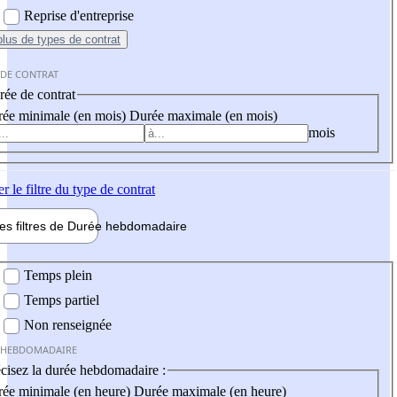
Reprise d'entreprise
plus
de types de contrat
 DE CONTRAT
ée de contrat
ée minimale (en mois)
Durée maximale (en mois)
mois
er
le filtre du type de contrat
les filtres de
Durée hebdo
madaire
 hebdomadaire
Temps plein
Temps partiel
Non renseignée
 HEBDOMADAIRE
cisez la durée hebdomadaire :
ée minimale (en heure)
Durée maximale (en heure)