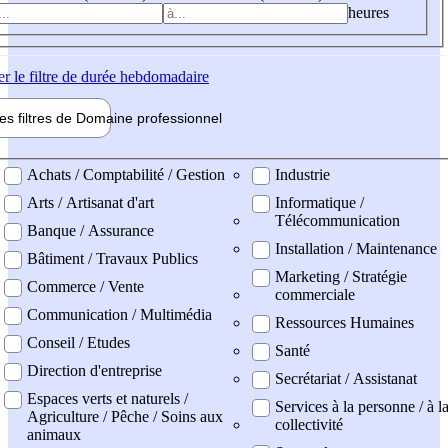
heures
er
le filtre de durée hebdomadaire
les filtres de
Domaine pro
fessionnel
ne professionel
Achats / Comptabilité / Gestion
Industrie
Arts / Artisanat d'art
Informatique /
Télécommunication
Banque / Assurance
Installation / Maintenance
Bâtiment / Travaux Publics
Marketing / Stratégie
Commerce / Vente
commerciale
Communication / Multimédia
Ressources Humaines
Conseil / Etudes
Santé
Direction d'entreprise
Secrétariat / Assistanat
Espaces verts et naturels /
Services à la personne / à l
Agriculture / Pêche / Soins aux
collectivité
animaux