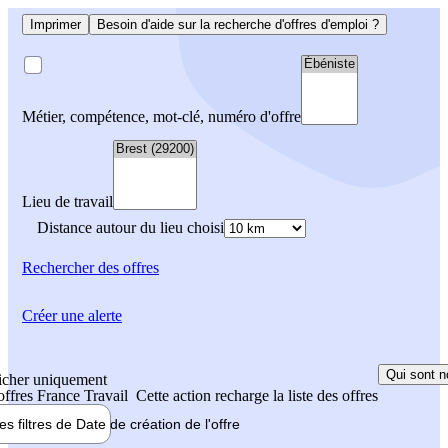
Imprimer
Besoin d'aide sur la recherche d'offres d'emploi ?
Métier, compétence, mot-clé, numéro d'offre
Lieu de travail
Distance autour du lieu choisi
Rechercher
des offres
Créer une alerte
Qui sont n
icher uniquement
 offres France Travail
Cette action recharge la liste des offres
les filtres de
Date de création
de l'offre