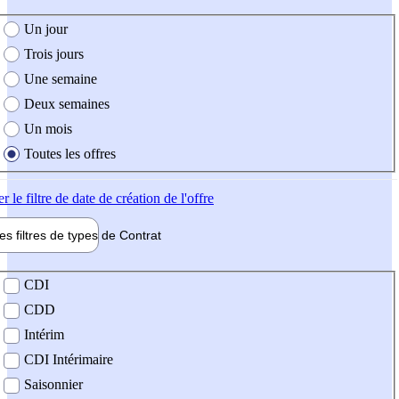
e création de l'offre
Un jour
Trois jours
Une semaine
Deux semaines
Un mois
Toutes les offres
er
le filtre de date de création de l'offre
les filtres de types de
Contrat
de contrat
CDI
CDD
Intérim
CDI Intérimaire
Saisonnier