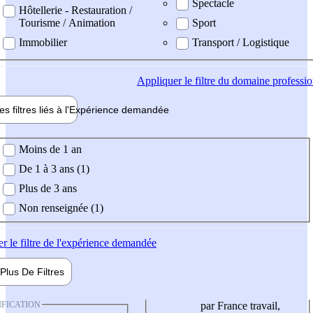
Spectacle
Hôtellerie - Restauration /
Tourisme / Animation
Sport
Immobilier
Transport / Logistique
Appliquer
le filtre du domaine professi
es filtres liés à l'
Expérience
demandée
ience demandée
Moins de 1 an
De 1 à 3 ans (1)
Plus de 3 ans
Non renseignée (1)
er
le filtre de l'expérience demandée
Plus De
Filtres
IFICATION
par France travail,