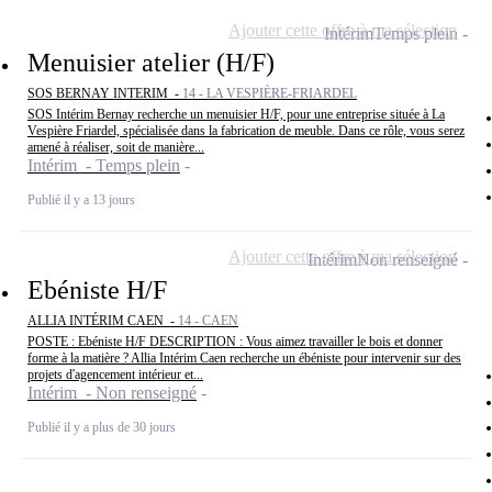
Ajouter cette offre à ma sélection
Intérim
Temps plein
Menuisier atelier (H/F)
SOS BERNAY INTERIM -
14 - LA VESPIÈRE-FRIARDEL
SOS Intérim Bernay recherche un menuisier H/F, pour une entreprise située à La
Vespière Friardel, spécialisée dans la fabrication de meuble. Dans ce rôle, vous serez
amené à réaliser, soit de manière...
Intérim - Temps plein
Publié il y a 13 jours
Ajouter cette offre à ma sélection
Intérim
Non renseigné
Ebéniste H/F
ALLIA INTÉRIM CAEN -
14 - CAEN
POSTE : Ebéniste H/F DESCRIPTION : Vous aimez travailler le bois et donner
forme à la matière ? Allia Intérim Caen recherche un ébéniste pour intervenir sur des
projets d'agencement intérieur et...
Intérim - Non renseigné
Publié il y a plus de 30 jours