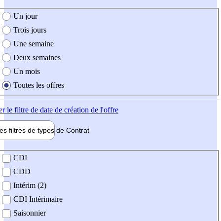
e création de l'offre
Un jour
Trois jours
Une semaine
Deux semaines
Un mois
Toutes les offres
er
le filtre de date de création de l'offre
les filtres de types de
Contrat
de contrat
CDI
CDD
Intérim (2)
CDI Intérimaire
Saisonnier