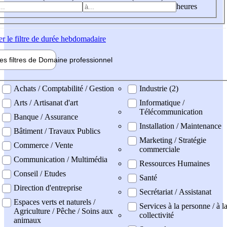
heures
er
le filtre de durée hebdomadaire
les filtres de
Domaine pro
fessionnel
ne professionel
Achats / Comptabilité / Gestion
Industrie (2)
Arts / Artisanat d'art
Informatique /
Télécommunication
Banque / Assurance
Installation / Maintenance
Bâtiment / Travaux Publics
Marketing / Stratégie
Commerce / Vente
commerciale
Communication / Multimédia
Ressources Humaines
Conseil / Etudes
Santé
Direction d'entreprise
Secrétariat / Assistanat
Espaces verts et naturels /
Services à la personne / à l
Agriculture / Pêche / Soins aux
collectivité
animaux