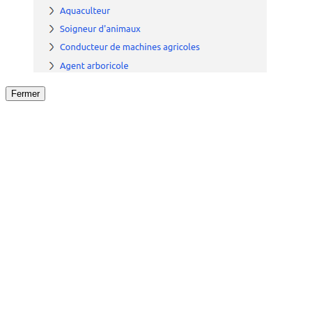
Fermer
Fermer
le détail de l'offre
/
Offre
sur
Offre précéden