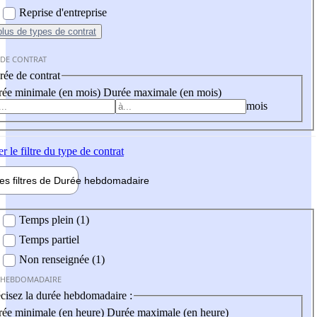
Reprise d'entreprise
plus
de types de contrat
 DE CONTRAT
ée de contrat
ée minimale (en mois)
Durée maximale (en mois)
mois
er
le filtre du type de contrat
les filtres de
Durée hebdo
madaire
 hebdomadaire
Temps plein (1)
Temps partiel
Non renseignée (1)
 HEBDOMADAIRE
cisez la durée hebdomadaire :
ée minimale (en heure)
Durée maximale (en heure)