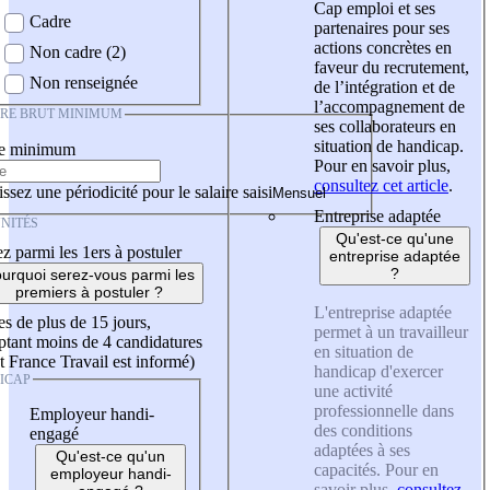
Cap emploi et ses
Cadre
partenaires pour ses
actions concrètes en
Non cadre (2)
faveur du recrutement,
Non renseignée
de l’intégration et de
l’accompagnement de
IRE BRUT MINIMUM
ses collaborateurs en
situation de handicap.
re minimum
Pour en savoir plus,
consultez cet article
.
ssez une périodicité pour le salaire saisi
Entreprise adaptée
NITÉS
Qu'est-ce qu'une
z parmi les 1ers à postuler
entreprise adaptée
?
urquoi serez-vous parmi les
premiers à postuler ?
L'entreprise adaptée
es de plus de 15 jours,
permet à un travailleur
tant moins de 4 candidatures
en situation de
t France Travail est informé)
handicap d'exercer
ICAP
une activité
professionnelle dans
Employeur handi-
des conditions
engagé
adaptées à ses
Qu'est-ce qu'un
capacités. Pour en
employeur handi-
savoir plus,
consultez