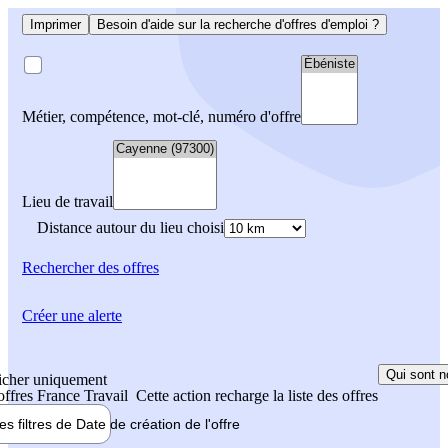
Imprimer
Besoin d'aide sur la recherche d'offres d'emploi ?
Métier, compétence, mot-clé, numéro d'offre
Lieu de travail
Distance autour du lieu choisi
Rechercher
des offres
Créer une alerte
Qui sont n
icher uniquement
 offres France Travail
Cette action recharge la liste des offres
les filtres de
Date de création
de l'offre