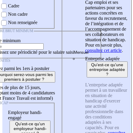
Cap emploi et ses
Cadre
partenaires pour ses
actions concrètes en
Non cadre
faveur du recrutement,
Non renseignée
de l’intégration et de
l’accompagnement de
IRE BRUT MINIMUM
ses collaborateurs en
situation de handicap.
re minimum
Pour en savoir plus,
consultez cet article
.
ssez une périodicité pour le salaire saisi
Entreprise adaptée
NITÉS
Qu'est-ce qu'une
z parmi les 1ers à postuler
entreprise adaptée
?
urquoi serez-vous parmi les
premiers à postuler ?
L'entreprise adaptée
es de plus de 15 jours,
permet à un travailleur
tant moins de 4 candidatures
en situation de
t France Travail est informé)
handicap d'exercer
ICAP
une activité
professionnelle dans
Employeur handi-
des conditions
engagé
adaptées à ses
Qu'est-ce qu'un
capacités. Pour en
employeur handi-
savoir plus,
consultez