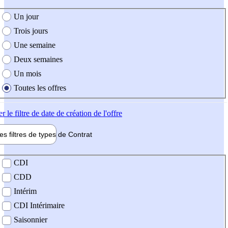
e création de l'offre
Un jour
Trois jours
Une semaine
Deux semaines
Un mois
Toutes les offres
er
le filtre de date de création de l'offre
les filtres de types de
Contrat
de contrat
CDI
CDD
Intérim
CDI Intérimaire
Saisonnier