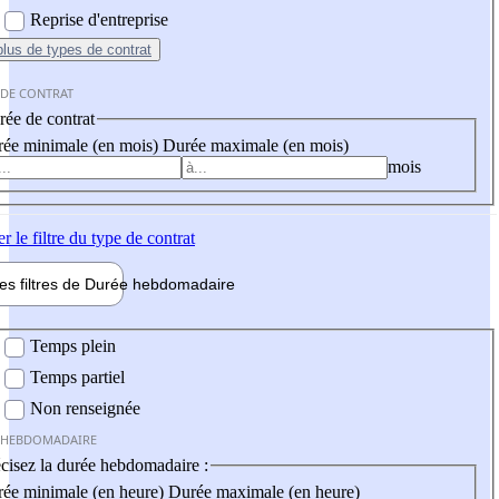
Reprise d'entreprise
plus
de types de contrat
 DE CONTRAT
ée de contrat
ée minimale (en mois)
Durée maximale (en mois)
mois
er
le filtre du type de contrat
les filtres de
Durée hebdo
madaire
 hebdomadaire
Temps plein
Temps partiel
Non renseignée
 HEBDOMADAIRE
cisez la durée hebdomadaire :
ée minimale (en heure)
Durée maximale (en heure)