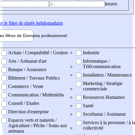
heures
er
le filtre de durée hebdomadaire
les filtres de
Domaine pro
fessionnel
ne professionel
Achats / Comptabilité / Gestion
Industrie
Arts / Artisanat d'art
Informatique /
Télécommunication
Banque / Assurance
Installation / Maintenance
Bâtiment / Travaux Publics
Marketing / Stratégie
Commerce / Vente
commerciale
Communication / Multimédia
Ressources Humaines
Conseil / Etudes
Santé
Direction d'entreprise
Secrétariat / Assistanat
Espaces verts et naturels /
Services à la personne / à l
Agriculture / Pêche / Soins aux
collectivité
animaux