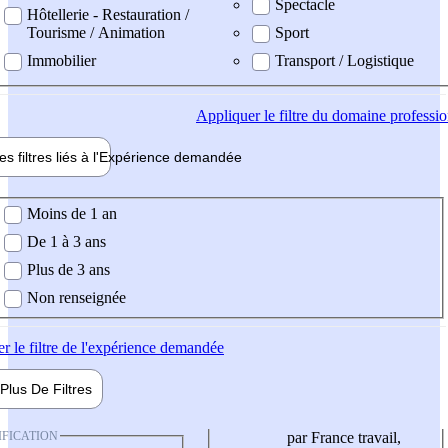
Spectacle
Hôtellerie - Restauration /
Tourisme / Animation
Sport
Immobilier
Transport / Logistique
Appliquer
le filtre du domaine professi
es filtres liés à l'
Expérience
demandée
ience demandée
Moins de 1 an
De 1 à 3 ans
Plus de 3 ans
Non renseignée
er
le filtre de l'expérience demandée
Plus De
Filtres
IFICATION
par France travail,