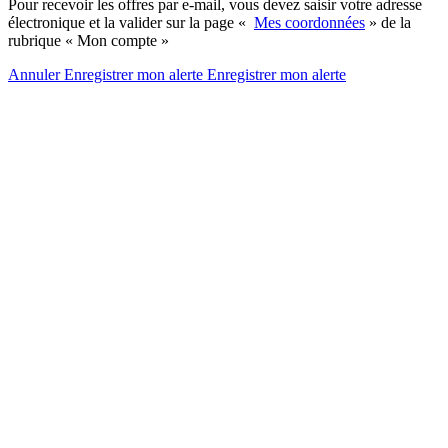
Pour recevoir les offres par e-mail, vous devez saisir votre adresse
électronique et la valider sur la page «
Mes coordonnées
» de la
rubrique « Mon compte »
Annuler
Enregistrer mon alerte
Enregistrer
mon alerte