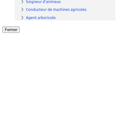
Fermer
Fermer
le détail de l'offre
/
Offre
sur
Offre précéden