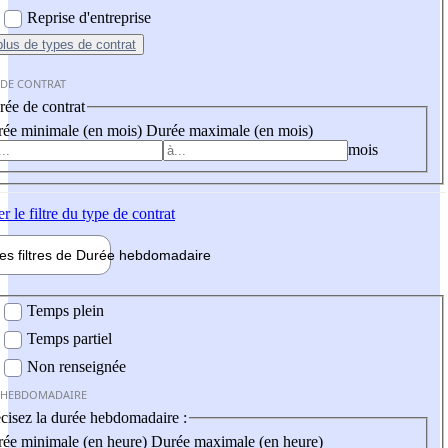
Reprise d'entreprise
plus
de types de contrat
 DE CONTRAT
ée de contrat
ée minimale (en mois)
Durée maximale (en mois)
mois
er
le filtre du type de contrat
les filtres de
Durée hebdo
madaire
 hebdomadaire
Temps plein
Temps partiel
Non renseignée
 HEBDOMADAIRE
cisez la durée hebdomadaire :
ée minimale (en heure)
Durée maximale (en heure)