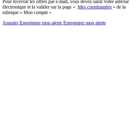
Pour recevoir les offres par e-mail, vous devez saisir votre adresse
électronique et la valider sur la page «
Mes coordonnées
» de la
rubrique « Mon compte »
Annuler
Enregistrer mon alerte
Enregistrer
mon alerte