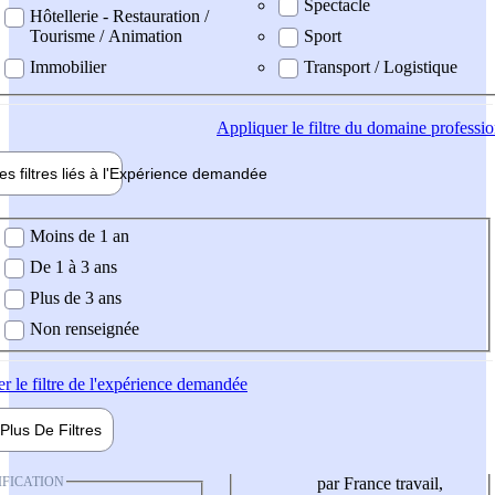
Spectacle
Hôtellerie - Restauration /
Tourisme / Animation
Sport
Immobilier
Transport / Logistique
Appliquer
le filtre du domaine professi
es filtres liés à l'
Expérience
demandée
ience demandée
Moins de 1 an
De 1 à 3 ans
Plus de 3 ans
Non renseignée
er
le filtre de l'expérience demandée
Plus De
Filtres
IFICATION
par France travail,