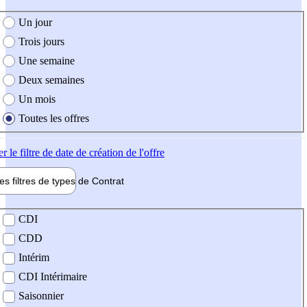
e création de l'offre
Un jour
Trois jours
Une semaine
Deux semaines
Un mois
Toutes les offres
er
le filtre de date de création de l'offre
les filtres de types de
Contrat
de contrat
CDI
CDD
Intérim
CDI Intérimaire
Saisonnier