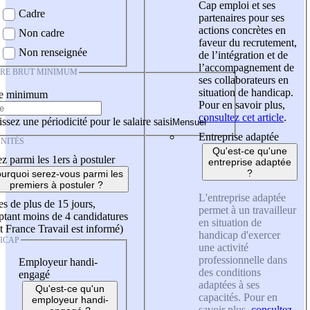
Cap emploi et ses
Cadre
partenaires pour ses
actions concrètes en
Non cadre
faveur du recrutement,
Non renseignée
de l’intégration et de
l’accompagnement de
IRE BRUT MINIMUM
ses collaborateurs en
situation de handicap.
re minimum
Pour en savoir plus,
consultez cet article
.
ssez une périodicité pour le salaire saisi
Entreprise adaptée
NITÉS
Qu'est-ce qu'une
z parmi les 1ers à postuler
entreprise adaptée
?
urquoi serez-vous parmi les
premiers à postuler ?
L'entreprise adaptée
es de plus de 15 jours,
permet à un travailleur
tant moins de 4 candidatures
en situation de
t France Travail est informé)
handicap d'exercer
ICAP
une activité
professionnelle dans
Employeur handi-
des conditions
engagé
adaptées à ses
Qu'est-ce qu'un
capacités. Pour en
employeur handi-
savoir plus,
consultez