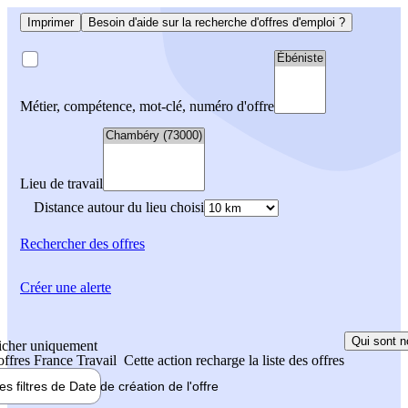
Imprimer
Besoin d'aide sur la recherche d'offres d'emploi ?
Métier, compétence, mot-clé, numéro d'offre
Lieu de travail
Distance autour du lieu choisi
Rechercher
des offres
Créer une alerte
Qui sont n
icher uniquement
 offres France Travail
Cette action recharge la liste des offres
les filtres de
Date de création
de l'offre