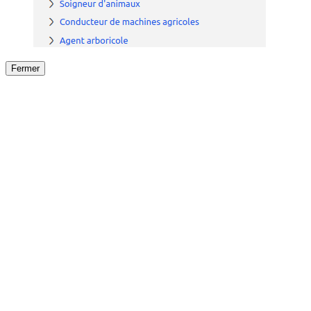
Fermer
Fermer
le détail de l'offre
/
Offre
sur
Offre précéden