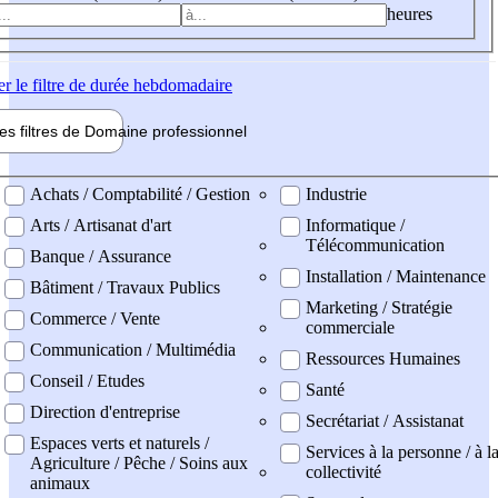
heures
er
le filtre de durée hebdomadaire
les filtres de
Domaine pro
fessionnel
ne professionel
Achats / Comptabilité / Gestion
Industrie
Arts / Artisanat d'art
Informatique /
Télécommunication
Banque / Assurance
Installation / Maintenance
Bâtiment / Travaux Publics
Marketing / Stratégie
Commerce / Vente
commerciale
Communication / Multimédia
Ressources Humaines
Conseil / Etudes
Santé
Direction d'entreprise
Secrétariat / Assistanat
Espaces verts et naturels /
Services à la personne / à l
Agriculture / Pêche / Soins aux
collectivité
animaux