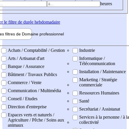
heures
er
le filtre de durée hebdomadaire
les filtres de
Domaine pro
fessionnel
ne professionel
Achats / Comptabilité / Gestion
Industrie
Arts / Artisanat d'art
Informatique /
Télécommunication
Banque / Assurance
Installation / Maintenance
Bâtiment / Travaux Publics
Marketing / Stratégie
Commerce / Vente
commerciale
Communication / Multimédia
Ressources Humaines
Conseil / Etudes
Santé
Direction d'entreprise
Secrétariat / Assistanat
Espaces verts et naturels /
Services à la personne / à l
Agriculture / Pêche / Soins aux
collectivité
animaux