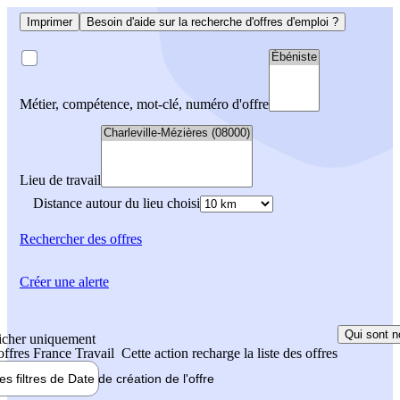
Imprimer
Besoin d'aide sur la recherche d'offres d'emploi ?
Métier, compétence, mot-clé, numéro d'offre
Lieu de travail
Distance autour du lieu choisi
Rechercher
des offres
Créer une alerte
Qui sont n
icher uniquement
 offres France Travail
Cette action recharge la liste des offres
les filtres de
Date de création
de l'offre