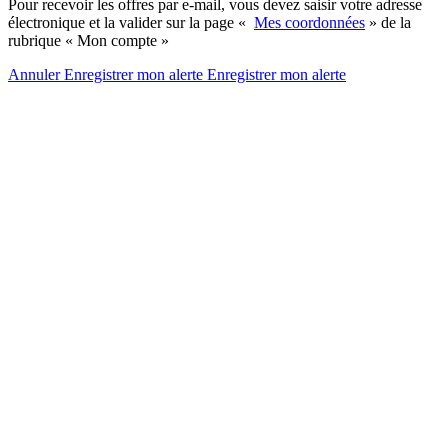
Pour recevoir les offres par e-mail, vous devez saisir votre adresse
électronique et la valider sur la page «
Mes coordonnées
» de la
rubrique « Mon compte »
Annuler
Enregistrer mon alerte
Enregistrer
mon alerte