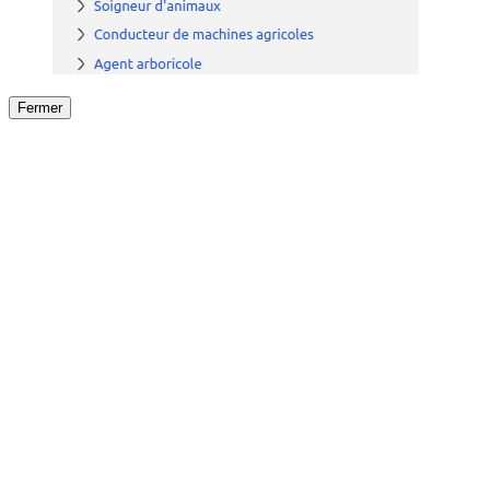
Fermer
Fermer
le détail de l'offre
/
Offre
sur
Offre précéden