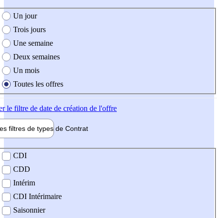
e création de l'offre
Un jour
Trois jours
Une semaine
Deux semaines
Un mois
Toutes les offres
er
le filtre de date de création de l'offre
les filtres de types de
Contrat
de contrat
CDI
CDD
Intérim
CDI Intérimaire
Saisonnier