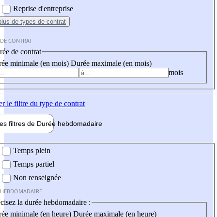
Reprise d'entreprise
plus
de types de contrat
 DE CONTRAT
ée de contrat
ée minimale (en mois)
Durée maximale (en mois)
mois
er
le filtre du type de contrat
les filtres de
Durée hebdo
madaire
 hebdomadaire
Temps plein
Temps partiel
Non renseignée
 HEBDOMADAIRE
cisez la durée hebdomadaire :
ée minimale (en heure)
Durée maximale (en heure)