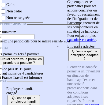
Cap emploi et ses
Cadre
partenaires pour ses
actions concrètes en
Non cadre
faveur du recrutement,
Non renseignée
de l’intégration et de
l’accompagnement de
IRE BRUT MINIMUM
ses collaborateurs en
situation de handicap.
re minimum
Pour en savoir plus,
consultez cet article
.
ssez une périodicité pour le salaire saisi
Entreprise adaptée
NITÉS
Qu'est-ce qu'une
z parmi les 1ers à postuler
entreprise adaptée
?
urquoi serez-vous parmi les
premiers à postuler ?
L'entreprise adaptée
es de plus de 15 jours,
permet à un travailleur
tant moins de 4 candidatures
en situation de
t France Travail est informé)
handicap d'exercer
ICAP
une activité
professionnelle dans
Employeur handi-
des conditions
engagé
adaptées à ses
Qu'est-ce qu'un
capacités. Pour en
employeur handi-
savoir plus,
consultez