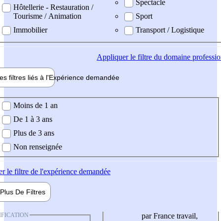
Spectacle
Hôtellerie - Restauration /
Tourisme / Animation
Sport
Immobilier
Transport / Logistique
Appliquer
le filtre du domaine professi
es filtres liés à l'
Expérience
demandée
ience demandée
Moins de 1 an
De 1 à 3 ans
Plus de 3 ans
Non renseignée
er
le filtre de l'expérience demandée
Plus De
Filtres
IFICATION
par France travail,