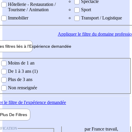
Spectacle
Hôtellerie - Restauration /
Tourisme / Animation
Sport
Immobilier
Transport / Logistique
Appliquer
le filtre du domaine professi
es filtres liés à l'
Expérience
demandée
ience demandée
Moins de 1 an
De 1 à 3 ans (1)
Plus de 3 ans
Non renseignée
er
le filtre de l'expérience demandée
Plus De
Filtres
IFICATION
par France travail,