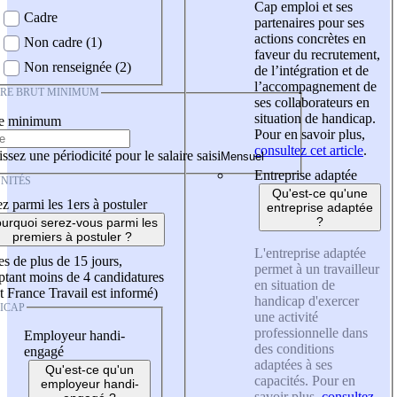
Cap emploi et ses
Cadre
partenaires pour ses
actions concrètes en
Non cadre (1)
faveur du recrutement,
Non renseignée (2)
de l’intégration et de
l’accompagnement de
IRE BRUT MINIMUM
ses collaborateurs en
situation de handicap.
re minimum
Pour en savoir plus,
consultez cet article
.
ssez une périodicité pour le salaire saisi
Entreprise adaptée
NITÉS
Qu'est-ce qu'une
z parmi les 1ers à postuler
entreprise adaptée
?
urquoi serez-vous parmi les
premiers à postuler ?
L'entreprise adaptée
es de plus de 15 jours,
permet à un travailleur
tant moins de 4 candidatures
en situation de
t France Travail est informé)
handicap d'exercer
ICAP
une activité
professionnelle dans
Employeur handi-
des conditions
engagé
adaptées à ses
Qu'est-ce qu'un
capacités. Pour en
employeur handi-
savoir plus,
consultez