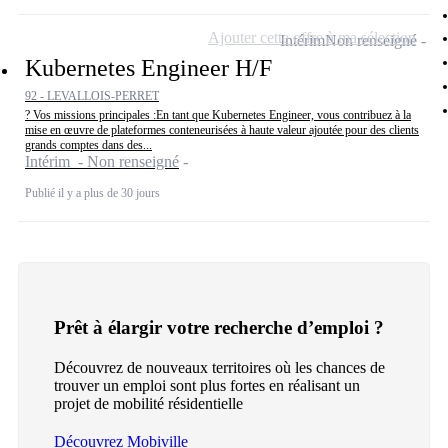
Ajouter cette offre à ma sélection
Intérim
Non renseigné
Kubernetes Engineer H/F
92 - LEVALLOIS-PERRET
? Vos missions principales :En tant que Kubernetes Engineer, vous contribuez à la
mise en œuvre de plateformes conteneurisées à haute valeur ajoutée pour des clients
grands comptes dans des...
Intérim - Non renseigné
Publié il y a plus de 30 jours
Prêt à élargir votre recherche d’emploi ?
Découvrez de nouveaux territoires où les chances de
trouver un emploi sont plus fortes en réalisant un
projet de mobilité résidentielle
Découvrez Mobiville