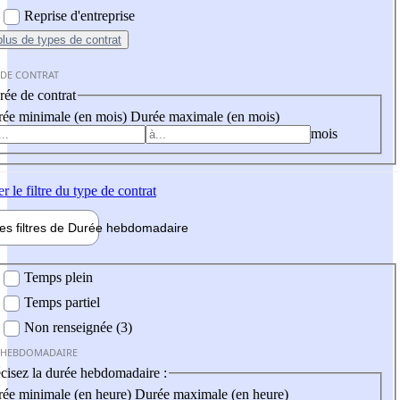
Reprise d'entreprise
plus
de types de contrat
 DE CONTRAT
ée de contrat
ée minimale (en mois)
Durée maximale (en mois)
mois
er
le filtre du type de contrat
les filtres de
Durée hebdo
madaire
 hebdomadaire
Temps plein
Temps partiel
Non renseignée (3)
 HEBDOMADAIRE
cisez la durée hebdomadaire :
ée minimale (en heure)
Durée maximale (en heure)