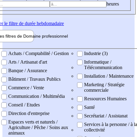
heures
er
le filtre de durée hebdomadaire
les filtres de
Domaine pro
fessionnel
ne professionel
Achats / Comptabilité / Gestion
Industrie (3)
Arts / Artisanat d'art
Informatique /
Télécommunication
Banque / Assurance
Installation / Maintenance
Bâtiment / Travaux Publics
Marketing / Stratégie
Commerce / Vente
commerciale
Communication / Multimédia
Ressources Humaines
Conseil / Etudes
Santé
Direction d'entreprise
Secrétariat / Assistanat
Espaces verts et naturels /
Services à la personne / à l
Agriculture / Pêche / Soins aux
collectivité
animaux