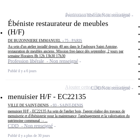
Ajouter cette offre à ma sélection
Profession libérale
Non renseigné
Ébéniste restaurateur de meubles
(H/F)
DE BUZONNIERE EMMANUEL -
75 - PARIS
Au sein d'un atelier installé depuis 40 ans dans le Faubourg Saint-Antoine,
restauration de meubles anciens. Mission free-lance dès septembre, 2 jours par
semaine Horaires 8h 12h 13h30 17h30
Profession libérale - Non renseigné
Publié il y a 6 jours
Ajouter cette offre à ma sélection
CDD
Non renseigné
menuisier H/F - EC22135
VILLE DE SAINT-DENIS -
93 - SAINT-DENIS
menuisier H/F - EC22135 Au sein de l'atelier bois, l'agent réalise des travaux de
menuiserie et d'ébénisterie pour la maintenance, l'aménagement et la valorisation du
patrimoine communal : - ...
CDD - Non renseigné
Publié il y a plus de 30 jours