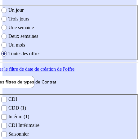
e création de l'offre
Un jour
Trois jours
Une semaine
Deux semaines
Un mois
Toutes les offres
er
le filtre de date de création de l'offre
les filtres de types de
Contrat
de contrat
CDI
CDD (1)
Intérim (1)
CDI Intérimaire
Saisonnier