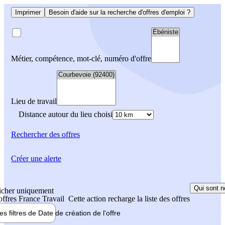
Imprimer
Besoin d'aide sur la recherche d'offres d'emploi ?
Métier, compétence, mot-clé, numéro d'offre
Lieu de travail
Distance autour du lieu choisi
Rechercher
des offres
Créer une alerte
Qui sont n
icher uniquement
 offres France Travail
Cette action recharge la liste des offres
les filtres de
Date de création
de l'offre