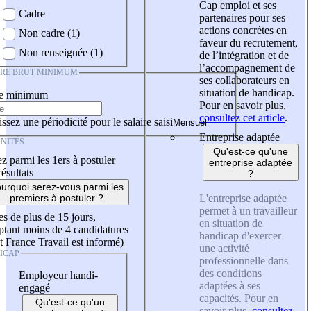
Cap emploi et ses
Cadre
partenaires pour ses
actions concrètes en
Non cadre (1)
faveur du recrutement,
Non renseignée (1)
de l’intégration et de
l’accompagnement de
IRE BRUT MINIMUM
ses collaborateurs en
situation de handicap.
re minimum
Pour en savoir plus,
consultez cet article
.
ssez une périodicité pour le salaire saisi
Entreprise adaptée
NITÉS
Qu'est-ce qu'une
z parmi les 1ers à postuler
entreprise adaptée
résultats
?
urquoi serez-vous parmi les
L'entreprise adaptée
premiers à postuler ?
permet à un travailleur
es de plus de 15 jours,
en situation de
tant moins de 4 candidatures
handicap d'exercer
t France Travail est informé)
une activité
ICAP
professionnelle dans
des conditions
Employeur handi-
adaptées à ses
engagé
capacités. Pour en
Qu'est-ce qu'un
savoir plus,
consultez