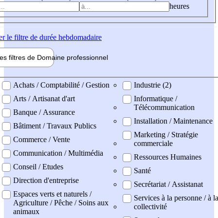
heures
er
le filtre de durée hebdomadaire
les filtres de
Domaine pro
fessionnel
ne professionel
Achats / Comptabilité / Gestion
Industrie (2)
Arts / Artisanat d'art
Informatique /
Télécommunication
Banque / Assurance
Installation / Maintenance
Bâtiment / Travaux Publics
Marketing / Stratégie
Commerce / Vente
commerciale
Communication / Multimédia
Ressources Humaines
Conseil / Etudes
Santé
Direction d'entreprise
Secrétariat / Assistanat
Espaces verts et naturels /
Services à la personne / à l
Agriculture / Pêche / Soins aux
collectivité
animaux