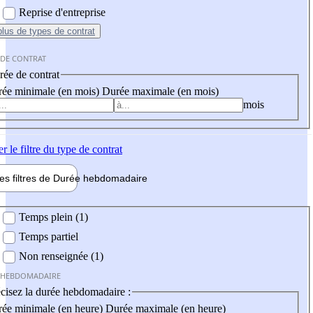
Reprise d'entreprise
plus
de types de contrat
 DE CONTRAT
ée de contrat
ée minimale (en mois)
Durée maximale (en mois)
mois
er
le filtre du type de contrat
les filtres de
Durée hebdo
madaire
 hebdomadaire
Temps plein (1)
Temps partiel
Non renseignée (1)
 HEBDOMADAIRE
cisez la durée hebdomadaire :
ée minimale (en heure)
Durée maximale (en heure)