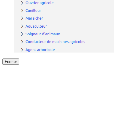
Fermer
Fermer
le détail de l'offre
/
Offre
sur
Offre précéden