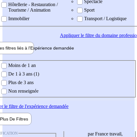
Spectacle
Hôtellerie - Restauration /
Tourisme / Animation
Sport
Immobilier
Transport / Logistique
Appliquer
le filtre du domaine professi
es filtres liés à l'
Expérience
demandée
ience demandée
Moins de 1 an
De 1 à 3 ans (1)
Plus de 3 ans
Non renseignée
er
le filtre de l'expérience demandée
Plus De
Filtres
IFICATION
par France travail,