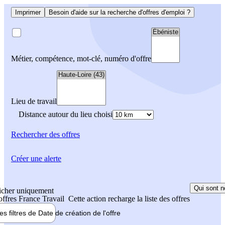
Imprimer
Besoin d'aide sur la recherche d'offres d'emploi ?
Métier, compétence, mot-clé, numéro d'offre
Lieu de travail
Distance autour du lieu choisi
Rechercher
des offres
Créer une alerte
Qui sont n
icher uniquement
 offres France Travail
Cette action recharge la liste des offres
les filtres de
Date de création
de l'offre