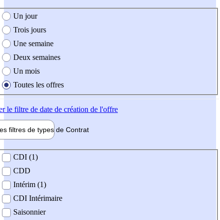
e création de l'offre
Un jour
Trois jours
Une semaine
Deux semaines
Un mois
Toutes les offres
er
le filtre de date de création de l'offre
les filtres de types de
Contrat
de contrat
CDI (1)
CDD
Intérim (1)
CDI Intérimaire
Saisonnier