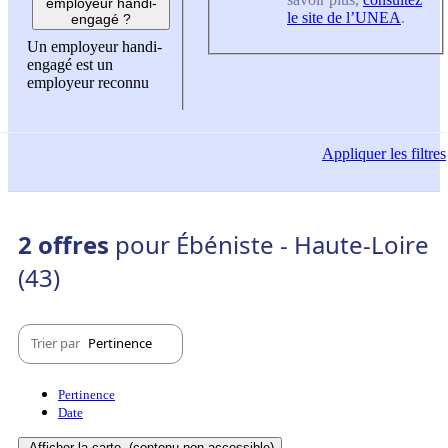
employeur handi-
le site de l’UNEA
.
engagé ?
Un employeur handi-
engagé est un
employeur reconnu
Appliquer
les filtres
2 offres
pour Ébéniste - Haute-Loire
(43)
Trier par
Pertinence
Pertinence
Date
Afficher la carte
(contenu non-accessible)