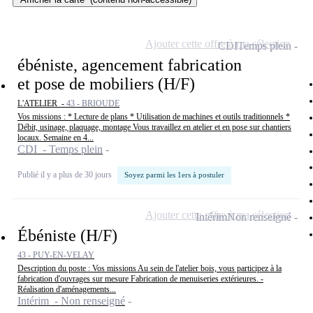
Ajouter cette offre à ma sélection
CDI
Temps plein
ébéniste, agencement fabrication
et pose de mobiliers (H/F)
L'ATELIER -
43 - BRIOUDE
Vos missions : * Lecture de plans * Utilisation de machines et outils traditionnels *
Débit, usinage, plaquage, montage Vous travaillez en atelier et en pose sur chantiers
locaux. Semaine en 4...
CDI - Temps plein
Publié il y a plus de 30 jours
Soyez parmi les 1ers à postuler
Ajouter cette offre à ma sélection
Intérim
Non renseigné
Ébéniste (H/F)
43 - PUY-EN-VELAY
Description du poste : Vos missions Au sein de l'atelier bois, vous participez à la
fabrication d'ouvrages sur mesure Fabrication de menuiseries extérieures. -
Réalisation d'aménagements...
Intérim - Non renseigné