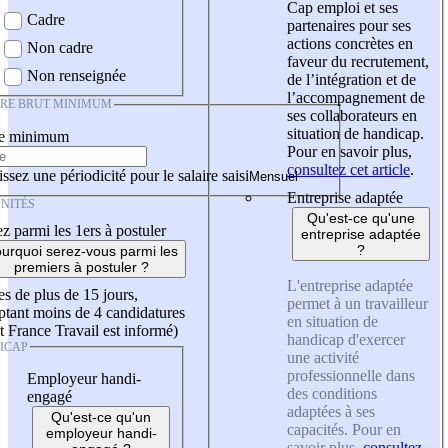
Cap emploi et ses
Cadre
partenaires pour ses
actions concrètes en
Non cadre
faveur du recrutement,
Non renseignée
de l’intégration et de
l’accompagnement de
IRE BRUT MINIMUM
ses collaborateurs en
situation de handicap.
re minimum
Pour en savoir plus,
consultez cet article
.
ssez une périodicité pour le salaire saisi
Entreprise adaptée
NITÉS
Qu'est-ce qu'une
z parmi les 1ers à postuler
entreprise adaptée
?
urquoi serez-vous parmi les
premiers à postuler ?
L'entreprise adaptée
es de plus de 15 jours,
permet à un travailleur
tant moins de 4 candidatures
en situation de
t France Travail est informé)
handicap d'exercer
ICAP
une activité
professionnelle dans
Employeur handi-
des conditions
engagé
adaptées à ses
Qu'est-ce qu'un
capacités. Pour en
employeur handi-
savoir plus,
consultez