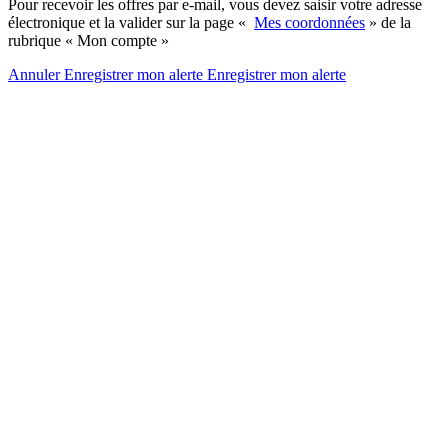
Pour recevoir les offres par e-mail, vous devez saisir votre adresse
électronique et la valider sur la page «
Mes coordonnées
» de la
rubrique « Mon compte »
Annuler
Enregistrer mon alerte
Enregistrer
mon alerte