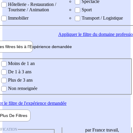
Spectacle
Hôtellerie - Restauration /
Tourisme / Animation
Sport
Immobilier
Transport / Logistique
Appliquer
le filtre du domaine professi
es filtres liés à l'
Expérience
demandée
ience demandée
Moins de 1 an
De 1 à 3 ans
Plus de 3 ans
Non renseignée
er
le filtre de l'expérience demandée
Plus De
Filtres
IFICATION
par France travail,