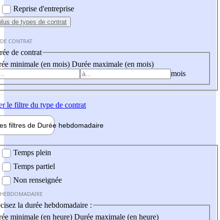
Reprise d'entreprise
plus
de types de contrat
 DE CONTRAT
ée de contrat
ée minimale (en mois)
Durée maximale (en mois)
mois
er
le filtre du type de contrat
les filtres de
Durée hebdo
madaire
 hebdomadaire
Temps plein
Temps partiel
Non renseignée
 HEBDOMADAIRE
cisez la durée hebdomadaire :
ée minimale (en heure)
Durée maximale (en heure)