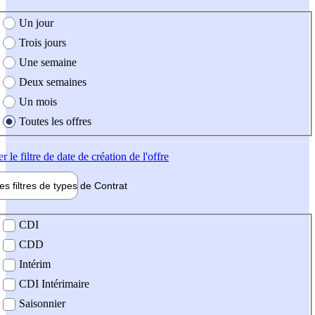
e création de l'offre
Un jour
Trois jours
Une semaine
Deux semaines
Un mois
Toutes les offres
er
le filtre de date de création de l'offre
les filtres de types de
Contrat
de contrat
CDI
CDD
Intérim
CDI Intérimaire
Saisonnier