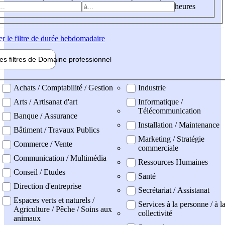
heures
er
le filtre de durée hebdomadaire
les filtres de
Domaine pro
fessionnel
ne professionel
Achats / Comptabilité / Gestion
Industrie
Arts / Artisanat d'art
Informatique /
Télécommunication
Banque / Assurance
Installation / Maintenance
Bâtiment / Travaux Publics
Marketing / Stratégie
Commerce / Vente
commerciale
Communication / Multimédia
Ressources Humaines
Conseil / Etudes
Santé
Direction d'entreprise
Secrétariat / Assistanat
Espaces verts et naturels /
Services à la personne / à l
Agriculture / Pêche / Soins aux
collectivité
animaux