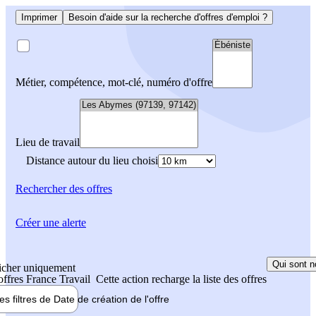
Imprimer
Besoin d'aide sur la recherche d'offres d'emploi ?
Métier, compétence, mot-clé, numéro d'offre
Lieu de travail
Distance autour du lieu choisi
Rechercher
des offres
Créer une alerte
Qui sont n
icher uniquement
 offres France Travail
Cette action recharge la liste des offres
les filtres de
Date de création
de l'offre