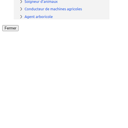
Fermer
Fermer
le détail de l'offre
/
Offre
sur
Offre précéden