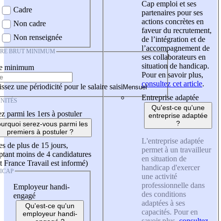
Cap emploi et ses
Cadre
partenaires pour ses
actions concrètes en
Non cadre
faveur du recrutement,
Non renseignée
de l’intégration et de
l’accompagnement de
IRE BRUT MINIMUM
ses collaborateurs en
situation de handicap.
re minimum
Pour en savoir plus,
consultez cet article
.
ssez une périodicité pour le salaire saisi
Entreprise adaptée
NITÉS
Qu'est-ce qu'une
z parmi les 1ers à postuler
entreprise adaptée
?
urquoi serez-vous parmi les
premiers à postuler ?
L'entreprise adaptée
es de plus de 15 jours,
permet à un travailleur
tant moins de 4 candidatures
en situation de
t France Travail est informé)
handicap d'exercer
ICAP
une activité
professionnelle dans
Employeur handi-
des conditions
engagé
adaptées à ses
Qu'est-ce qu'un
capacités. Pour en
employeur handi-
savoir plus,
consultez