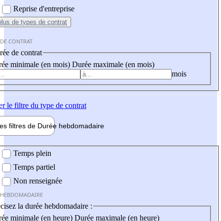
Reprise d'entreprise
plus
de types de contrat
 DE CONTRAT
ée de contrat
ée minimale (en mois)
Durée maximale (en mois)
mois
er
le filtre du type de contrat
les filtres de
Durée hebdo
madaire
 hebdomadaire
Temps plein
Temps partiel
Non renseignée
 HEBDOMADAIRE
cisez la durée hebdomadaire :
ée minimale (en heure)
Durée maximale (en heure)