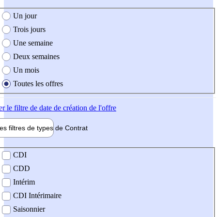
e création de l'offre
Un jour
Trois jours
Une semaine
Deux semaines
Un mois
Toutes les offres
er
le filtre de date de création de l'offre
les filtres de types de
Contrat
de contrat
CDI
CDD
Intérim
CDI Intérimaire
Saisonnier