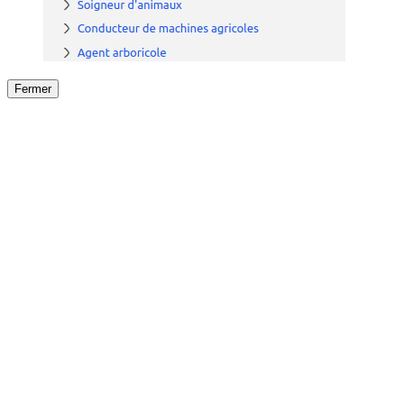
Fermer
Fermer
le détail de l'offre
/
Offre
sur
Offre précéden