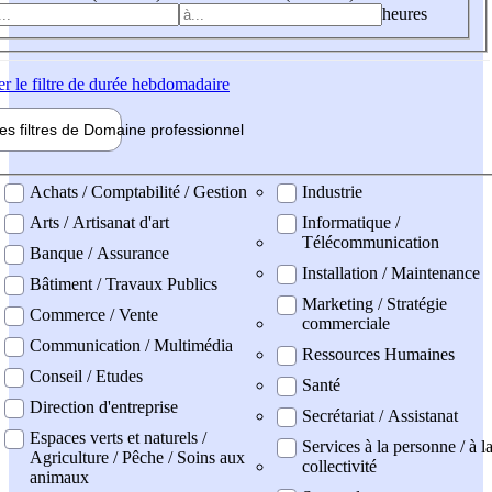
heures
er
le filtre de durée hebdomadaire
les filtres de
Domaine pro
fessionnel
ne professionel
Achats / Comptabilité / Gestion
Industrie
Arts / Artisanat d'art
Informatique /
Télécommunication
Banque / Assurance
Installation / Maintenance
Bâtiment / Travaux Publics
Marketing / Stratégie
Commerce / Vente
commerciale
Communication / Multimédia
Ressources Humaines
Conseil / Etudes
Santé
Direction d'entreprise
Secrétariat / Assistanat
Espaces verts et naturels /
Services à la personne / à l
Agriculture / Pêche / Soins aux
collectivité
animaux