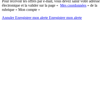
Pour recevoir les offres par e-mail, vous devez saisir votre adresse
électronique et la valider sur la page «
Mes coordonnées
» de la
rubrique « Mon compte »
Annuler
Enregistrer mon alerte
Enregistrer
mon alerte