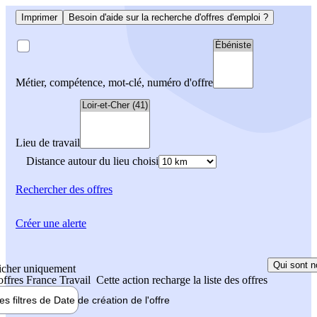
Imprimer
Besoin d'aide sur la recherche d'offres d'emploi ?
Métier, compétence, mot-clé, numéro d'offre
Lieu de travail
Distance autour du lieu choisi
Rechercher
des offres
Créer une alerte
Qui sont n
icher uniquement
 offres France Travail
Cette action recharge la liste des offres
les filtres de
Date de création
de l'offre