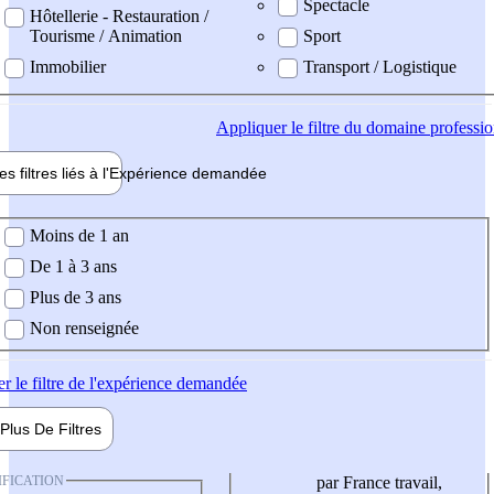
Spectacle
Hôtellerie - Restauration /
Tourisme / Animation
Sport
Immobilier
Transport / Logistique
Appliquer
le filtre du domaine professi
es filtres liés à l'
Expérience
demandée
ience demandée
Moins de 1 an
De 1 à 3 ans
Plus de 3 ans
Non renseignée
er
le filtre de l'expérience demandée
Plus De
Filtres
IFICATION
par France travail,