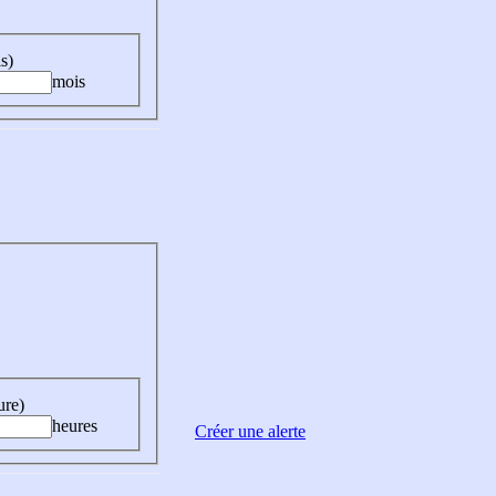
s)
mois
ure)
heures
Créer une alerte