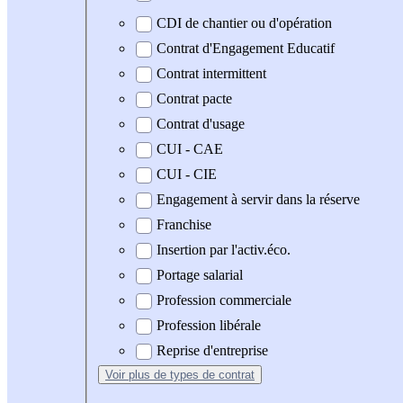
CDI de chantier ou d'opération
Contrat d'Engagement Educatif
Contrat intermittent
Contrat pacte
Contrat d'usage
CUI - CAE
CUI - CIE
Engagement à servir dans la réserve
Franchise
Insertion par l'activ.éco.
Portage salarial
Profession commerciale
Profession libérale
Reprise d'entreprise
Voir plus
de types de contrat