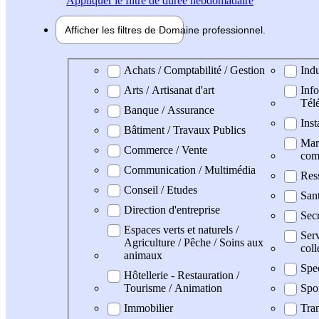
Appliquer
le filtre de durée hebdomadaire
Afficher les filtres de
Domaine pro
fessionnel
Domaine professionel
Achats / Comptabilité / Gestion
Indu
Arts / Artisanat d'art
Info
Tél
Banque / Assurance
Inst
Bâtiment / Travaux Publics
Mark
Commerce / Vente
com
Communication / Multimédia
Res
Conseil / Etudes
San
Direction d'entreprise
Secr
Espaces verts et naturels /
Serv
Agriculture / Pêche / Soins aux
coll
animaux
Spe
Hôtellerie - Restauration /
Tourisme / Animation
Spo
Immobilier
Tran