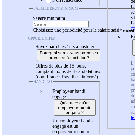
de
l
SALAIRE BRUT MINIMUM
se
si
Salaire minimum
Po
co
Choisissez une périodicité pour le salaire saisi
En
OPPORTUNITÉS
Soyez parmi les 1ers à postuler
Pourquoi serez-vous parmi les
premiers à postuler ?
L'
Offres de plus de 15 jours,
pe
comptant moins de 4 candidatures
en
(dont France Travail est informé)
ha
HANDICAP
un
pr
Employeur handi-
de
engagé
ad
Qu'est-ce qu'un
ca
employeur handi-
sa
engagé ?
le
Un employeur handi-
engagé est un
employeur reconnu