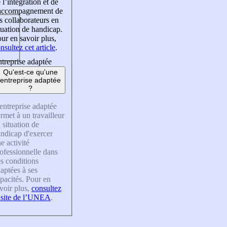
 l’intégration et de
’accompagnement de
s collaborateurs en
tuation de handicap.
ur en savoir plus,
nsultez cet article
.
treprise adaptée
Qu'est-ce qu'une
entreprise adaptée
?
entreprise adaptée
rmet à un travailleur
 situation de
ndicap d'exercer
e activité
ofessionnelle dans
s conditions
aptées à ses
pacités. Pour en
voir plus,
consultez
 site de l’UNEA
.