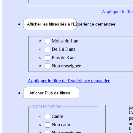
Appliquer
le fil
Afficher les filtres liés à l'
Expérience
demandée
Expérience demandée
Moins de 1 an
De 1 à 3 ans
Plus de 3 ans
Non renseignée
Appliquer
le filtre de l'expérience demandée
Afficher
Plus de
filtres
QUALIFICATION
pa
Ca
Cadre
pa
ac
Non cadre
fa
Non renseignée