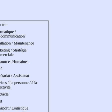
strie
rmatique /
écommunication
allation / Maintenance
eting / Stratégie
merciale
sources Humaines
té
étariat / Assistanat
ices à la personne / à la
ectivité
ctacle
rt
sport / Logistique