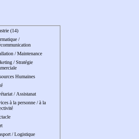
strie (14)
rmatique /
écommunication
allation / Maintenance
eting / Stratégie
merciale
sources Humaines
té
étariat / Assistanat
ices à la personne / à la
ectivité
ctacle
rt
sport / Logistique