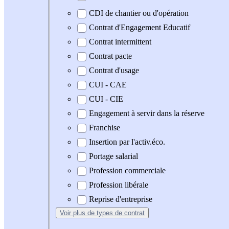
CDI de chantier ou d'opération
Contrat d'Engagement Educatif
Contrat intermittent
Contrat pacte
Contrat d'usage
CUI - CAE
CUI - CIE
Engagement à servir dans la réserve
Franchise
Insertion par l'activ.éco.
Portage salarial
Profession commerciale
Profession libérale
Reprise d'entreprise
Voir plus
de types de contrat