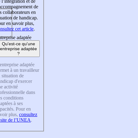
 l’intégration et de
’accompagnement de
s collaborateurs en
tuation de handicap.
ur en savoir plus,
nsultez cet article
.
treprise adaptée
Qu'est-ce qu'une
entreprise adaptée
?
entreprise adaptée
rmet à un travailleur
 situation de
ndicap d'exercer
e activité
ofessionnelle dans
s conditions
aptées à ses
pacités. Pour en
voir plus,
consultez
 site de l’UNEA
.