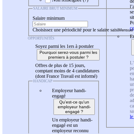
de
l
SALAIRE BRUT MINIMUM
se
si
Salaire minimum
Po
co
Choisissez une périodicité pour le salaire saisi
En
OPPORTUNITÉS
Soyez parmi les 1ers à postuler
Pourquoi serez-vous parmi les
premiers à postuler ?
L'
Offres de plus de 15 jours,
pe
comptant moins de 4 candidatures
en
(dont France Travail est informé)
ha
HANDICAP
un
pr
Employeur handi-
de
engagé
ad
Qu'est-ce qu'un
ca
employeur handi-
sa
engagé ?
le
Un employeur handi-
engagé est un
employeur reconnu