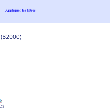
Appliquer
les filtres
 (82000)