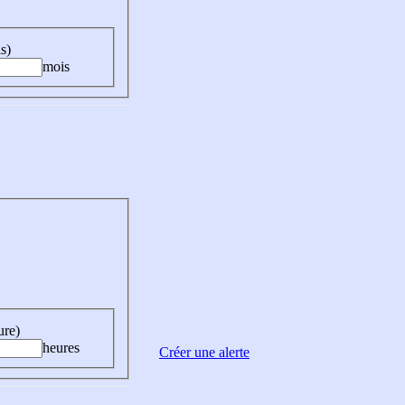
s)
mois
ure)
heures
Créer une alerte