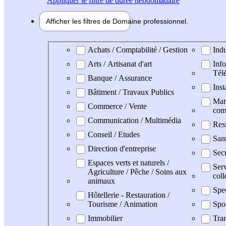
Appliquer
le filtre de durée hebdomadaire
Afficher les filtres de
Domaine pro
fessionnel
Domaine professionel
Achats / Comptabilité / Gestion
Indu
Arts / Artisanat d'art
Info
Tél
Banque / Assurance
Inst
Bâtiment / Travaux Publics
Mark
Commerce / Vente
com
Communication / Multimédia
Res
Conseil / Etudes
San
Direction d'entreprise
Secr
Espaces verts et naturels /
Serv
Agriculture / Pêche / Soins aux
coll
animaux
Spe
Hôtellerie - Restauration /
Tourisme / Animation
Spo
Immobilier
Tran