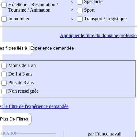
Spectacle
Hôtellerie - Restauration /
Tourisme / Animation
Sport
Immobilier
Transport / Logistique
Appliquer
le filtre du domaine professi
es filtres liés à l'
Expérience
demandée
ience demandée
Moins de 1 an
De 1 à 3 ans
Plus de 3 ans
Non renseignée
er
le filtre de l'expérience demandée
Plus De
Filtres
IFICATION
par France travail,