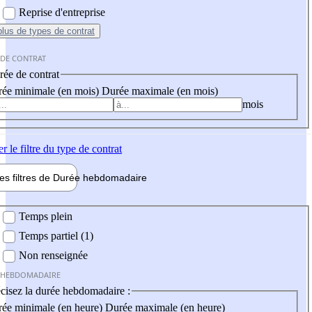
Reprise d'entreprise
plus
de types de contrat
 DE CONTRAT
ée de contrat
ée minimale (en mois)
Durée maximale (en mois)
mois
er
le filtre du type de contrat
les filtres de
Durée hebdo
madaire
 hebdomadaire
Temps plein
Temps partiel (1)
Non renseignée
 HEBDOMADAIRE
cisez la durée hebdomadaire :
ée minimale (en heure)
Durée maximale (en heure)