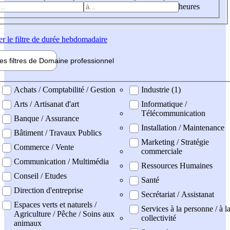
heures
er
le filtre de durée hebdomadaire
les filtres de
Domaine pro
fessionnel
ne professionel
Achats / Comptabilité / Gestion
Industrie (1)
Arts / Artisanat d'art
Informatique /
Télécommunication
Banque / Assurance
Installation / Maintenance
Bâtiment / Travaux Publics
Marketing / Stratégie
Commerce / Vente
commerciale
Communication / Multimédia
Ressources Humaines
Conseil / Etudes
Santé
Direction d'entreprise
Secrétariat / Assistanat
Espaces verts et naturels /
Services à la personne / à l
Agriculture / Pêche / Soins aux
collectivité
animaux