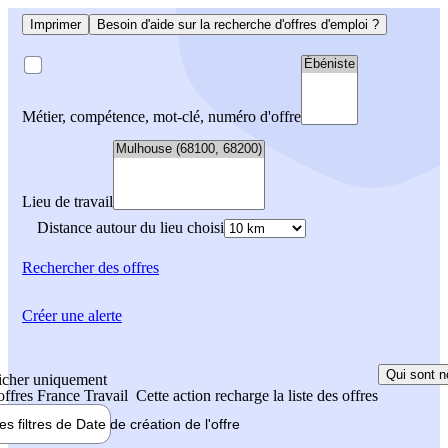
Imprimer
Besoin d'aide sur la recherche d'offres d'emploi ?
Métier, compétence, mot-clé, numéro d'offre
Lieu de travail
Distance autour du lieu choisi
Rechercher
des offres
Créer une alerte
Qui sont n
icher uniquement
 offres France Travail
Cette action recharge la liste des offres
les filtres de
Date de création
de l'offre