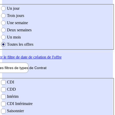
e création de l'offre
Un jour
Trois jours
Une semaine
Deux semaines
Un mois
Toutes les offres
er
le filtre de date de création de l'offre
les filtres de types de
Contrat
de contrat
CDI
CDD
Intérim
CDI Intérimaire
Saisonnier