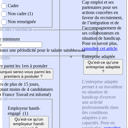
Cap emploi et ses
Cadre
partenaires pour ses
actions concrètes en
Non cadre (1)
faveur du recrutement,
Non renseignée
de l’intégration et de
l’accompagnement de
IRE BRUT MINIMUM
ses collaborateurs en
situation de handicap.
re minimum
Pour en savoir plus,
consultez cet article
.
ssez une périodicité pour le salaire saisi
Entreprise adaptée
NITÉS
Qu'est-ce qu'une
z parmi les 1ers à postuler
entreprise adaptée
?
urquoi serez-vous parmi les
premiers à postuler ?
L'entreprise adaptée
es de plus de 15 jours,
permet à un travailleur
tant moins de 4 candidatures
en situation de
t France Travail est informé)
handicap d'exercer
ICAP
une activité
professionnelle dans
Employeur handi-
des conditions
engagé (1)
adaptées à ses
Qu'est-ce qu'un
capacités. Pour en
employeur handi-
savoir plus,
consultez