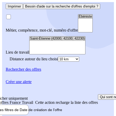
Imprimer
Besoin d'aide sur la recherche d'offres d'emploi ?
Métier, compétence, mot-clé, numéro d'offre
Lieu de travail
Distance autour du lieu choisi
Rechercher
des offres
Créer une alerte
Qui sont n
icher uniquement
 offres France Travail
Cette action recharge la liste des offres
les filtres de
Date de création
de l'offre