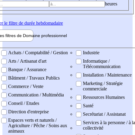
heures
er
le filtre de durée hebdomadaire
les filtres de
Domaine pro
fessionnel
ne professionel
Achats / Comptabilité / Gestion
Industrie
Arts / Artisanat d'art
Informatique /
Télécommunication
Banque / Assurance
Installation / Maintenance
Bâtiment / Travaux Publics
Marketing / Stratégie
Commerce / Vente
commerciale
Communication / Multimédia
Ressources Humaines
Conseil / Etudes
Santé
Direction d'entreprise
Secrétariat / Assistanat
Espaces verts et naturels /
Services à la personne / à l
Agriculture / Pêche / Soins aux
collectivité
animaux