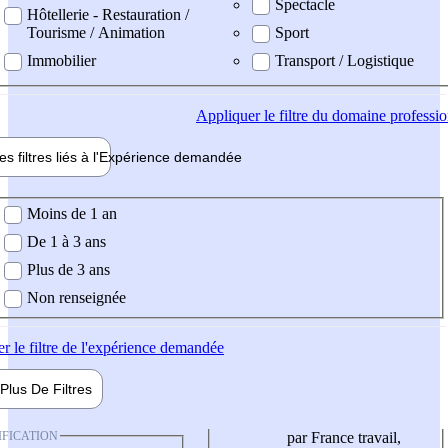
Spectacle
Hôtellerie - Restauration /
Tourisme / Animation
Sport
Immobilier
Transport / Logistique
Appliquer
le filtre du domaine professi
es filtres liés à l'
Expérience
demandée
ience demandée
Moins de 1 an
De 1 à 3 ans
Plus de 3 ans
Non renseignée
er
le filtre de l'expérience demandée
Plus De
Filtres
IFICATION
par France travail,