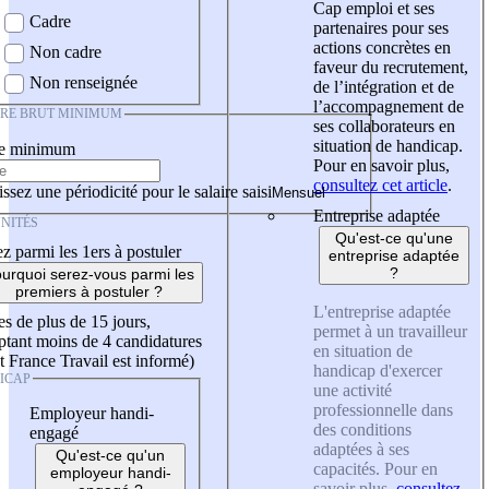
Cap emploi et ses
Cadre
partenaires pour ses
actions concrètes en
Non cadre
faveur du recrutement,
Non renseignée
de l’intégration et de
l’accompagnement de
IRE BRUT MINIMUM
ses collaborateurs en
situation de handicap.
re minimum
Pour en savoir plus,
consultez cet article
.
ssez une périodicité pour le salaire saisi
Entreprise adaptée
NITÉS
Qu'est-ce qu'une
z parmi les 1ers à postuler
entreprise adaptée
?
urquoi serez-vous parmi les
premiers à postuler ?
L'entreprise adaptée
es de plus de 15 jours,
permet à un travailleur
tant moins de 4 candidatures
en situation de
t France Travail est informé)
handicap d'exercer
ICAP
une activité
professionnelle dans
Employeur handi-
des conditions
engagé
adaptées à ses
Qu'est-ce qu'un
capacités. Pour en
employeur handi-
savoir plus,
consultez