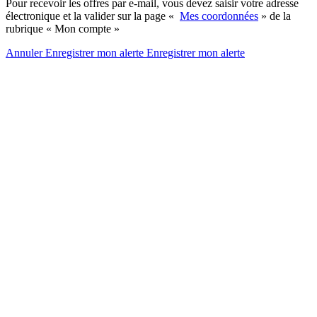
Pour recevoir les offres par e-mail, vous devez saisir votre adresse
électronique et la valider sur la page «
Mes coordonnées
» de la
rubrique « Mon compte »
Annuler
Enregistrer mon alerte
Enregistrer
mon alerte