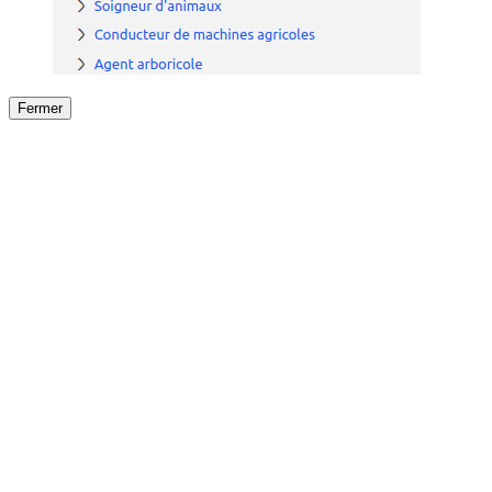
Fermer
Fermer
le détail de l'offre
/
Offre
sur
Offre précéden