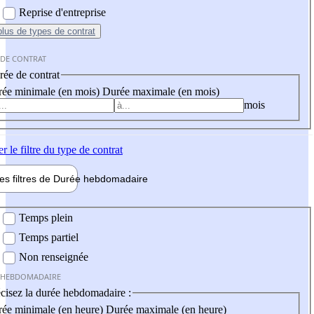
Reprise d'entreprise
plus
de types de contrat
 DE CONTRAT
ée de contrat
ée minimale (en mois)
Durée maximale (en mois)
mois
er
le filtre du type de contrat
les filtres de
Durée hebdo
madaire
 hebdomadaire
Temps plein
Temps partiel
Non renseignée
 HEBDOMADAIRE
cisez la durée hebdomadaire :
ée minimale (en heure)
Durée maximale (en heure)