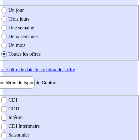
e création de l'offre
Un jour
Trois jours
Une semaine
Deux semaines
Un mois
Toutes les offres
er
le filtre de date de création de l'offre
les filtres de types de
Contrat
de contrat
CDI
CDD
Intérim
CDI Intérimaire
Saisonnier