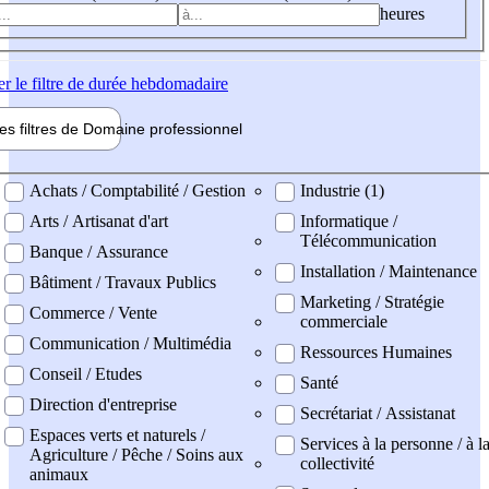
heures
er
le filtre de durée hebdomadaire
les filtres de
Domaine pro
fessionnel
ne professionel
Achats / Comptabilité / Gestion
Industrie (1)
Arts / Artisanat d'art
Informatique /
Télécommunication
Banque / Assurance
Installation / Maintenance
Bâtiment / Travaux Publics
Marketing / Stratégie
Commerce / Vente
commerciale
Communication / Multimédia
Ressources Humaines
Conseil / Etudes
Santé
Direction d'entreprise
Secrétariat / Assistanat
Espaces verts et naturels /
Services à la personne / à l
Agriculture / Pêche / Soins aux
collectivité
animaux