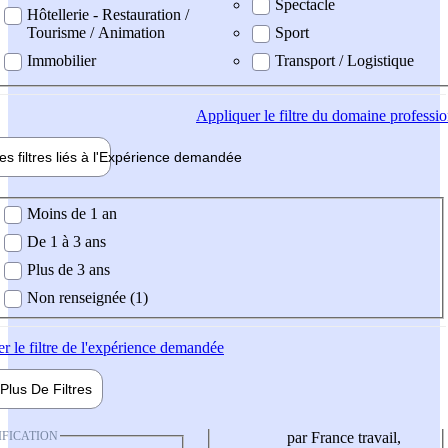
Spectacle
Hôtellerie - Restauration /
Tourisme / Animation
Sport
Immobilier
Transport / Logistique
Appliquer
le filtre du domaine professi
es filtres liés à l'
Expérience
demandée
ience demandée
Moins de 1 an
De 1 à 3 ans
Plus de 3 ans
Non renseignée (1)
er
le filtre de l'expérience demandée
Plus De
Filtres
IFICATION
par France travail,