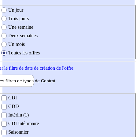
e création de l'offre
Un jour
Trois jours
Une semaine
Deux semaines
Un mois
Toutes les offres
er
le filtre de date de création de l'offre
les filtres de types de
Contrat
de contrat
CDI
CDD
Intérim (1)
CDI Intérimaire
Saisonnier