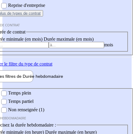
Reprise d'entreprise
plus
de types de contrat
 DE CONTRAT
ée de contrat
ée minimale (en mois)
Durée maximale (en mois)
mois
er
le filtre du type de contrat
les filtres de
Durée hebdo
madaire
 hebdomadaire
Temps plein
Temps partiel
Non renseignée (1)
 HEBDOMADAIRE
cisez la durée hebdomadaire :
ée minimale (en heure)
Durée maximale (en heure)