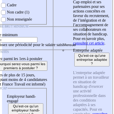
Cap emploi et ses
Cadre
partenaires pour ses
actions concrètes en
Non cadre (1)
faveur du recrutement,
Non renseignée
de l’intégration et de
l’accompagnement de
IRE BRUT MINIMUM
ses collaborateurs en
situation de handicap.
re minimum
Pour en savoir plus,
consultez cet article
.
ssez une périodicité pour le salaire saisi
Entreprise adaptée
NITÉS
Qu'est-ce qu'une
z parmi les 1ers à postuler
entreprise adaptée
?
urquoi serez-vous parmi les
premiers à postuler ?
L'entreprise adaptée
es de plus de 15 jours,
permet à un travailleur
tant moins de 4 candidatures
en situation de
t France Travail est informé)
handicap d'exercer
ICAP
une activité
professionnelle dans
Employeur handi-
des conditions
engagé
adaptées à ses
Qu'est-ce qu'un
capacités. Pour en
employeur handi-
savoir plus,
consultez