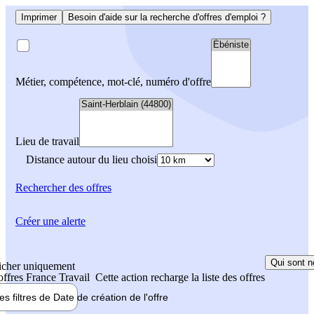
Imprimer
Besoin d'aide sur la recherche d'offres d'emploi ?
Métier, compétence, mot-clé, numéro d'offre
Lieu de travail
Distance autour du lieu choisi
Rechercher
des offres
Créer une alerte
Qui sont n
icher uniquement
 offres France Travail
Cette action recharge la liste des offres
les filtres de
Date de création
de l'offre