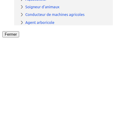
Fermer
Fermer
le détail de l'offre
/
Offre
sur
Offre précéden