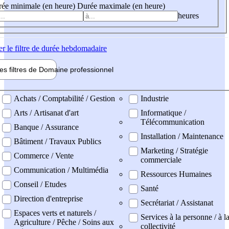
ée minimale (en heure)
Durée maximale (en heure)
heures
er
le filtre de durée hebdomadaire
les filtres de
Domaine pro
fessionnel
ne professionel
Achats / Comptabilité / Gestion
Industrie
Arts / Artisanat d'art
Informatique /
Télécommunication
Banque / Assurance
Installation / Maintenance
Bâtiment / Travaux Publics
Marketing / Stratégie
Commerce / Vente
commerciale
Communication / Multimédia
Ressources Humaines
Conseil / Etudes
Santé
Direction d'entreprise
Secrétariat / Assistanat
Espaces verts et naturels /
Services à la personne / à l
Agriculture / Pêche / Soins aux
collectivité