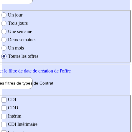
e création de l'offre
Un jour
Trois jours
Une semaine
Deux semaines
Un mois
Toutes les offres
er
le filtre de date de création de l'offre
les filtres de types de
Contrat
de contrat
CDI
CDD
Intérim
CDI Intérimaire