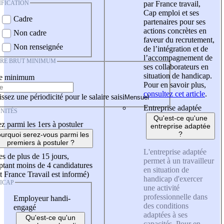
IFICATION
par France travail,
Cap emploi et ses
Cadre
partenaires pour ses
actions concrètes en
Non cadre
faveur du recrutement,
Non renseignée
de l’intégration et de
l’accompagnement de
IRE BRUT MINIMUM
ses collaborateurs en
situation de handicap.
re minimum
Pour en savoir plus,
consultez cet article
.
ssez une périodicité pour le salaire saisi
Entreprise adaptée
NITÉS
Qu'est-ce qu'une
z parmi les 1ers à postuler
entreprise adaptée
?
urquoi serez-vous parmi les
premiers à postuler ?
L'entreprise adaptée
es de plus de 15 jours,
permet à un travailleur
tant moins de 4 candidatures
en situation de
t France Travail est informé)
handicap d'exercer
ICAP
une activité
professionnelle dans
Employeur handi-
des conditions
engagé
adaptées à ses
Qu'est-ce qu'un
capacités. Pour en