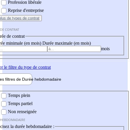
Profession libérale
Reprise d'entreprise
plus
de types de contrat
 DE CONTRAT
ée de contrat
ée minimale (en mois)
Durée maximale (en mois)
mois
er
le filtre du type de contrat
les filtres de
Durée hebdo
madaire
 hebdomadaire
Temps plein
Temps partiel
Non renseignée
 HEBDOMADAIRE
cisez la durée hebdomadaire :