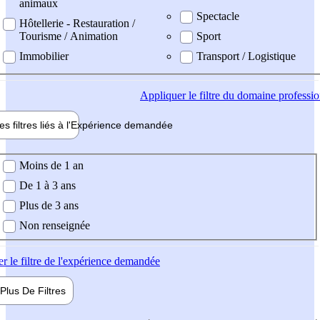
animaux
Spectacle
Hôtellerie - Restauration /
Tourisme / Animation
Sport
Immobilier
Transport / Logistique
Appliquer
le filtre du domaine professi
es filtres liés à l'
Expérience
demandée
ience demandée
Moins de 1 an
De 1 à 3 ans
Plus de 3 ans
Non renseignée
er
le filtre de l'expérience demandée
Plus De
Filtres