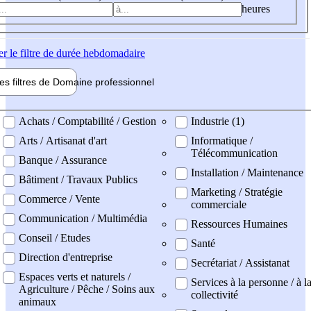
heures
er
le filtre de durée hebdomadaire
les filtres de
Domaine pro
fessionnel
ne professionel
Achats / Comptabilité / Gestion
Industrie (1)
Arts / Artisanat d'art
Informatique /
Télécommunication
Banque / Assurance
Installation / Maintenance
Bâtiment / Travaux Publics
Marketing / Stratégie
Commerce / Vente
commerciale
Communication / Multimédia
Ressources Humaines
Conseil / Etudes
Santé
Direction d'entreprise
Secrétariat / Assistanat
Espaces verts et naturels /
Services à la personne / à l
Agriculture / Pêche / Soins aux
collectivité
animaux