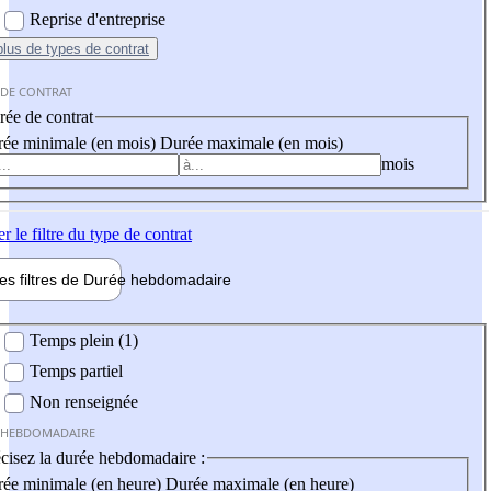
Reprise d'entreprise
plus
de types de contrat
 DE CONTRAT
ée de contrat
ée minimale (en mois)
Durée maximale (en mois)
mois
er
le filtre du type de contrat
les filtres de
Durée hebdo
madaire
 hebdomadaire
Temps plein (1)
Temps partiel
Non renseignée
 HEBDOMADAIRE
cisez la durée hebdomadaire :
ée minimale (en heure)
Durée maximale (en heure)