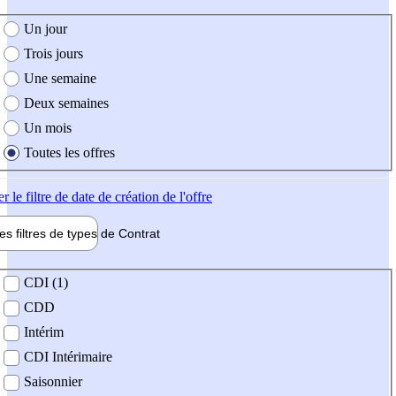
e création de l'offre
Un jour
Trois jours
Une semaine
Deux semaines
Un mois
Toutes les offres
er
le filtre de date de création de l'offre
les filtres de types de
Contrat
de contrat
CDI (1)
CDD
Intérim
CDI Intérimaire
Saisonnier