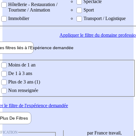
Spectacle
Hôtellerie - Restauration /
Tourisme / Animation
Sport
Immobilier
Transport / Logistique
Appliquer
le filtre du domaine professi
es filtres liés à l'
Expérience
demandée
ience demandée
Moins de 1 an
De 1 à 3 ans
Plus de 3 ans (1)
Non renseignée
er
le filtre de l'expérience demandée
Plus De
Filtres
IFICATION
par France travail,