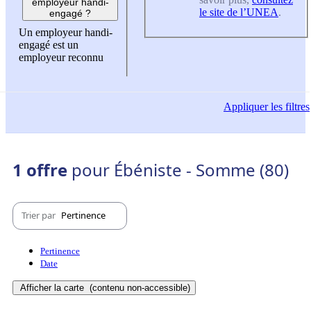
employeur handi-
le site de l’UNEA
.
engagé ?
Un employeur handi-
engagé est un
employeur reconnu
Appliquer
les filtres
1 offre
pour Ébéniste - Somme (80)
Trier par
Pertinence
Pertinence
Date
Afficher la carte
(contenu non-accessible)