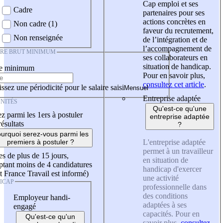
Cap emploi et ses
Cadre
partenaires pour ses
actions concrètes en
Non cadre (1)
faveur du recrutement,
Non renseignée
de l’intégration et de
l’accompagnement de
IRE BRUT MINIMUM
ses collaborateurs en
situation de handicap.
re minimum
Pour en savoir plus,
consultez cet article
.
ssez une périodicité pour le salaire saisi
Entreprise adaptée
NITÉS
Qu'est-ce qu'une
z parmi les 1ers à postuler
entreprise adaptée
résultats
?
urquoi serez-vous parmi les
L'entreprise adaptée
premiers à postuler ?
permet à un travailleur
es de plus de 15 jours,
en situation de
tant moins de 4 candidatures
handicap d'exercer
t France Travail est informé)
une activité
ICAP
professionnelle dans
des conditions
Employeur handi-
adaptées à ses
engagé
capacités. Pour en
Qu'est-ce qu'un
savoir plus,
consultez