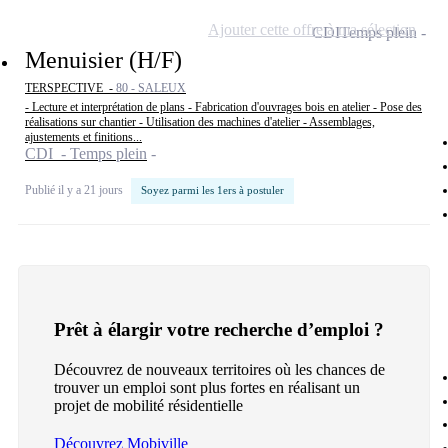
Ajouter cette offre à ma sélection
CDI
Temps plein
Menuisier (H/F)
TERSPECTIVE -
80 - SALEUX
- Lecture et interprétation de plans - Fabrication d'ouvrages bois en atelier - Pose des
réalisations sur chantier - Utilisation des machines d'atelier - Assemblages,
ajustements et finitions...
CDI - Temps plein
Publié il y a 21 jours
Soyez parmi les 1ers à postuler
Prêt à élargir votre recherche d’emploi ?
Découvrez de nouveaux territoires où les chances de
trouver un emploi sont plus fortes en réalisant un
projet de mobilité résidentielle
Découvrez Mobiville