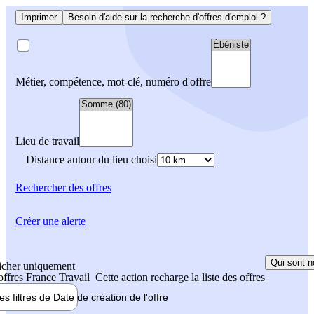
Imprimer
Besoin d'aide sur la recherche d'offres d'emploi ?
Métier, compétence, mot-clé, numéro d'offre
Lieu de travail
Distance autour du lieu choisi
Rechercher
des offres
Créer une alerte
Qui sont n
icher uniquement
 offres France Travail
Cette action recharge la liste des offres
les filtres de
Date de création
de l'offre