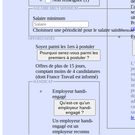
de
l
SALAIRE BRUT MINIMUM
se
si
Salaire minimum
Po
co
Choisissez une périodicité pour le salaire saisi
En
OPPORTUNITÉS
Soyez parmi les 1ers à postuler
Pourquoi serez-vous parmi les
premiers à postuler ?
L'
Offres de plus de 15 jours,
pe
comptant moins de 4 candidatures
en
(dont France Travail est informé)
ha
HANDICAP
un
pr
Employeur handi-
de
engagé
ad
Qu'est-ce qu'un
ca
employeur handi-
sa
engagé ?
le
Un employeur handi-
engagé est un
employeur reconnu