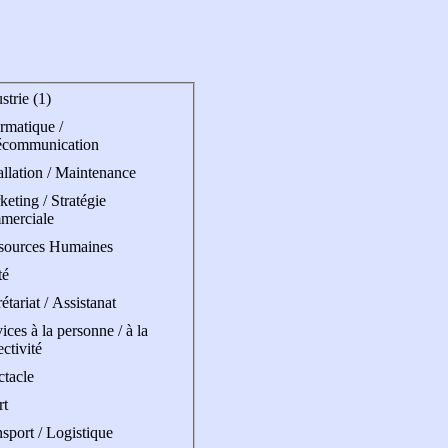
strie (1)
rmatique /
écommunication
allation / Maintenance
eting / Stratégie
merciale
sources Humaines
té
étariat / Assistanat
ices à la personne / à la
ectivité
ctacle
rt
sport / Logistique