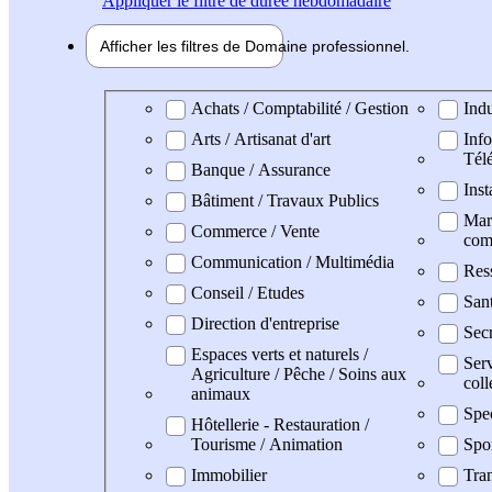
Appliquer
le filtre de durée hebdomadaire
Afficher les filtres de
Domaine pro
fessionnel
Domaine professionel
Achats / Comptabilité / Gestion
Indu
Arts / Artisanat d'art
Info
Tél
Banque / Assurance
Inst
Bâtiment / Travaux Publics
Mark
Commerce / Vente
com
Communication / Multimédia
Res
Conseil / Etudes
San
Direction d'entreprise
Secr
Espaces verts et naturels /
Serv
Agriculture / Pêche / Soins aux
coll
animaux
Spe
Hôtellerie - Restauration /
Tourisme / Animation
Spo
Immobilier
Tran