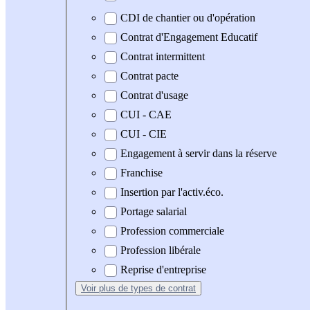
CDI de chantier ou d'opération
Contrat d'Engagement Educatif
Contrat intermittent
Contrat pacte
Contrat d'usage
CUI - CAE
CUI - CIE
Engagement à servir dans la réserve
Franchise
Insertion par l'activ.éco.
Portage salarial
Profession commerciale
Profession libérale
Reprise d'entreprise
Voir plus
de types de contrat