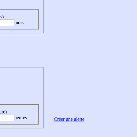
s)
mois
ure)
heures
Créer une alerte