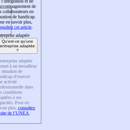
 l’intégration et de
’accompagnement de
s collaborateurs en
tuation de handicap.
ur en savoir plus,
nsultez cet article
.
treprise adaptée
Qu'est-ce qu'une
entreprise adaptée
?
entreprise adaptée
rmet à un travailleur
 situation de
ndicap d'exercer
e activité
ofessionnelle dans
s conditions
aptées à ses
pacités. Pour en
voir plus,
consultez
 site de l’UNEA
.