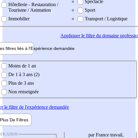
Spectacle
Hôtellerie - Restauration /
Tourisme / Animation
Sport
Immobilier
Transport / Logistique
Appliquer
le filtre du domaine professi
es filtres liés à l'
Expérience
demandée
ience demandée
Moins de 1 an
De 1 à 3 ans (2)
Plus de 3 ans
Non renseignée
er
le filtre de l'expérience demandée
Plus De
Filtres
IFICATION
par France travail,