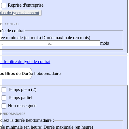
Reprise d'entreprise
plus
de types de contrat
 DE CONTRAT
ée de contrat
ée minimale (en mois)
Durée maximale (en mois)
mois
er
le filtre du type de contrat
les filtres de
Durée hebdo
madaire
 hebdomadaire
Temps plein (2)
Temps partiel
Non renseignée
 HEBDOMADAIRE
cisez la durée hebdomadaire :
ée minimale (en heure)
Durée maximale (en heure)