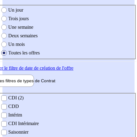
e création de l'offre
Un jour
Trois jours
Une semaine
Deux semaines
Un mois
Toutes les offres
er
le filtre de date de création de l'offre
les filtres de types de
Contrat
de contrat
CDI (2)
CDD
Intérim
CDI Intérimaire
Saisonnier