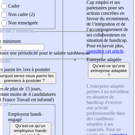
Cap emploi et ses
Cadre
partenaires pour ses
actions concrètes en
Non cadre (2)
faveur du recrutement,
Non renseignée
de l’intégration et de
l’accompagnement de
IRE BRUT MINIMUM
ses collaborateurs en
situation de handicap.
re minimum
Pour en savoir plus,
consultez cet article
.
ssez une périodicité pour le salaire saisi
Entreprise adaptée
NITÉS
Qu'est-ce qu'une
z parmi les 1ers à postuler
entreprise adaptée
?
urquoi serez-vous parmi les
premiers à postuler ?
L'entreprise adaptée
es de plus de 15 jours,
permet à un travailleur
tant moins de 4 candidatures
en situation de
t France Travail est informé)
handicap d'exercer
ICAP
une activité
professionnelle dans
Employeur handi-
des conditions
engagé
adaptées à ses
Qu'est-ce qu'un
capacités. Pour en
employeur handi-
savoir plus,
consultez