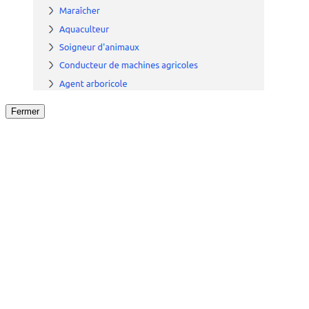
Fermer
Fermer
le détail de l'offre
/
Offre
sur
Offre précéden