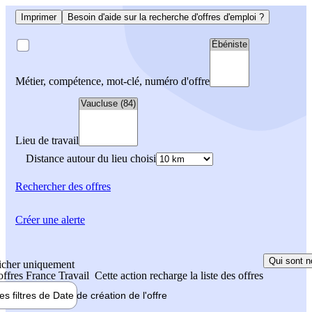
Imprimer
Besoin d'aide sur la recherche d'offres d'emploi ?
Métier, compétence, mot-clé, numéro d'offre
Lieu de travail
Distance autour du lieu choisi
Rechercher
des offres
Créer une alerte
Qui sont n
icher uniquement
 offres France Travail
Cette action recharge la liste des offres
les filtres de
Date de création
de l'offre