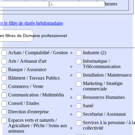
heures
er
le filtre de durée hebdomadaire
les filtres de
Domaine pro
fessionnel
ne professionel
Achats / Comptabilité / Gestion
Industrie (2)
Arts / Artisanat d'art
Informatique /
Télécommunication
Banque / Assurance
Installation / Maintenance
Bâtiment / Travaux Publics
Marketing / Stratégie
Commerce / Vente
commerciale
Communication / Multimédia
Ressources Humaines
Conseil / Etudes
Santé
Direction d'entreprise
Secrétariat / Assistanat
Espaces verts et naturels /
Services à la personne / à l
Agriculture / Pêche / Soins aux
collectivité
animaux