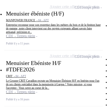
Ajouter cette offre à ma sélection
CDI
Temps plein
Menuisier ébéniste (H/F)
MANPOWER FRANCE -
84 - APT
Entreprise reconnue pour son expertise dans les métiers du bois et de la finition haut
de gamme, notre client intervient sur des projets exigeants alliant savoir-faire
artisanal, précision et...
CDI - Temps plein
Publié il y a 11 jours
Ajouter cette offre à ma sélection
CDI
Temps plein
Menuisier Ebéniste H/F
#TDFE2026
CRIT -
84 - APT
Le Groupe CRIT Cavaillon recrute un Menuisier Ébéniste H/F en Intérim pour l'un
de ses clients spécialisé dans la menuiserie à Gargas ! Votre mission, si vous
l'acceptez : Vous serez au coeur de la...
CDI - Temps plein
Publié il y a 16 jours