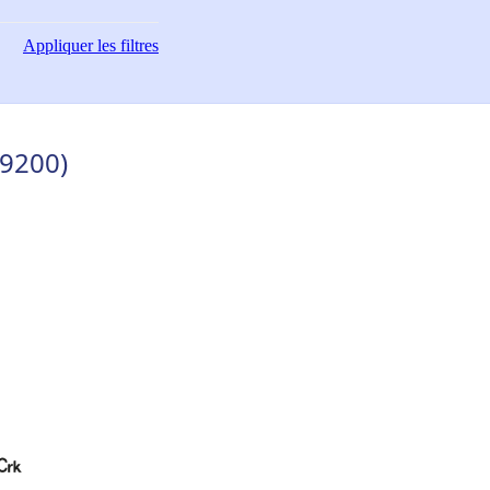
Appliquer
les filtres
69200)