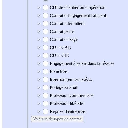
CDI de chantier ou d'opération
Contrat d'Engagement Educatif
Contrat intermittent
Contrat pacte
Contrat d'usage
CUI - CAE
CUI - CIE
Engagement à servir dans la réserve
Franchise
Insertion par l'activ.éco.
Portage salarial
Profession commerciale
Profession libérale
Reprise d'entreprise
Voir plus
de types de contrat