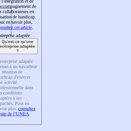
 l’intégration et de
’accompagnement de
s collaborateurs en
tuation de handicap.
ur en savoir plus,
nsultez cet article
.
treprise adaptée
Qu'est-ce qu'une
entreprise adaptée
?
entreprise adaptée
rmet à un travailleur
 situation de
ndicap d'exercer
e activité
ofessionnelle dans
s conditions
aptées à ses
pacités. Pour en
voir plus,
consultez
 site de l’UNEA
.