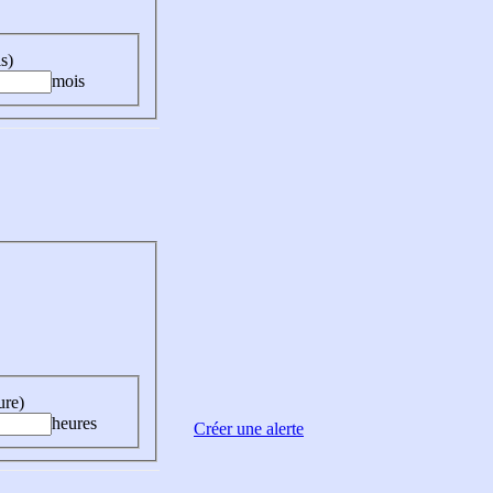
s)
mois
ure)
heures
Créer une alerte