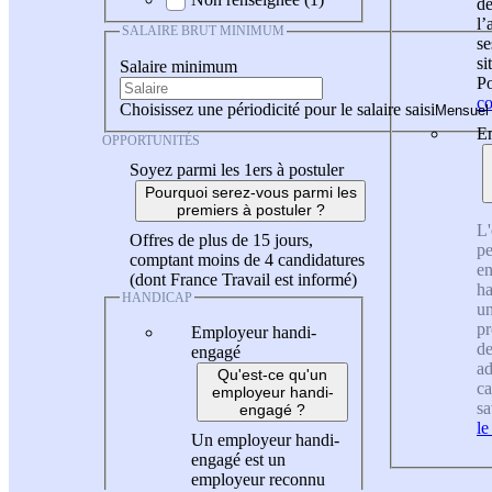
de
l
SALAIRE BRUT MINIMUM
se
si
Salaire minimum
Po
co
Choisissez une périodicité pour le salaire saisi
En
OPPORTUNITÉS
Soyez parmi les 1ers à postuler
Pourquoi serez-vous parmi les
premiers à postuler ?
L'
Offres de plus de 15 jours,
pe
comptant moins de 4 candidatures
en
(dont France Travail est informé)
ha
HANDICAP
un
pr
Employeur handi-
de
engagé
ad
Qu'est-ce qu'un
ca
employeur handi-
sa
engagé ?
le
Un employeur handi-
engagé est un
employeur reconnu