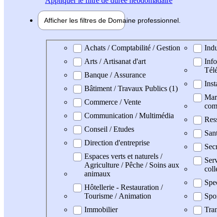
Appliquer
le filtre de durée hebdomadaire
Afficher les filtres de
Domaine pro
fessionnel
Domaine professionel
Achats / Comptabilité / Gestion
Indu
Arts / Artisanat d'art
Info
Tél
Banque / Assurance
Inst
Bâtiment / Travaux Publics (1)
Mark
Commerce / Vente
com
Communication / Multimédia
Res
Conseil / Etudes
San
Direction d'entreprise
Secr
Espaces verts et naturels /
Serv
Agriculture / Pêche / Soins aux
coll
animaux
Spe
Hôtellerie - Restauration /
Tourisme / Animation
Spo
Immobilier
Tran