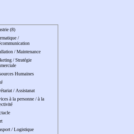
strie (8)
rmatique /
écommunication
allation / Maintenance
eting / Stratégie
merciale
sources Humaines
té
étariat / Assistanat
ices à la personne / à la
ectivité
ctacle
rt
sport / Logistique