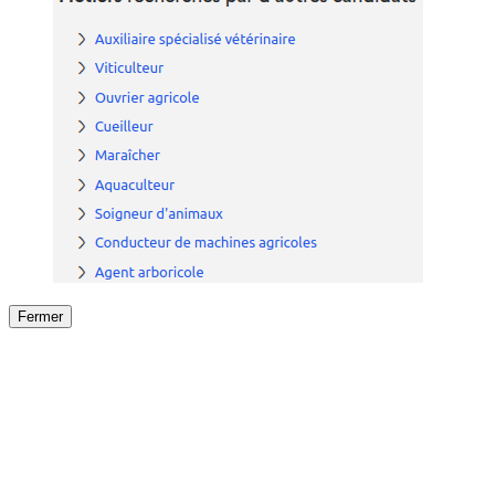
Fermer
Fermer
le détail de l'offre
/
Offre
sur
Offre précéden