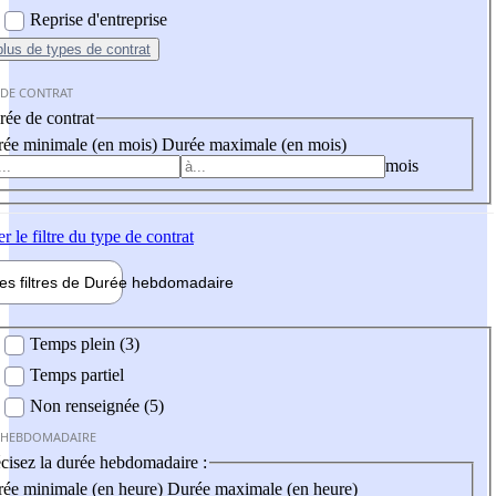
Reprise d'entreprise
plus
de types de contrat
 DE CONTRAT
ée de contrat
ée minimale (en mois)
Durée maximale (en mois)
mois
er
le filtre du type de contrat
les filtres de
Durée hebdo
madaire
 hebdomadaire
Temps plein (3)
Temps partiel
Non renseignée (5)
 HEBDOMADAIRE
cisez la durée hebdomadaire :
ée minimale (en heure)
Durée maximale (en heure)