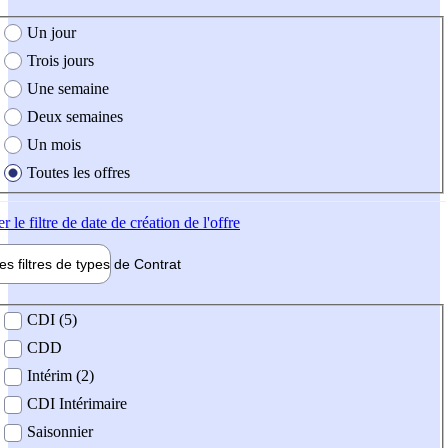
e création de l'offre
Un jour
Trois jours
Une semaine
Deux semaines
Un mois
Toutes les offres
er
le filtre de date de création de l'offre
les filtres de types de
Contrat
de contrat
CDI (5)
CDD
Intérim (2)
CDI Intérimaire
Saisonnier