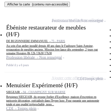
Afficher la carte
(contenu non-accessible)
Ajouter cette offre à ma sélection
Profession libérale
Non renseigné
Ébéniste restaurateur de meubles
(H/F)
DE BUZONNIERE EMMANUEL -
75 - PARIS
Au sein d'un atelier installé depuis 40 ans dans le Faubourg Saint-Antoine,
restauration de meubles anciens. Mission free-lance dès septembre, 2 jours par
semaine Horaires 8h 12h 13h30 17h30
Profession libérale - Non renseigné
Publié il y a 6 jours
Ajouter cette offre à ma sélection
CDI
Temps plein
Menuisier Expérimenté (H/F)
SIEGEAIR -
94 - CHAMPIGNY SUR MARNE
Rejoignez SIEGEAIR, du groupe Atelier d'Excellence, maison d'exception en
tapisserie décoration, spécialisée dans l'hyper luxe. Pour garantir une autonomie
totale et une qualité irréprochable, nous...
CDI - Temps plein