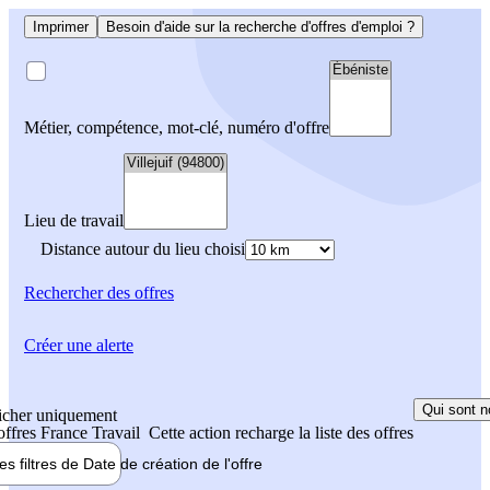
Imprimer
Besoin d'aide sur la recherche d'offres d'emploi ?
Métier, compétence, mot-clé, numéro d'offre
Lieu de travail
Distance autour du lieu choisi
Rechercher
des offres
Créer une alerte
Qui sont n
icher uniquement
 offres France Travail
Cette action recharge la liste des offres
les filtres de
Date de création
de l'offre