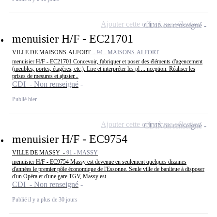
Ajouter cette offre à ma sélection
CDI
Non renseigné
menuisier H/F - EC21701
VILLE DE MAISONS-ALFORT -
94 - MAISONS-ALFORT
menuisier H/F - EC21701 Concevoir, fabriquer et poser des éléments d'agencement
(meubles, portes, étagères, etc.). Lire et interpréter les pl ... nception. Réaliser les
prises de mesures et ajuster...
CDI - Non renseigné
Publié hier
Ajouter cette offre à ma sélection
CDI
Non renseigné
menuisier H/F - EC9754
VILLE DE MASSY -
91 - MASSY
menuisier H/F - EC9754 Massy est devenue en seulement quelques dizaines
d'années le premier pôle économique de l'Essonne. Seule ville de banlieue à disposer
d'un Opéra et d'une gare TGV, Massy est...
CDI - Non renseigné
Publié il y a plus de 30 jours