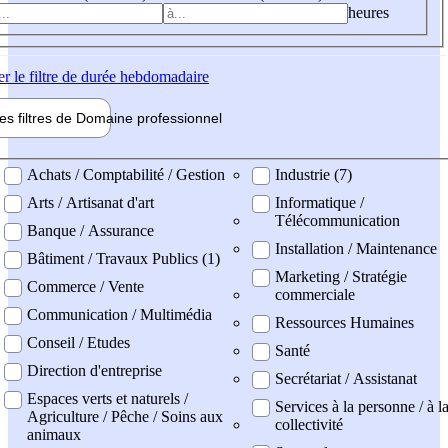
heures
er
le filtre de durée hebdomadaire
les filtres de
Domaine pro
fessionnel
ne professionel
Achats / Comptabilité / Gestion
Industrie (7)
Arts / Artisanat d'art
Informatique /
Télécommunication
Banque / Assurance
Installation / Maintenance
Bâtiment / Travaux Publics (1)
Marketing / Stratégie
Commerce / Vente
commerciale
Communication / Multimédia
Ressources Humaines
Conseil / Etudes
Santé
Direction d'entreprise
Secrétariat / Assistanat
Espaces verts et naturels /
Services à la personne / à l
Agriculture / Pêche / Soins aux
collectivité
animaux