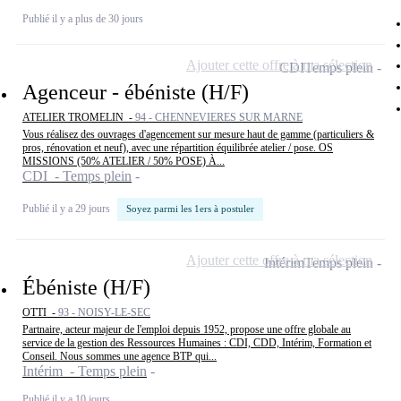
Publié il y a plus de 30 jours
Ajouter cette offre à ma sélection
CDI
Temps plein
Agenceur - ébéniste (H/F)
ATELIER TROMELIN -
94 - CHENNEVIERES SUR MARNE
Vous réalisez des ouvrages d'agencement sur mesure haut de gamme (particuliers &
pros, rénovation et neuf), avec une répartition équilibrée atelier / pose. OS
MISSIONS (50% ATELIER / 50% POSE) À...
CDI - Temps plein
Publié il y a 29 jours
Soyez parmi les 1ers à postuler
Ajouter cette offre à ma sélection
Intérim
Temps plein
Ébéniste (H/F)
OTTI -
93 - NOISY-LE-SEC
Partnaire, acteur majeur de l'emploi depuis 1952, propose une offre globale au
service de la gestion des Ressources Humaines : CDI, CDD, Intérim, Formation et
Conseil. Nous sommes une agence BTP qui...
Intérim - Temps plein
Publié il y a 10 jours