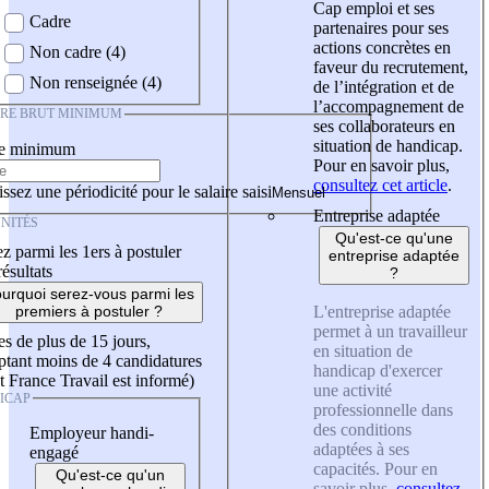
Cap emploi et ses
Cadre
partenaires pour ses
actions concrètes en
Non cadre (4)
faveur du recrutement,
Non renseignée (4)
de l’intégration et de
l’accompagnement de
IRE BRUT MINIMUM
ses collaborateurs en
situation de handicap.
re minimum
Pour en savoir plus,
consultez cet article
.
ssez une périodicité pour le salaire saisi
Entreprise adaptée
NITÉS
Qu'est-ce qu'une
z parmi les 1ers à postuler
entreprise adaptée
résultats
?
urquoi serez-vous parmi les
L'entreprise adaptée
premiers à postuler ?
permet à un travailleur
es de plus de 15 jours,
en situation de
tant moins de 4 candidatures
handicap d'exercer
t France Travail est informé)
une activité
ICAP
professionnelle dans
des conditions
Employeur handi-
adaptées à ses
engagé
capacités. Pour en
Qu'est-ce qu'un
savoir plus,
consultez