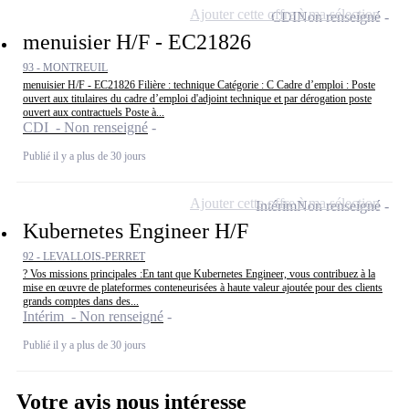
Ajouter cette offre à ma sélection
CDI
Non renseigné
menuisier H/F - EC21826
93 - MONTREUIL
menuisier H/F - EC21826 Filière : technique Catégorie : C Cadre d’emploi : Poste
ouvert aux titulaires du cadre d’emploi d'adjoint technique et par dérogation poste
ouvert aux contractuels Poste à...
CDI - Non renseigné
Publié il y a plus de 30 jours
Ajouter cette offre à ma sélection
Intérim
Non renseigné
Kubernetes Engineer H/F
92 - LEVALLOIS-PERRET
? Vos missions principales :En tant que Kubernetes Engineer, vous contribuez à la
mise en œuvre de plateformes conteneurisées à haute valeur ajoutée pour des clients
grands comptes dans des...
Intérim - Non renseigné
Publié il y a plus de 30 jours
Votre avis nous intéresse