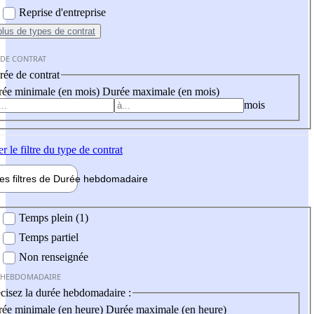
Reprise d'entreprise
plus
de types de contrat
 DE CONTRAT
ée de contrat
ée minimale (en mois)
Durée maximale (en mois)
mois
er
le filtre du type de contrat
les filtres de
Durée hebdo
madaire
 hebdomadaire
Temps plein (1)
Temps partiel
Non renseignée
 HEBDOMADAIRE
cisez la durée hebdomadaire :
ée minimale (en heure)
Durée maximale (en heure)