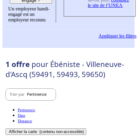
engagé ?
le site de l’UNEA
.
Un employeur handi-
engagé est un
employeur reconnu
Appliquer
les filtres
1 offre
pour Ébéniste - Villeneuve-
d'Ascq (59491, 59493, 59650)
Trier par
Pertinence
Pertinence
Date
Distance
Afficher la carte
(contenu non-accessible)