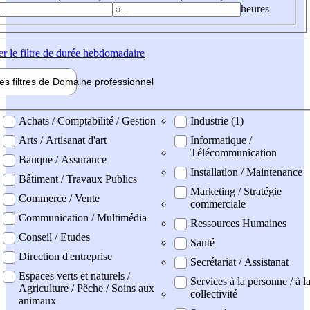
heures
er
le filtre de durée hebdomadaire
les filtres de
Domaine pro
fessionnel
ne professionel
Achats / Comptabilité / Gestion
Industrie (1)
Arts / Artisanat d'art
Informatique /
Télécommunication
Banque / Assurance
Installation / Maintenance
Bâtiment / Travaux Publics
Marketing / Stratégie
Commerce / Vente
commerciale
Communication / Multimédia
Ressources Humaines
Conseil / Etudes
Santé
Direction d'entreprise
Secrétariat / Assistanat
Espaces verts et naturels /
Services à la personne / à l
Agriculture / Pêche / Soins aux
collectivité
animaux