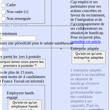
Cap emploi et ses
Cadre
partenaires pour ses
actions concrètes en
Non cadre (1)
faveur du recrutement,
Non renseignée
de l’intégration et de
l’accompagnement de
IRE BRUT MINIMUM
ses collaborateurs en
situation de handicap.
re minimum
Pour en savoir plus,
consultez cet article
.
ssez une périodicité pour le salaire saisi
Entreprise adaptée
NITÉS
Qu'est-ce qu'une
z parmi les 1ers à postuler
entreprise adaptée
?
urquoi serez-vous parmi les
premiers à postuler ?
L'entreprise adaptée
es de plus de 15 jours,
permet à un travailleur
tant moins de 4 candidatures
en situation de
t France Travail est informé)
handicap d'exercer
ICAP
une activité
professionnelle dans
Employeur handi-
des conditions
engagé
adaptées à ses
Qu'est-ce qu'un
capacités. Pour en
employeur handi-
savoir plus,
consultez