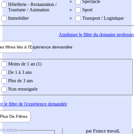
Spectacle
Hôtellerie - Restauration /
Tourisme / Animation
Sport
Immobilier
Transport / Logistique
Appliquer
le filtre du domaine professi
es filtres liés à l'
Expérience
demandée
ience demandée
Moins de 1 an (1)
De 1 à 3 ans
Plus de 3 ans
Non renseignée
er
le filtre de l'expérience demandée
Plus De
Filtres
IFICATION
par France travail,