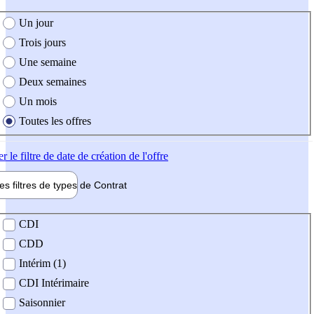
e création de l'offre
Un jour
Trois jours
Une semaine
Deux semaines
Un mois
Toutes les offres
er
le filtre de date de création de l'offre
les filtres de types de
Contrat
de contrat
CDI
CDD
Intérim (1)
CDI Intérimaire
Saisonnier