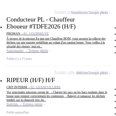
Ajouter cette offre à ma sélection
Saisonnier
Temps plein
Conducteur PL - Chauffeur
Eboueur #TDFE2026 (H/F)
PROMAN -
93 - COURNEUVE
À propos de la mission En tant que Chauffeur BOM, vous assurez la collecte des
déchets sur une tournée prédéfinie au volant d'un camion benne. Vous veillez à la
sécurité des ripeurs, tout en...
Saisonnier - Temps plein
Publié il y a 15 jours
Ajouter cette offre à ma sélection
Intérim
Temps plein
RIPEUR (H/F) H/F
CRIT INTERIM -
92 - GENNEVILLIERS
Vos principales missions seront de : - Charger les sacs ou les bacs roulants dans la
benne puis remiser correctement les conteneurs, - Balayer et ramasser les déchets
tombés sur la chaussée lors du...
Intérim - Temps plein
Publié aujourd'hui