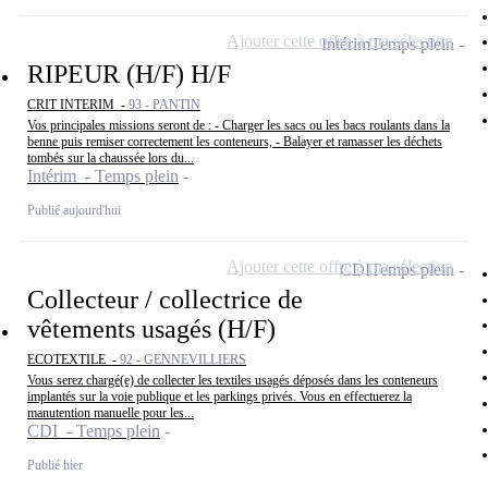
Ajouter cette offre à ma sélection
Intérim
Temps plein
RIPEUR (H/F) H/F
CRIT INTERIM -
93 - PANTIN
Vos principales missions seront de : - Charger les sacs ou les bacs roulants dans la
benne puis remiser correctement les conteneurs, - Balayer et ramasser les déchets
tombés sur la chaussée lors du...
Intérim - Temps plein
Publié aujourd'hui
Ajouter cette offre à ma sélection
CDI
Temps plein
Collecteur / collectrice de
vêtements usagés (H/F)
ECOTEXTILE -
92 - GENNEVILLIERS
Vous serez chargé(e) de collecter les textiles usagés déposés dans les conteneurs
implantés sur la voie publique et les parkings privés. Vous en effectuerez la
manutention manuelle pour les...
CDI - Temps plein
Publié hier