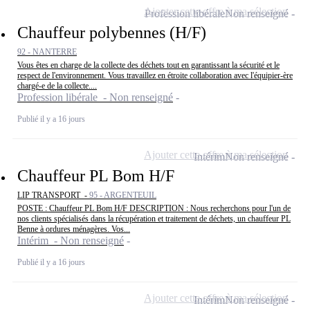
Ajouter cette offre à ma sélection
Profession libérale
Non renseigné
Chauffeur polybennes (H/F)
92 - NANTERRE
Vous êtes en charge de la collecte des déchets tout en garantissant la sécurité et le
respect de l'environnement. Vous travaillez en étroite collaboration avec l'équipier-ère
chargé-e de la collecte....
Profession libérale - Non renseigné
Publié il y a 16 jours
Ajouter cette offre à ma sélection
Intérim
Non renseigné
Chauffeur PL Bom H/F
LIP TRANSPORT -
95 - ARGENTEUIL
POSTE : Chauffeur PL Bom H/F DESCRIPTION : Nous recherchons pour l'un de
nos clients spécialisés dans la récupération et traitement de déchets, un chauffeur PL
Benne à ordures ménagères. Vos...
Intérim - Non renseigné
Publié il y a 16 jours
Ajouter cette offre à ma sélection
Intérim
Non renseigné