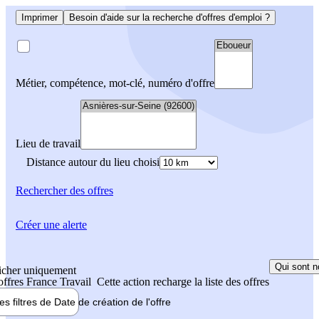
Imprimer
Besoin d'aide sur la recherche d'offres d'emploi ?
Métier, compétence, mot-clé, numéro d'offre
Lieu de travail
Distance autour du lieu choisi
Rechercher
des offres
Créer une alerte
Qui sont n
icher uniquement
 offres France Travail
Cette action recharge la liste des offres
les filtres de
Date de création
de l'offre