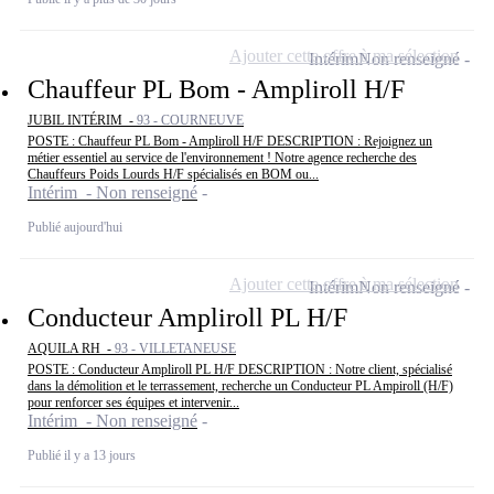
Ajouter cette offre à ma sélection
Intérim
Non renseigné
Chauffeur PL Bom - Ampliroll H/F
JUBIL INTÉRIM -
93 - COURNEUVE
POSTE : Chauffeur PL Bom - Ampliroll H/F DESCRIPTION : Rejoignez un
métier essentiel au service de l'environnement ! Notre agence recherche des
Chauffeurs Poids Lourds H/F spécialisés en BOM ou...
Intérim - Non renseigné
Publié aujourd'hui
Ajouter cette offre à ma sélection
Intérim
Non renseigné
Conducteur Ampliroll PL H/F
AQUILA RH -
93 - VILLETANEUSE
POSTE : Conducteur Ampliroll PL H/F DESCRIPTION : Notre client, spécialisé
dans la démolition et le terrassement, recherche un Conducteur PL Ampiroll (H/F)
pour renforcer ses équipes et intervenir...
Intérim - Non renseigné
Publié il y a 13 jours