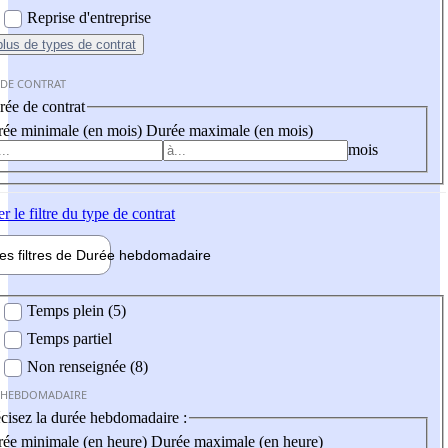
Reprise d'entreprise
plus
de types de contrat
 DE CONTRAT
ée de contrat
ée minimale (en mois)
Durée maximale (en mois)
mois
er
le filtre du type de contrat
les filtres de
Durée hebdo
madaire
 hebdomadaire
Temps plein (5)
Temps partiel
Non renseignée (8)
 HEBDOMADAIRE
cisez la durée hebdomadaire :
ée minimale (en heure)
Durée maximale (en heure)