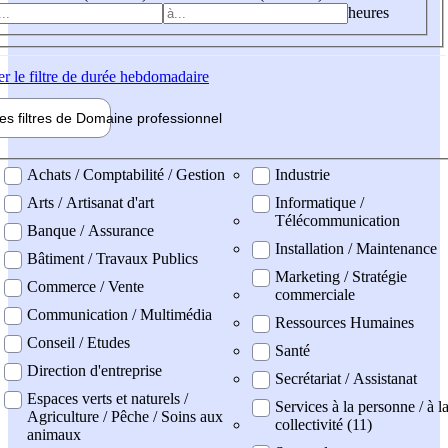
heures
er
le filtre de durée hebdomadaire
les filtres de
Domaine pro
fessionnel
ne professionel
Achats / Comptabilité / Gestion
Industrie
Arts / Artisanat d'art
Informatique /
Télécommunication
Banque / Assurance
Installation / Maintenance
Bâtiment / Travaux Publics
Marketing / Stratégie
Commerce / Vente
commerciale
Communication / Multimédia
Ressources Humaines
Conseil / Etudes
Santé
Direction d'entreprise
Secrétariat / Assistanat
Espaces verts et naturels /
Services à la personne / à l
Agriculture / Pêche / Soins aux
collectivité (11)
animaux