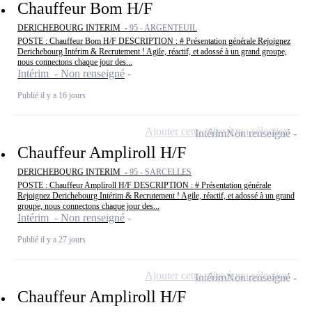
Chauffeur Bom H/F
DERICHEBOURG INTERIM -
95 - ARGENTEUIL
POSTE : Chauffeur Bom H/F DESCRIPTION : # Présentation générale Rejoignez
Derichebourg Intérim & Recrutement ! Agile, réactif, et adossé à un grand groupe,
nous connectons chaque jour des...
Intérim - Non renseigné
Publié il y a 16 jours
Ajouter cette offre à ma sélection
Intérim
Non renseigné
Chauffeur Ampliroll H/F
DERICHEBOURG INTERIM -
95 - SARCELLES
POSTE : Chauffeur Ampliroll H/F DESCRIPTION : # Présentation générale
Rejoignez Derichebourg Intérim & Recrutement ! Agile, réactif, et adossé à un grand
groupe, nous connectons chaque jour des...
Intérim - Non renseigné
Publié il y a 27 jours
Ajouter cette offre à ma sélection
Intérim
Non renseigné
Chauffeur Ampliroll H/F