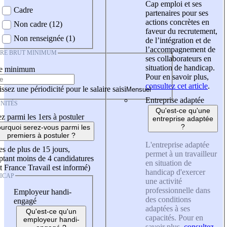
Cap emploi et ses
Cadre
partenaires pour ses
actions concrètes en
Non cadre (12)
faveur du recrutement,
Non renseignée (1)
de l’intégration et de
l’accompagnement de
IRE BRUT MINIMUM
ses collaborateurs en
situation de handicap.
re minimum
Pour en savoir plus,
consultez cet article
.
ssez une périodicité pour le salaire saisi
Entreprise adaptée
NITÉS
Qu'est-ce qu'une
z parmi les 1ers à postuler
entreprise adaptée
?
urquoi serez-vous parmi les
premiers à postuler ?
L'entreprise adaptée
es de plus de 15 jours,
permet à un travailleur
tant moins de 4 candidatures
en situation de
t France Travail est informé)
handicap d'exercer
ICAP
une activité
professionnelle dans
Employeur handi-
des conditions
engagé
adaptées à ses
Qu'est-ce qu'un
capacités. Pour en
employeur handi-
savoir plus,
consultez