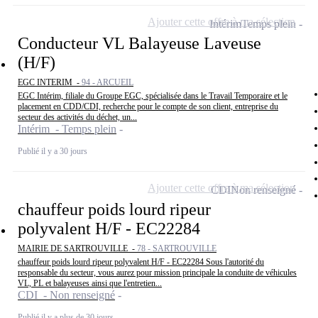
Ajouter cette offre à ma sélection
Intérim
Temps plein
Conducteur VL Balayeuse Laveuse
(H/F)
EGC INTERIM -
94 - ARCUEIL
EGC Intérim, filiale du Groupe EGC, spécialisée dans le Travail Temporaire et le
placement en CDD/CDI, recherche pour le compte de son client, entreprise du
secteur des activités du déchet, un...
Intérim - Temps plein
Publié il y a 30 jours
Ajouter cette offre à ma sélection
CDI
Non renseigné
chauffeur poids lourd ripeur
polyvalent H/F - EC22284
MAIRIE DE SARTROUVILLE -
78 - SARTROUVILLE
chauffeur poids lourd ripeur polyvalent H/F - EC22284 Sous l'autorité du
responsable du secteur, vous aurez pour mission principale la conduite de véhicules
VL, PL et balayeuses ainsi que l'entretien...
CDI - Non renseigné
Publié il y a plus de 30 jours