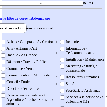
heures
er
le filtre de durée hebdomadaire
les filtres de
Domaine pro
fessionnel
ne professionel
Achats / Comptabilité / Gestion
Industrie
Arts / Artisanat d'art
Informatique /
Télécommunication
Banque / Assurance
Installation / Maintenance
Bâtiment / Travaux Publics
Marketing / Stratégie
Commerce / Vente
commerciale
Communication / Multimédia
Ressources Humaines
Conseil / Etudes
Santé
Direction d'entreprise
Secrétariat / Assistanat
Espaces verts et naturels /
Services à la personne / à l
Agriculture / Pêche / Soins aux
collectivité (11)
animaux