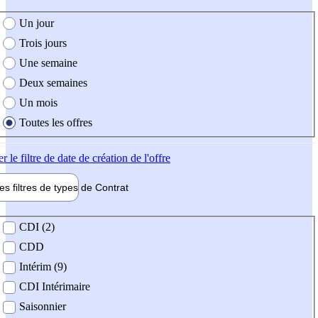
e création de l'offre
Un jour
Trois jours
Une semaine
Deux semaines
Un mois
Toutes les offres
er
le filtre de date de création de l'offre
les filtres de types de
Contrat
de contrat
CDI (2)
CDD
Intérim (9)
CDI Intérimaire
Saisonnier