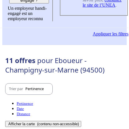
engagé ?
le site de l’UNEA
.
Un employeur handi-
engagé est un
employeur reconnu
Appliquer
les filtres
11 offres
pour Eboueur -
Champigny-sur-Marne (94500)
Trier par
Pertinence
Pertinence
Date
Distance
Afficher la carte
(contenu non-accessible)