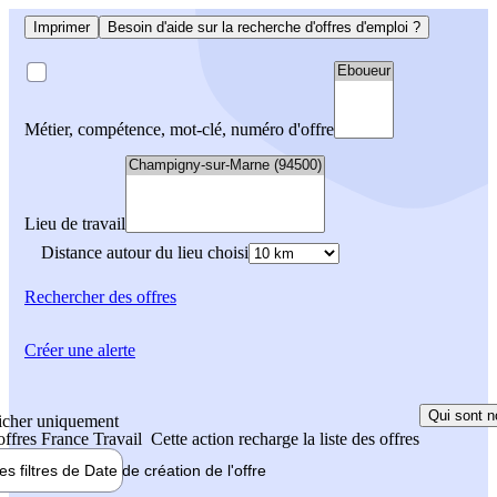
Imprimer
Besoin d'aide sur la recherche d'offres d'emploi ?
Métier, compétence, mot-clé, numéro d'offre
Lieu de travail
Distance autour du lieu choisi
Rechercher
des offres
Créer une alerte
Qui sont n
icher uniquement
 offres France Travail
Cette action recharge la liste des offres
les filtres de
Date de création
de l'offre