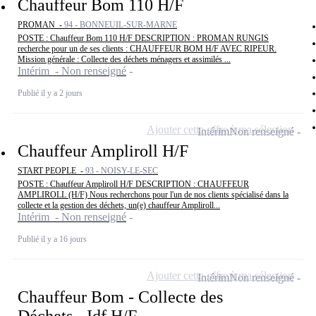
Chauffeur Bom 110 H/F
PROMAN -
94 - BONNEUIL-SUR-MARNE
POSTE : Chauffeur Bom 110 H/F DESCRIPTION : PROMAN RUNGIS
recherche pour un de ses clients : CHAUFFEUR BOM H/F AVEC RIPEUR.
Mission générale : Collecte des déchets ménagers et assimilés ...
Intérim - Non renseigné
Publié il y a 2 jours
Ajouter cette offre à ma sélection
Intérim
Non renseigné
Chauffeur Ampliroll H/F
START PEOPLE -
93 - NOISY-LE-SEC
POSTE : Chauffeur Ampliroll H/F DESCRIPTION : CHAUFFEUR
AMPLIROLL (H/F) Nous recherchons pour l'un de nos clients spécialisé dans la
collecte et la gestion des déchets, un(e) chauffeur Ampliroll...
Intérim - Non renseigné
Publié il y a 16 jours
Ajouter cette offre à ma sélection
Intérim
Non renseigné
Chauffeur Bom - Collecte des
Déchets - Idf H/F