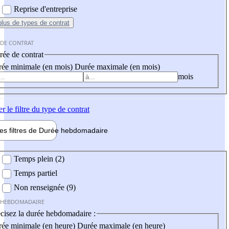
Reprise d'entreprise
plus
de types de contrat
 DE CONTRAT
ée de contrat
ée minimale (en mois)
Durée maximale (en mois)
mois
er
le filtre du type de contrat
les filtres de
Durée hebdo
madaire
 hebdomadaire
Temps plein (2)
Temps partiel
Non renseignée (9)
 HEBDOMADAIRE
cisez la durée hebdomadaire :
ée minimale (en heure)
Durée maximale (en heure)