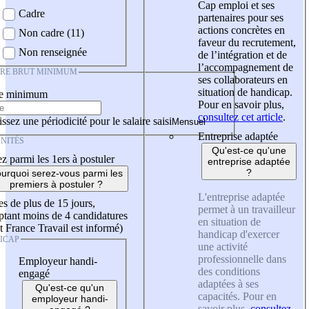
Cap emploi et ses
Cadre
partenaires pour ses
actions concrètes en
Non cadre (11)
faveur du recrutement,
Non renseignée
de l’intégration et de
l’accompagnement de
IRE BRUT MINIMUM
ses collaborateurs en
situation de handicap.
re minimum
Pour en savoir plus,
consultez cet article
.
ssez une périodicité pour le salaire saisi
Entreprise adaptée
NITÉS
Qu'est-ce qu'une
z parmi les 1ers à postuler
entreprise adaptée
?
urquoi serez-vous parmi les
premiers à postuler ?
L'entreprise adaptée
es de plus de 15 jours,
permet à un travailleur
tant moins de 4 candidatures
en situation de
t France Travail est informé)
handicap d'exercer
ICAP
une activité
professionnelle dans
Employeur handi-
des conditions
engagé
adaptées à ses
Qu'est-ce qu'un
capacités. Pour en
employeur handi-
savoir plus,
consultez