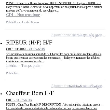
POSTE : Chauffeur Bom - Ampliroll H/F DESCRIPTION : L'agence JUBIL RH
Évry recrute ! Dans le cadre du développement de nos partenariats auprès d'acteurs
majeurs de l'environnement, du recyclage et...
CDI - Non renseigné
Publié il y a plus de 30 jours
Ajouter cette offre à ma sélection
Intérim
Temps plein
RIPEUR (H/F) H/F
CRIT INTERIM -
93 - PANTIN
Vos principales missions seront de : - Charger les sacs ou les bacs roulants dans la
benne puis remiser correctement les conteneurs, - Balayer et ramasser les déchets
tombés sur la chaussée lors du...
Intérim - Temps plein
Publié hier
Ajouter cette offre à ma sélection
Intérim
Non renseigné
Chauffeur Bom H/F
CRIT -
93 - PANTIN
POSTE : Chauffeur Bom H/F DESCRIPTION : Vos principales missions seront : -
La conduite de camions destinés à la collecte des déchets, - La surveillance des