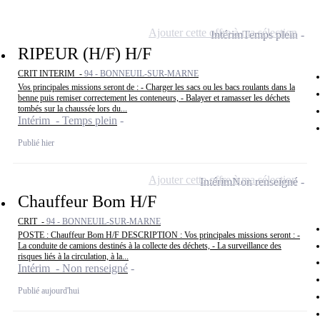
Ajouter cette offre à ma sélection
Intérim
Temps plein
RIPEUR (H/F) H/F
CRIT INTERIM -
94 - BONNEUIL-SUR-MARNE
Vos principales missions seront de : - Charger les sacs ou les bacs roulants dans la
benne puis remiser correctement les conteneurs, - Balayer et ramasser les déchets
tombés sur la chaussée lors du...
Intérim - Temps plein
Publié hier
Ajouter cette offre à ma sélection
Intérim
Non renseigné
Chauffeur Bom H/F
CRIT -
94 - BONNEUIL-SUR-MARNE
POSTE : Chauffeur Bom H/F DESCRIPTION : Vos principales missions seront : -
La conduite de camions destinés à la collecte des déchets, - La surveillance des
risques liés à la circulation, à la...
Intérim - Non renseigné
Publié aujourd'hui