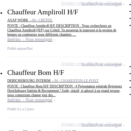
Ajouter cette offre à ma sélection
Intérim
Non renseigné
Chauffeur Ampliroll H/F
ASAP WORK -
94 - CRÉTEIL
POSTE : Chauffeur Ampliroll H/F DESCRIPTION : Nous recherchons un
Chauffeur Ampliroll (H/F) sur Créteil. Tu assureras le transport et la gestion de
bennes ou conteneurs pour différents chantiers. ...
Intérim - Non renseigné
Publié aujourd'hui
Ajouter cette offre à ma sélection
Intérim
Non renseigné
Chauffeur Bom H/F
DERICHEBOURG INTERIM -
94 - CHARENTON-LE-PONT
POSTE : Chauffeur Bom H/F DESCRIPTION : # Présentation générale Rejoignez
Derichebourg Intérim & Recrutement ! Agile, réactif, et adossé à un grand groupe,
nous connectons chaque jour des...
Intérim - Non renseigné
Publié il y a 2 jours
Ajouter cette offre à ma sélection
Intérim
Non renseigné