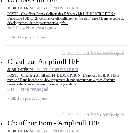
JUBIL INTÉRIM -
94 - VILLENEUVE-LE-ROI
POSTE : Chauffeur Bom - Collecte des Déchets - Idf H/F DESCRIPTION :
L'aventure JUBIL RH commence officiellement en Île-de-France ! Dans le cadre du
développement de nos partenariats auprès...
Intérim - Non renseigné
Publié il y a plus de 30 jours
Ajouter cette offre à ma sélection
CDI
Non renseigné
Chauffeur Ampliroll H/F
JUBIL INTÉRIM -
94 - VILLENEUVE-LE-ROI
POSTE : Chauffeur Ampliroll H/F DESCRIPTION : L'agence JUBIL RH Évry
recrute ! Dans le cadre du développement de nos partenariats auprès d'acteurs
majeurs de l'environnement, du recyclage et de la...
CDI - Non renseigné
Publié il y a plus de 30 jours
Ajouter cette offre à ma sélection
CDI
Non renseigné
Chauffeur Bom - Ampliroll H/F
JUBIL INTÉRIM -
94 - VILLENEUVE-LE-ROI