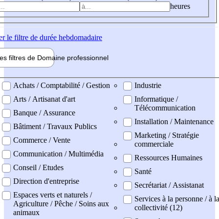
heures
er
le filtre de durée hebdomadaire
les filtres de
Domaine pro
fessionnel
ne professionel
Achats / Comptabilité / Gestion
Industrie
Arts / Artisanat d'art
Informatique /
Télécommunication
Banque / Assurance
Installation / Maintenance
Bâtiment / Travaux Publics
Marketing / Stratégie
Commerce / Vente
commerciale
Communication / Multimédia
Ressources Humaines
Conseil / Etudes
Santé
Direction d'entreprise
Secrétariat / Assistanat
Espaces verts et naturels /
Services à la personne / à l
Agriculture / Pêche / Soins aux
collectivité (12)
animaux