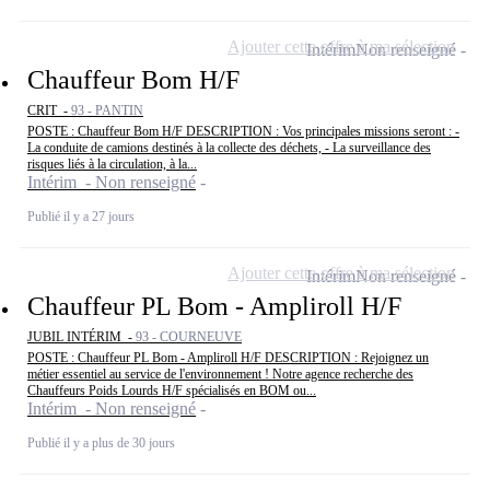
Ajouter cette offre à ma sélection
Intérim
Non renseigné
Chauffeur Bom H/F
CRIT -
93 - PANTIN
POSTE : Chauffeur Bom H/F DESCRIPTION : Vos principales missions seront : -
La conduite de camions destinés à la collecte des déchets, - La surveillance des
risques liés à la circulation, à la...
Intérim - Non renseigné
Publié il y a 27 jours
Ajouter cette offre à ma sélection
Intérim
Non renseigné
Chauffeur PL Bom - Ampliroll H/F
JUBIL INTÉRIM -
93 - COURNEUVE
POSTE : Chauffeur PL Bom - Ampliroll H/F DESCRIPTION : Rejoignez un
métier essentiel au service de l'environnement ! Notre agence recherche des
Chauffeurs Poids Lourds H/F spécialisés en BOM ou...
Intérim - Non renseigné
Publié il y a plus de 30 jours