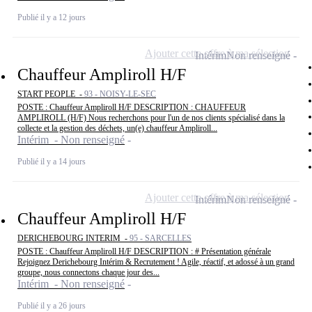
Publié il y a 12 jours
Ajouter cette offre à ma sélection
Intérim
Non renseigné
Chauffeur Ampliroll H/F
START PEOPLE -
93 - NOISY-LE-SEC
POSTE : Chauffeur Ampliroll H/F DESCRIPTION : CHAUFFEUR
AMPLIROLL (H/F) Nous recherchons pour l'un de nos clients spécialisé dans la
collecte et la gestion des déchets, un(e) chauffeur Ampliroll...
Intérim - Non renseigné
Publié il y a 14 jours
Ajouter cette offre à ma sélection
Intérim
Non renseigné
Chauffeur Ampliroll H/F
DERICHEBOURG INTERIM -
95 - SARCELLES
POSTE : Chauffeur Ampliroll H/F DESCRIPTION : # Présentation générale
Rejoignez Derichebourg Intérim & Recrutement ! Agile, réactif, et adossé à un grand
groupe, nous connectons chaque jour des...
Intérim - Non renseigné
Publié il y a 26 jours