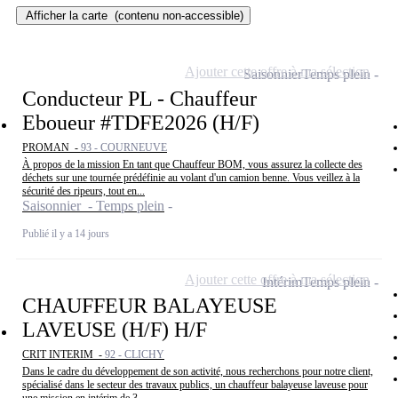
Afficher la carte
(contenu non-accessible)
Ajouter cette offre à ma sélection
Saisonnier
Temps plein
Conducteur PL - Chauffeur
Eboueur #TDFE2026 (H/F)
PROMAN -
93 - COURNEUVE
À propos de la mission En tant que Chauffeur BOM, vous assurez la collecte des
déchets sur une tournée prédéfinie au volant d'un camion benne. Vous veillez à la
sécurité des ripeurs, tout en...
Saisonnier - Temps plein
Publié il y a 14 jours
Ajouter cette offre à ma sélection
Intérim
Temps plein
CHAUFFEUR BALAYEUSE
LAVEUSE (H/F) H/F
CRIT INTERIM -
92 - CLICHY
Dans le cadre du développement de son activité, nous recherchons pour notre client,
spécialisé dans le secteur des travaux publics, un chauffeur balayeuse laveuse pour