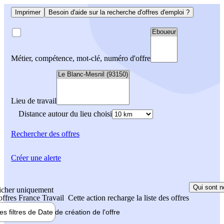
Imprimer
Besoin d'aide sur la recherche d'offres d'emploi ?
Métier, compétence, mot-clé, numéro d'offre
Lieu de travail
Distance autour du lieu choisi
Rechercher
des offres
Créer une alerte
Qui sont n
icher uniquement
 offres France Travail
Cette action recharge la liste des offres
les filtres de
Date de création
de l'offre