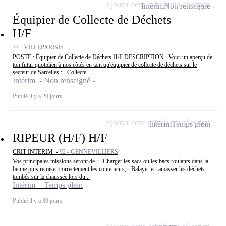
Ajouter cette offre à ma sélection
Intérim
Non renseigné
Équipier de Collecte de Déchets
H/F
77 - VILLEPARISIS
POSTE : Équipier de Collecte de Déchets H/F DESCRIPTION : Voici un aperçu de
ton futur quotidien à nos côtés en tant qu'équipier de collecte de déchets sur le
secteur de Sarcelles : - Collecte...
Intérim - Non renseigné
Publié il y a 20 jours
Ajouter cette offre à ma sélection
Intérim
Temps plein
RIPEUR (H/F) H/F
CRIT INTERIM -
92 - GENNEVILLIERS
Vos principales missions seront de : - Charger les sacs ou les bacs roulants dans la
benne puis remiser correctement les conteneurs, - Balayer et ramasser les déchets
tombés sur la chaussée lors du...
Intérim - Temps plein
Publié il y a 30 jours