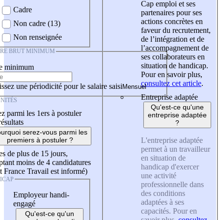
Cap emploi et ses
Cadre
partenaires pour ses
actions concrètes en
Non cadre (13)
faveur du recrutement,
Non renseignée
de l’intégration et de
l’accompagnement de
IRE BRUT MINIMUM
ses collaborateurs en
situation de handicap.
re minimum
Pour en savoir plus,
consultez cet article
.
ssez une périodicité pour le salaire saisi
Entreprise adaptée
NITÉS
Qu'est-ce qu'une
z parmi les 1ers à postuler
entreprise adaptée
résultats
?
urquoi serez-vous parmi les
L'entreprise adaptée
premiers à postuler ?
permet à un travailleur
es de plus de 15 jours,
en situation de
tant moins de 4 candidatures
handicap d'exercer
t France Travail est informé)
une activité
ICAP
professionnelle dans
des conditions
Employeur handi-
adaptées à ses
engagé
capacités. Pour en
Qu'est-ce qu'un
savoir plus,
consultez