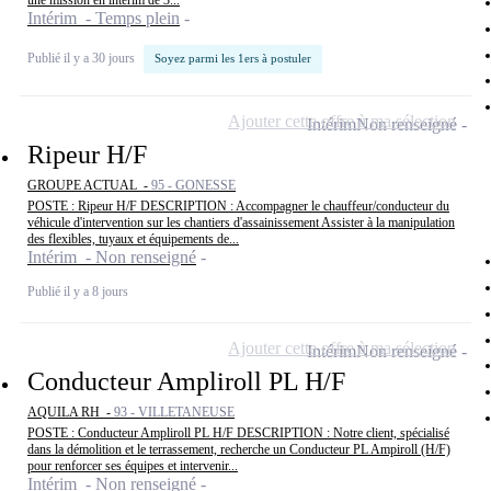
une mission en intérim de 3...
Intérim - Temps plein
Publié il y a 30 jours
Soyez parmi les 1ers à postuler
Ajouter cette offre à ma sélection
Intérim
Non renseigné
Ripeur H/F
GROUPE ACTUAL -
95 - GONESSE
POSTE : Ripeur H/F DESCRIPTION : Accompagner le chauffeur/conducteur du
véhicule d'intervention sur les chantiers d'assainissement Assister à la manipulation
des flexibles, tuyaux et équipements de...
Intérim - Non renseigné
Publié il y a 8 jours
Ajouter cette offre à ma sélection
Intérim
Non renseigné
Conducteur Ampliroll PL H/F
AQUILA RH -
93 - VILLETANEUSE
POSTE : Conducteur Ampliroll PL H/F DESCRIPTION : Notre client, spécialisé
dans la démolition et le terrassement, recherche un Conducteur PL Ampiroll (H/F)
pour renforcer ses équipes et intervenir...
Intérim - Non renseigné