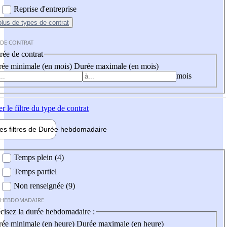
Reprise d'entreprise
plus
de types de contrat
 DE CONTRAT
ée de contrat
ée minimale (en mois)
Durée maximale (en mois)
mois
er
le filtre du type de contrat
les filtres de
Durée hebdo
madaire
 hebdomadaire
Temps plein (4)
Temps partiel
Non renseignée (9)
 HEBDOMADAIRE
cisez la durée hebdomadaire :
ée minimale (en heure)
Durée maximale (en heure)