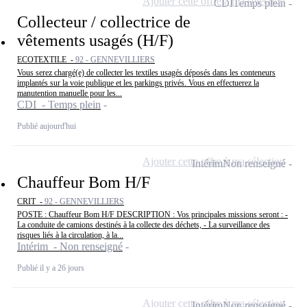
Ajouter cette offre à ma sélection
CDI
Temps plein
Collecteur / collectrice de
vêtements usagés (H/F)
ECOTEXTILE -
92 - GENNEVILLIERS
Vous serez chargé(e) de collecter les textiles usagés déposés dans les conteneurs
implantés sur la voie publique et les parkings privés. Vous en effectuerez la
manutention manuelle pour les...
CDI - Temps plein
Publié aujourd'hui
Ajouter cette offre à ma sélection
Intérim
Non renseigné
Chauffeur Bom H/F
CRIT -
92 - GENNEVILLIERS
POSTE : Chauffeur Bom H/F DESCRIPTION : Vos principales missions seront : -
La conduite de camions destinés à la collecte des déchets, - La surveillance des
risques liés à la circulation, à la...
Intérim - Non renseigné
Publié il y a 26 jours
Ajouter cette offre à ma sélection
Intérim
Non renseigné