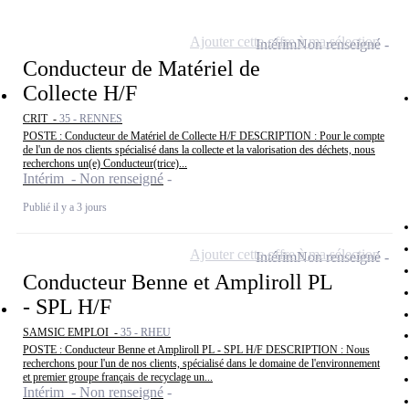
Ajouter cette offre à ma sélection
Intérim
Non renseigné
Conducteur de Matériel de
Collecte H/F
CRIT -
35 - RENNES
POSTE : Conducteur de Matériel de Collecte H/F DESCRIPTION : Pour le compte
de l'un de nos clients spécialisé dans la collecte et la valorisation des déchets, nous
recherchons un(e) Conducteur(trice)...
Intérim - Non renseigné
Publié il y a 3 jours
Ajouter cette offre à ma sélection
Intérim
Non renseigné
Conducteur Benne et Ampliroll PL
- SPL H/F
SAMSIC EMPLOI -
35 - RHEU
POSTE : Conducteur Benne et Ampliroll PL - SPL H/F DESCRIPTION : Nous
recherchons pour l'un de nos clients, spécialisé dans le domaine de l'environnement
et premier groupe français de recyclage un...
Intérim - Non renseigné