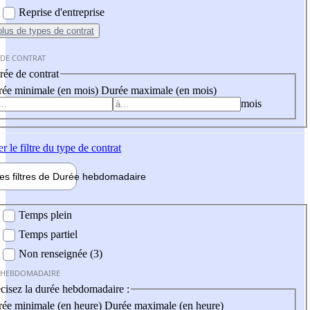
Reprise d'entreprise
plus
de types de contrat
 DE CONTRAT
ée de contrat
ée minimale (en mois)
Durée maximale (en mois)
mois
er
le filtre du type de contrat
les filtres de
Durée hebdo
madaire
 hebdomadaire
Temps plein
Temps partiel
Non renseignée (3)
 HEBDOMADAIRE
cisez la durée hebdomadaire :
ée minimale (en heure)
Durée maximale (en heure)