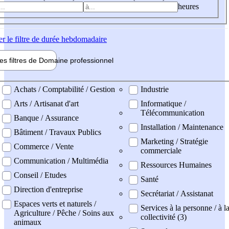
heures
er
le filtre de durée hebdomadaire
les filtres de
Domaine pro
fessionnel
ne professionel
Achats / Comptabilité / Gestion
Industrie
Arts / Artisanat d'art
Informatique /
Télécommunication
Banque / Assurance
Installation / Maintenance
Bâtiment / Travaux Publics
Marketing / Stratégie
Commerce / Vente
commerciale
Communication / Multimédia
Ressources Humaines
Conseil / Etudes
Santé
Direction d'entreprise
Secrétariat / Assistanat
Espaces verts et naturels /
Services à la personne / à l
Agriculture / Pêche / Soins aux
collectivité (3)
animaux