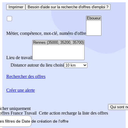
Imprimer
Besoin d'aide sur la recherche d'offres d'emploi ?
Métier, compétence, mot-clé, numéro d'offre
Lieu de travail
Distance autour du lieu choisi
Rechercher
des offres
Créer une alerte
Qui sont n
icher uniquement
 offres France Travail
Cette action recharge la liste des offres
les filtres de
Date de création
de l'offre