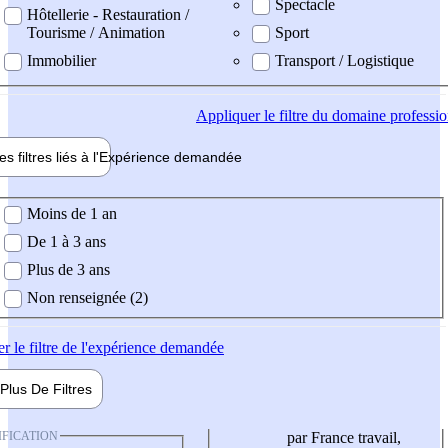
Spectacle
Hôtellerie - Restauration /
Tourisme / Animation
Sport
Immobilier
Transport / Logistique
Appliquer
le filtre du domaine professi
es filtres liés à l'
Expérience
demandée
ience demandée
Moins de 1 an
De 1 à 3 ans
Plus de 3 ans
Non renseignée (2)
er
le filtre de l'expérience demandée
Plus De
Filtres
IFICATION
par France travail,