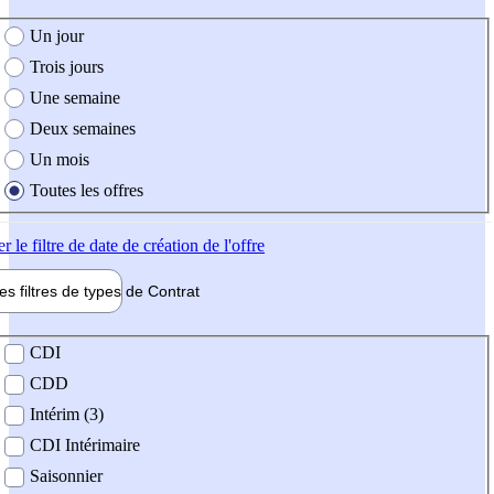
e création de l'offre
Un jour
Trois jours
Une semaine
Deux semaines
Un mois
Toutes les offres
er
le filtre de date de création de l'offre
les filtres de types de
Contrat
de contrat
CDI
CDD
Intérim (3)
CDI Intérimaire
Saisonnier