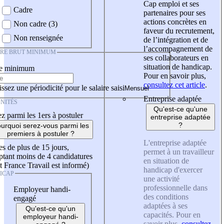
Cap emploi et ses
Cadre
partenaires pour ses
actions concrètes en
Non cadre (3)
faveur du recrutement,
Non renseignée
de l’intégration et de
l’accompagnement de
IRE BRUT MINIMUM
ses collaborateurs en
situation de handicap.
re minimum
Pour en savoir plus,
consultez cet article
.
ssez une périodicité pour le salaire saisi
Entreprise adaptée
NITÉS
Qu'est-ce qu'une
z parmi les 1ers à postuler
entreprise adaptée
?
urquoi serez-vous parmi les
premiers à postuler ?
L'entreprise adaptée
es de plus de 15 jours,
permet à un travailleur
tant moins de 4 candidatures
en situation de
t France Travail est informé)
handicap d'exercer
ICAP
une activité
professionnelle dans
Employeur handi-
des conditions
engagé
adaptées à ses
Qu'est-ce qu'un
capacités. Pour en
employeur handi-
savoir plus,
consultez