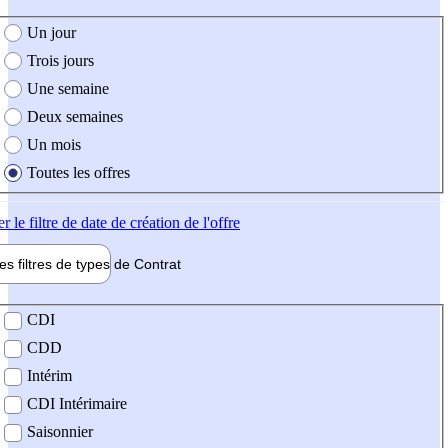
e création de l'offre
Un jour
Trois jours
Une semaine
Deux semaines
Un mois
Toutes les offres
er
le filtre de date de création de l'offre
les filtres de types de
Contrat
de contrat
CDI
CDD
Intérim
CDI Intérimaire
Saisonnier