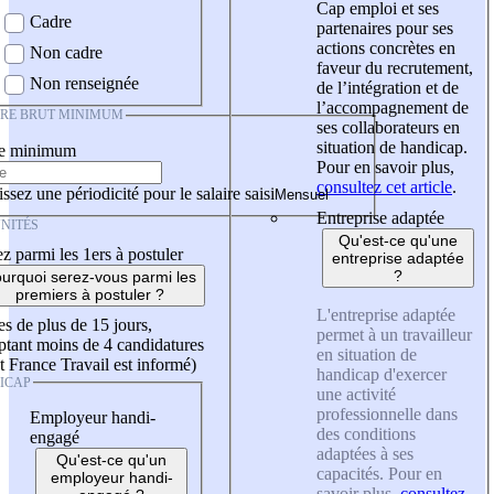
Cap emploi et ses
Cadre
partenaires pour ses
actions concrètes en
Non cadre
faveur du recrutement,
Non renseignée
de l’intégration et de
l’accompagnement de
IRE BRUT MINIMUM
ses collaborateurs en
situation de handicap.
re minimum
Pour en savoir plus,
consultez cet article
.
ssez une périodicité pour le salaire saisi
Entreprise adaptée
NITÉS
Qu'est-ce qu'une
z parmi les 1ers à postuler
entreprise adaptée
?
urquoi serez-vous parmi les
premiers à postuler ?
L'entreprise adaptée
es de plus de 15 jours,
permet à un travailleur
tant moins de 4 candidatures
en situation de
t France Travail est informé)
handicap d'exercer
ICAP
une activité
professionnelle dans
Employeur handi-
des conditions
engagé
adaptées à ses
Qu'est-ce qu'un
capacités. Pour en
employeur handi-
savoir plus,
consultez