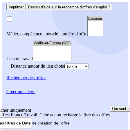
Imprimer
Besoin d'aide sur la recherche d'offres d'emploi ?
Métier, compétence, mot-clé, numéro d'offre
Lieu de travail
Distance autour du lieu choisi
Rechercher
des offres
Créer une alerte
Qui sont n
icher uniquement
 offres France Travail
Cette action recharge la liste des offres
les filtres de
Date de création
de l'offre