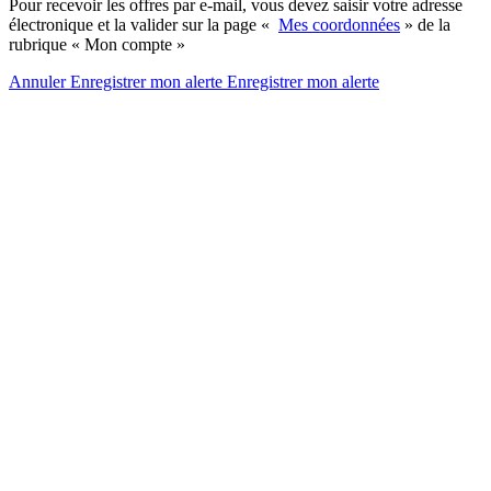
Pour recevoir les offres par e-mail, vous devez saisir votre adresse
électronique et la valider sur la page «
Mes coordonnées
» de la
rubrique « Mon compte »
Annuler
Enregistrer mon alerte
Enregistrer
mon alerte