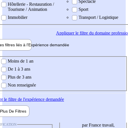
Spectacle
Hôtellerie - Restauration /
Tourisme / Animation
Sport
Immobilier
Transport / Logistique
Appliquer
le filtre du domaine professi
es filtres liés à l'
Expérience
demandée
ience demandée
Moins de 1 an
De 1 à 3 ans
Plus de 3 ans
Non renseignée
er
le filtre de l'expérience demandée
Plus De
Filtres
IFICATION
par France travail,