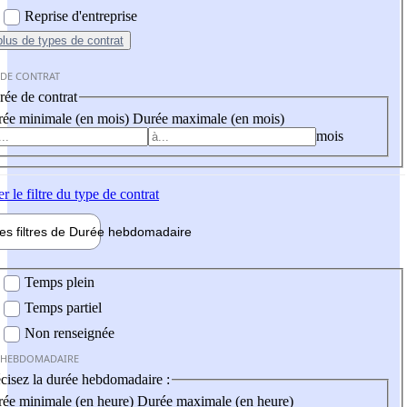
Reprise d'entreprise
plus
de types de contrat
 DE CONTRAT
ée de contrat
ée minimale (en mois)
Durée maximale (en mois)
mois
er
le filtre du type de contrat
les filtres de
Durée hebdo
madaire
 hebdomadaire
Temps plein
Temps partiel
Non renseignée
 HEBDOMADAIRE
cisez la durée hebdomadaire :
ée minimale (en heure)
Durée maximale (en heure)