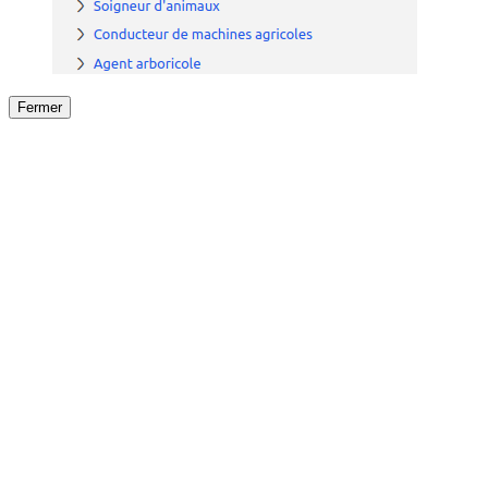
Fermer
Fermer
le détail de l'offre
/
Offre
sur
Offre précéden