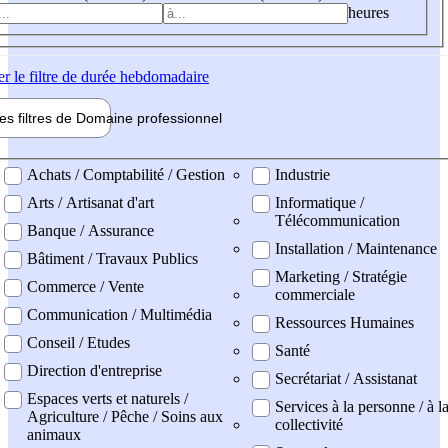
heures
er
le filtre de durée hebdomadaire
les filtres de
Domaine pro
fessionnel
ne professionel
Achats / Comptabilité / Gestion
Industrie
Arts / Artisanat d'art
Informatique /
Télécommunication
Banque / Assurance
Installation / Maintenance
Bâtiment / Travaux Publics
Marketing / Stratégie
Commerce / Vente
commerciale
Communication / Multimédia
Ressources Humaines
Conseil / Etudes
Santé
Direction d'entreprise
Secrétariat / Assistanat
Espaces verts et naturels /
Services à la personne / à l
Agriculture / Pêche / Soins aux
collectivité
animaux