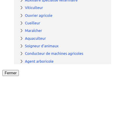
Fermer
Fermer
le détail de l'offre
/
Offre
sur
Offre précéden