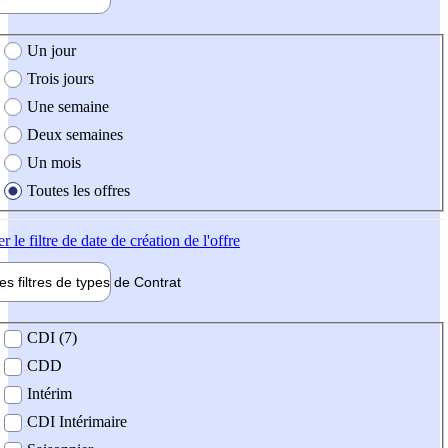
e création de l'offre
Un jour
Trois jours
Une semaine
Deux semaines
Un mois
Toutes les offres
er
le filtre de date de création de l'offre
les filtres de types de
Contrat
de contrat
CDI (7)
CDD
Intérim
CDI Intérimaire