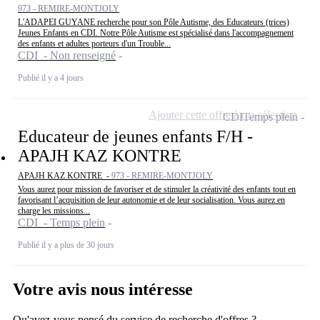
973 - REMIRE-MONTJOLY
L'ADAPEI GUYANE recherche pour son Pôle Autisme, des Educateurs (trices)
Jeunes Enfants en CDI. Notre Pôle Autisme est spécialisé dans l'accompagnement
des enfants et adultes porteurs d'un Trouble...
CDI - Non renseigné
Publié il y a 4 jours
Ajouter cette offre à ma sélection
CDI
Temps plein
Educateur de jeunes enfants F/H -
APAJH KAZ KONTRE
APAJH KAZ KONTRE -
973 - REMIRE-MONTJOLY
Vous aurez pour mission de favoriser et de stimuler la créativité des enfants tout en
favorisant l’acquisition de leur autonomie et de leur socialisation. Vous aurez en
charge les missions...
CDI - Temps plein
Publié il y a plus de 30 jours
Votre avis nous intéresse
Qu'avez-vous pensé du service de recherche d'offres ?