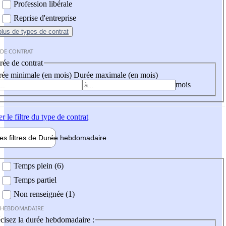
Profession libérale
Reprise d'entreprise
plus
de types de contrat
 DE CONTRAT
ée de contrat
ée minimale (en mois)
Durée maximale (en mois)
mois
er
le filtre du type de contrat
les filtres de
Durée hebdo
madaire
 hebdomadaire
Temps plein (6)
Temps partiel
Non renseignée (1)
 HEBDOMADAIRE
cisez la durée hebdomadaire :