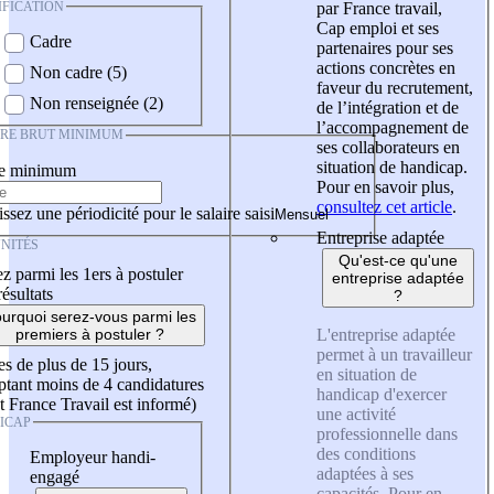
IFICATION
par France travail,
Cap emploi et ses
Cadre
partenaires pour ses
actions concrètes en
Non cadre (5)
faveur du recrutement,
Non renseignée (2)
de l’intégration et de
l’accompagnement de
IRE BRUT MINIMUM
ses collaborateurs en
situation de handicap.
re minimum
Pour en savoir plus,
consultez cet article
.
ssez une périodicité pour le salaire saisi
Entreprise adaptée
NITÉS
Qu'est-ce qu'une
z parmi les 1ers à postuler
entreprise adaptée
résultats
?
urquoi serez-vous parmi les
L'entreprise adaptée
premiers à postuler ?
permet à un travailleur
es de plus de 15 jours,
en situation de
tant moins de 4 candidatures
handicap d'exercer
t France Travail est informé)
une activité
ICAP
professionnelle dans
des conditions
Employeur handi-
adaptées à ses
engagé
capacités. Pour en