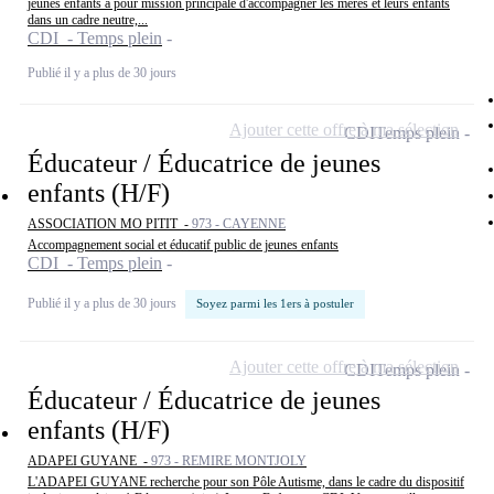
jeunes enfants a pour mission principale d'accompagner les mères et leurs enfants
dans un cadre neutre,...
CDI - Temps plein
Publié il y a plus de 30 jours
Ajouter cette offre à ma sélection
CDI
Temps plein
Éducateur / Éducatrice de jeunes
enfants (H/F)
ASSOCIATION MO PITIT -
973 - CAYENNE
Accompagnement social et éducatif public de jeunes enfants
CDI - Temps plein
Publié il y a plus de 30 jours
Soyez parmi les 1ers à postuler
Ajouter cette offre à ma sélection
CDI
Temps plein
Éducateur / Éducatrice de jeunes
enfants (H/F)
ADAPEI GUYANE -
973 - REMIRE MONTJOLY
L'ADAPEI GUYANE recherche pour son Pôle Autisme, dans le cadre du dispositif