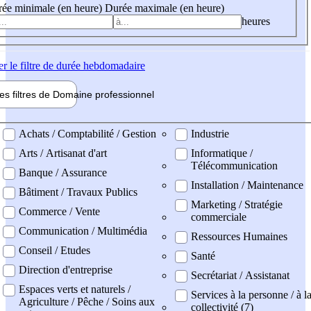
ée minimale (en heure)
Durée maximale (en heure)
heures
er
le filtre de durée hebdomadaire
les filtres de
Domaine pro
fessionnel
ne professionel
Achats / Comptabilité / Gestion
Industrie
Arts / Artisanat d'art
Informatique /
Télécommunication
Banque / Assurance
Installation / Maintenance
Bâtiment / Travaux Publics
Marketing / Stratégie
Commerce / Vente
commerciale
Communication / Multimédia
Ressources Humaines
Conseil / Etudes
Santé
Direction d'entreprise
Secrétariat / Assistanat
Espaces verts et naturels /
Services à la personne / à l
Agriculture / Pêche / Soins aux
collectivité (7)