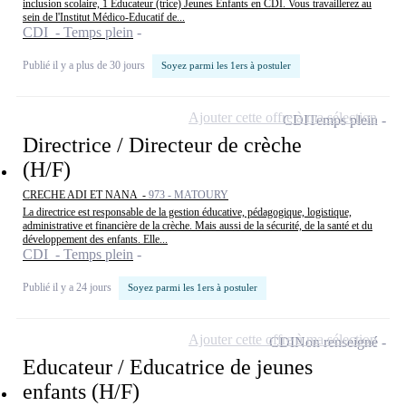
inclusion scolaire, 1 Educateur (trice) Jeunes Enfants en CDI. Vous travaillerez au
sein de l'Institut Médico-Educatif de...
CDI - Temps plein
Publié il y a plus de 30 jours
Soyez parmi les 1ers à postuler
Ajouter cette offre à ma sélection
CDI
Temps plein
Directrice / Directeur de crèche
(H/F)
CRECHE ADI ET NANA -
973 - MATOURY
La directrice est responsable de la gestion éducative, pédagogique, logistique,
administrative et financière de la crèche. Mais aussi de la sécurité, de la santé et du
développement des enfants. Elle...
CDI - Temps plein
Publié il y a 24 jours
Soyez parmi les 1ers à postuler
Ajouter cette offre à ma sélection
CDI
Non renseigné
Educateur / Educatrice de jeunes
enfants (H/F)