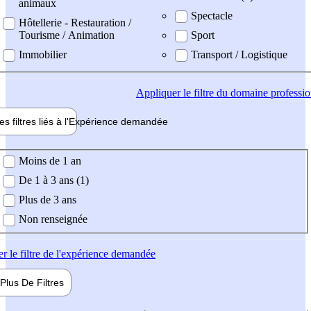
animaux
Spectacle
Hôtellerie - Restauration /
Tourisme / Animation
Sport
Immobilier
Transport / Logistique
Appliquer
le filtre du domaine professi
es filtres liés à l'
Expérience
demandée
ience demandée
Moins de 1 an
De 1 à 3 ans (1)
Plus de 3 ans
Non renseignée
er
le filtre de l'expérience demandée
Plus De
Filtres