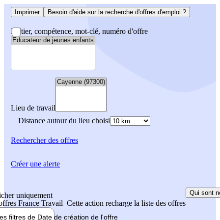
Imprimer
Besoin d'aide sur la recherche d'offres d'emploi ?
Métier, compétence, mot-clé, numéro d'offre
Lieu de travail
Distance autour du lieu choisi
Rechercher
des offres
Créer une alerte
Qui sont n
icher uniquement
 offres France Travail
Cette action recharge la liste des offres
les filtres de
Date de création
de l'offre