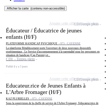
Distance
Afficher la carte
(contenu non-accessible)
Ajouter cette offre à ma sélection
CDI
Temps plein
Éducateur / Éducatrice de jeunes
enfants (H/F)
PLATEFORME HANDICAP PSYCHIQUE -
973 - CAYENNE
La plateforme Rétablissement porte l'ouverture de deux nouveaux dispositifs
expérimentaux : Le Service d'accompagnement à la parentalité pour les personnes en
situation de handicap (Cap Parents) et...
CDI - Temps plein
Publié il y a 3 jours
Ajouter cette offre à ma sélection
CDI
Temps plein
Educateur.rice de Jeunes Enfants à
L'Arbre Fromager (H/F)
KAZ PLURIELLES -
973 - CAYENNE
Sous la supervision de la cheffe de service de l'Arbre Fromager, l'éducateur.trice de