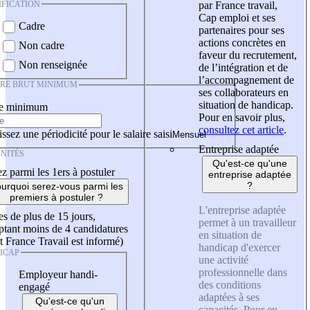
IFICATION
par France travail,
Cap emploi et ses
Cadre
partenaires pour ses
actions concrètes en
Non cadre
faveur du recrutement,
Non renseignée
de l’intégration et de
l’accompagnement de
IRE BRUT MINIMUM
ses collaborateurs en
situation de handicap.
re minimum
Pour en savoir plus,
consultez cet article
.
ssez une périodicité pour le salaire saisi
Entreprise adaptée
NITÉS
Qu'est-ce qu'une
z parmi les 1ers à postuler
entreprise adaptée
?
urquoi serez-vous parmi les
premiers à postuler ?
L'entreprise adaptée
es de plus de 15 jours,
permet à un travailleur
tant moins de 4 candidatures
en situation de
t France Travail est informé)
handicap d'exercer
ICAP
une activité
professionnelle dans
Employeur handi-
des conditions
engagé
adaptées à ses
Qu'est-ce qu'un
capacités. Pour en