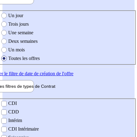
e création de l'offre
Un jour
Trois jours
Une semaine
Deux semaines
Un mois
Toutes les offres
er
le filtre de date de création de l'offre
les filtres de types de
Contrat
de contrat
CDI
CDD
Intérim
CDI Intérimaire