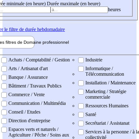
ée minimale (en heure)
Durée maximale (en heure)
heures
er
le filtre de durée hebdomadaire
les filtres de
Domaine pro
fessionnel
ne professionel
Achats / Comptabilité / Gestion
Industrie
Arts / Artisanat d'art
Informatique /
Télécommunication
Banque / Assurance
Installation / Maintenance
Bâtiment / Travaux Publics
Marketing / Stratégie
Commerce / Vente
commerciale
Communication / Multimédia
Ressources Humaines
Conseil / Etudes
Santé
Direction d'entreprise
Secrétariat / Assistanat
Espaces verts et naturels /
Services à la personne / à l
Agriculture / Pêche / Soins aux
collectivité