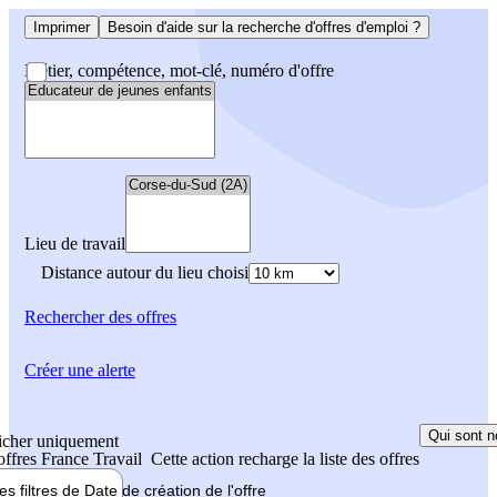
Imprimer
Besoin d'aide sur la recherche d'offres d'emploi ?
Métier, compétence, mot-clé, numéro d'offre
Lieu de travail
Distance autour du lieu choisi
Rechercher
des offres
Créer une alerte
Qui sont n
icher uniquement
 offres France Travail
Cette action recharge la liste des offres
les filtres de
Date de création
de l'offre