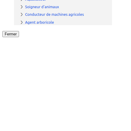
Fermer
Fermer
le détail de l'offre
/
Offre
sur
Offre précéden