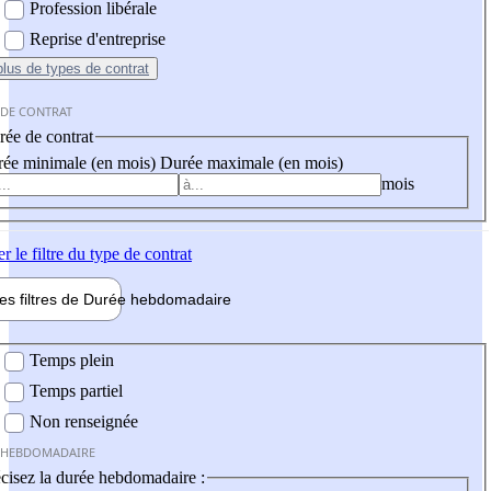
Profession libérale
Reprise d'entreprise
plus
de types de contrat
 DE CONTRAT
ée de contrat
ée minimale (en mois)
Durée maximale (en mois)
mois
er
le filtre du type de contrat
les filtres de
Durée hebdo
madaire
 hebdomadaire
Temps plein
Temps partiel
Non renseignée
 HEBDOMADAIRE
cisez la durée hebdomadaire :