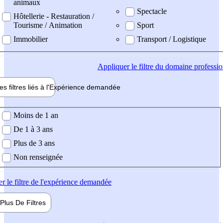
animaux
Spectacle
Hôtellerie - Restauration /
Tourisme / Animation
Sport
Immobilier
Transport / Logistique
Appliquer
le filtre du domaine professi
es filtres liés à l'
Expérience
demandée
ience demandée
Moins de 1 an
De 1 à 3 ans
Plus de 3 ans
Non renseignée
er
le filtre de l'expérience demandée
Plus De
Filtres