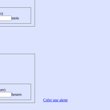
s)
mois
ure)
heures
Créer une alerte