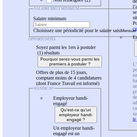
de
l
SALAIRE BRUT MINIMUM
se
si
Salaire minimum
Po
co
Choisissez une périodicité pour le salaire saisi
En
OPPORTUNITÉS
Soyez parmi les 1ers à postuler
(1)
résultats
Pourquoi serez-vous parmi les
L'
premiers à postuler ?
pe
Offres de plus de 15 jours,
en
comptant moins de 4 candidatures
ha
(dont France Travail est informé)
un
HANDICAP
pr
de
Employeur handi-
ad
engagé
ca
Qu'est-ce qu'un
sa
employeur handi-
le
engagé ?
Un employeur handi-
engagé est un