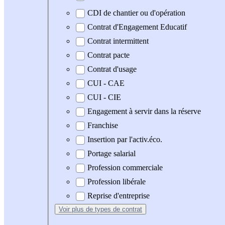
CDI de chantier ou d'opération
Contrat d'Engagement Educatif
Contrat intermittent
Contrat pacte
Contrat d'usage
CUI - CAE
CUI - CIE
Engagement à servir dans la réserve
Franchise
Insertion par l'activ.éco.
Portage salarial
Profession commerciale
Profession libérale
Reprise d'entreprise
Voir plus
de types de contrat