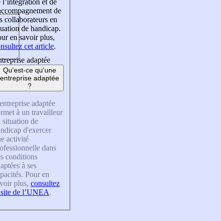
 l’intégration et de
’accompagnement de
s collaborateurs en
tuation de handicap.
ur en savoir plus,
nsultez cet article
.
treprise adaptée
Qu'est-ce qu'une
entreprise adaptée
?
entreprise adaptée
rmet à un travailleur
 situation de
ndicap d'exercer
e activité
ofessionnelle dans
s conditions
aptées à ses
pacités. Pour en
voir plus,
consultez
 site de l’UNEA
.