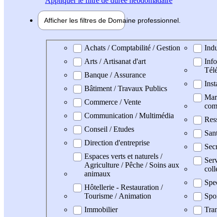
Appliquer
le filtre de durée hebdomadaire
Afficher les filtres de
Domaine pro
fessionnel
Domaine professionel
Achats / Comptabilité / Gestion
Indu
Arts / Artisanat d'art
Info
Tél
Banque / Assurance
Inst
Bâtiment / Travaux Publics
Mark
Commerce / Vente
com
Communication / Multimédia
Res
Conseil / Etudes
San
Direction d'entreprise
Secr
Espaces verts et naturels /
Serv
Agriculture / Pêche / Soins aux
coll
animaux
Spe
Hôtellerie - Restauration /
Tourisme / Animation
Spo
Immobilier
Tran