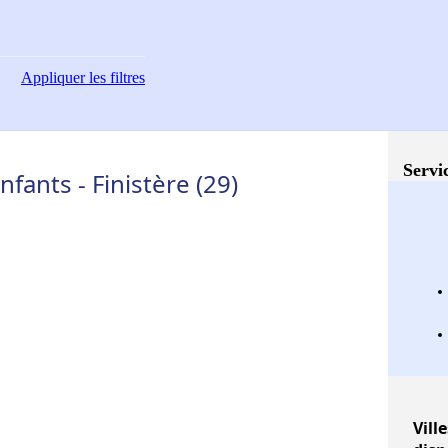
Appliquer
les filtres
Servi
fants - Finistère (29)
Ville