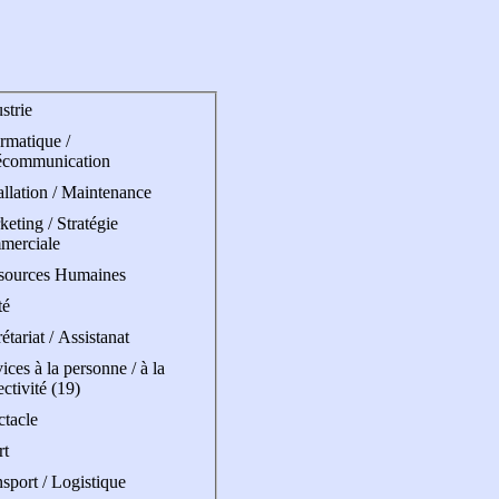
strie
rmatique /
écommunication
allation / Maintenance
eting / Stratégie
merciale
sources Humaines
té
étariat / Assistanat
ices à la personne / à la
ectivité (19)
ctacle
rt
sport / Logistique