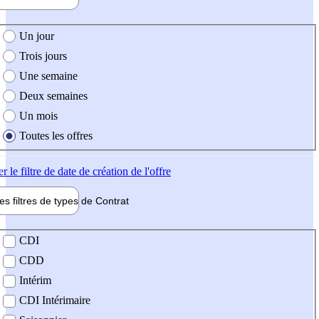
e création de l'offre
Un jour
Trois jours
Une semaine
Deux semaines
Un mois
Toutes les offres
er
le filtre de date de création de l'offre
les filtres de types de
Contrat
de contrat
CDI
CDD
Intérim
CDI Intérimaire