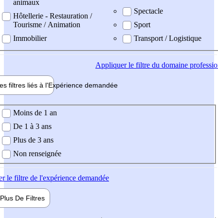
animaux
Spectacle
Hôtellerie - Restauration /
Tourisme / Animation
Sport
Immobilier
Transport / Logistique
Appliquer
le filtre du domaine professi
es filtres liés à l'
Expérience
demandée
ience demandée
Moins de 1 an
De 1 à 3 ans
Plus de 3 ans
Non renseignée
er
le filtre de l'expérience demandée
Plus De
Filtres