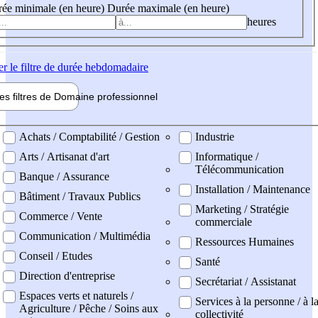
ée minimale (en heure)
Durée maximale (en heure)
heures
er
le filtre de durée hebdomadaire
les filtres de
Domaine pro
fessionnel
ne professionel
Achats / Comptabilité / Gestion
Industrie
Arts / Artisanat d'art
Informatique /
Télécommunication
Banque / Assurance
Installation / Maintenance
Bâtiment / Travaux Publics
Marketing / Stratégie
Commerce / Vente
commerciale
Communication / Multimédia
Ressources Humaines
Conseil / Etudes
Santé
Direction d'entreprise
Secrétariat / Assistanat
Espaces verts et naturels /
Services à la personne / à l
Agriculture / Pêche / Soins aux
collectivité