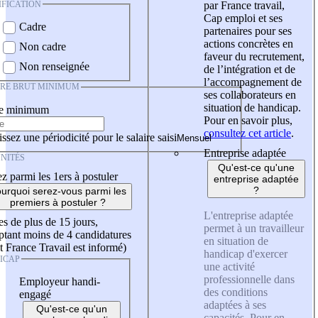
IFICATION
par France travail,
Cap emploi et ses
Cadre
partenaires pour ses
actions concrètes en
Non cadre
faveur du recrutement,
Non renseignée
de l’intégration et de
l’accompagnement de
IRE BRUT MINIMUM
ses collaborateurs en
situation de handicap.
re minimum
Pour en savoir plus,
consultez cet article
.
ssez une périodicité pour le salaire saisi
Entreprise adaptée
NITÉS
Qu'est-ce qu'une
z parmi les 1ers à postuler
entreprise adaptée
?
urquoi serez-vous parmi les
premiers à postuler ?
L'entreprise adaptée
es de plus de 15 jours,
permet à un travailleur
tant moins de 4 candidatures
en situation de
t France Travail est informé)
handicap d'exercer
ICAP
une activité
professionnelle dans
Employeur handi-
des conditions
engagé
adaptées à ses
Qu'est-ce qu'un
capacités. Pour en