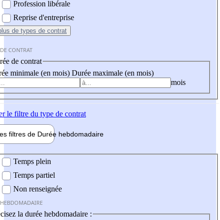
Profession libérale
Reprise d'entreprise
plus
de types de contrat
 DE CONTRAT
ée de contrat
ée minimale (en mois)
Durée maximale (en mois)
mois
er
le filtre du type de contrat
les filtres de
Durée hebdo
madaire
 hebdomadaire
Temps plein
Temps partiel
Non renseignée
 HEBDOMADAIRE
cisez la durée hebdomadaire :