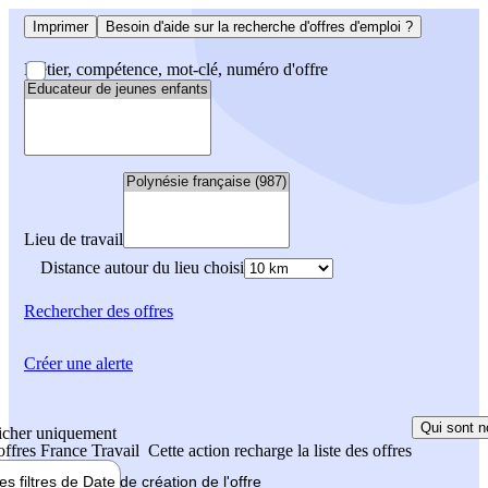
Imprimer
Besoin d'aide sur la recherche d'offres d'emploi ?
Métier, compétence, mot-clé, numéro d'offre
Lieu de travail
Distance autour du lieu choisi
Rechercher
des offres
Créer une alerte
Qui sont n
icher uniquement
 offres France Travail
Cette action recharge la liste des offres
les filtres de
Date de création
de l'offre