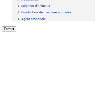
Fermer
Fermer
le détail de l'offre
/
Offre
sur
Offre précéden