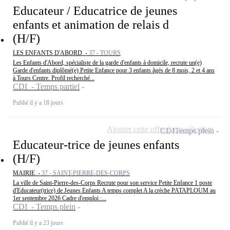
Educateur / Educatrice de jeunes
enfants et animation de relais d
(H/F)
LES ENFANTS D'ABORD -
37 - TOURS
Les Enfants d'Abord, spécialiste de la garde d'enfants à domicile, recrute un(e)
Garde d'enfants diplômé(e) Petite Enfance pour 3 enfants âgés de 8 mois, 2 et 4 ans
à Tours Centre. Profil recherché...
CDI - Temps partiel
Publié il y a 18 jours
Ajouter cette offre à ma sélection
CDI
Temps plein
Educateur-trice de jeunes enfants
(H/F)
MAIRIE -
37 - SAINT-PIERRE-DES-CORPS
La ville de Saint-Pierre-des-Corps Recrute pour son service Petite Enfance 1 poste
d'Educateur(trice) de Jeunes Enfants A temps complet A la crèche PATAPLOUM au
1er septembre 2026 Cadre d'emploi :...
CDI - Temps plein
Publié il y a 23 jours