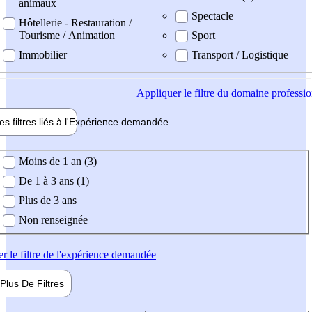
animaux
Spectacle
Hôtellerie - Restauration /
Tourisme / Animation
Sport
Immobilier
Transport / Logistique
Appliquer
le filtre du domaine professi
es filtres liés à l'
Expérience
demandée
ience demandée
Moins de 1 an (3)
De 1 à 3 ans (1)
Plus de 3 ans
Non renseignée
er
le filtre de l'expérience demandée
Plus De
Filtres