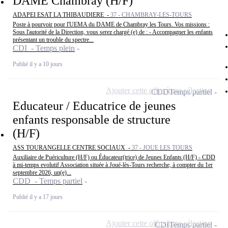
DAME Chambray (H/F)
ADAPEI ESAT LA THIBAUDIERE -
37 - CHAMBRAY-LES-TOURS
Poste à pourvoir pour l'UEMA du DAME de Chambray les Tours. Vos missions :
Sous l'autorité de la Direction, vous serez chargé (e) de : - Accompagner les enfants
présentant un trouble du spectre...
CDI - Temps plein
Publié il y a 10 jours
Ajouter cette offre à ma sélection
CDD
Temps partiel
Educateur / Educatrice de jeunes
enfants responsable de structure
(H/F)
ASS TOURANGELLE CENTRE SOCIAUX -
37 - JOUE LES TOURS
Auxiliaire de Puériculture (H/F) ou Éducateur(trice) de Jeunes Enfants (H/F) - CDD
à mi-temps evolutif Association située à Joué-lès-Tours recherche, à compter du 1er
septembre 2026, un(e)...
CDD - Temps partiel
Publié il y a 17 jours
Ajouter cette offre à ma sélection
CDI
Temps partiel