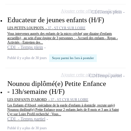
Ajouter cette offre à ma sélection
CDI
Temps plein
Educateur de jeunes enfants (H/F)
LES PETITS LOUPIOTS -
37 - ST CYR SUR LOIRE
Vous intervenez auprès des enfants de la micro crèche( une dizaine d'enfants
accueillis) , au sein d'une équipe de 3 personnes : - Accueil des enfants - Repas -
Activités - Entretien des...
CDI - Temps plein
Publié il y a plus de 30 jours
Soyez parmi les 1ers à postuler
Ajouter cette offre à ma sélection
CDI
Temps partiel
Nounou diplômé(e) Petite Enfance
- 13h/semaine (H/F)
LES ENFANTS D'ABORD -
37 - ST CYR SUR LOIRE
Les Enfants d'Abord, spécialiste de la garde d'enfants à domicile, recrute un(e)
Nounou diplômé(e) Petite Enfance pour 2 enfants âgés de 8 mois et 3 ans à Saint
Cyr sur Loire Profil recherché : Vous...
CDI - Temps partiel
Publié il y a plus de 30 jours