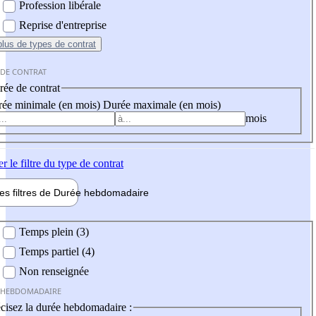
Profession libérale
Reprise d'entreprise
plus
de types de contrat
 DE CONTRAT
ée de contrat
ée minimale (en mois)
Durée maximale (en mois)
mois
er
le filtre du type de contrat
les filtres de
Durée hebdo
madaire
 hebdomadaire
Temps plein (3)
Temps partiel (4)
Non renseignée
 HEBDOMADAIRE
cisez la durée hebdomadaire :