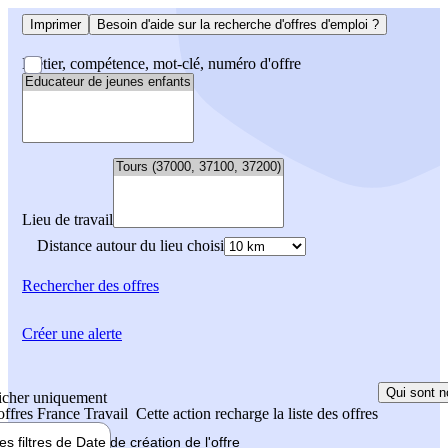
Imprimer
Besoin d'aide sur la recherche d'offres d'emploi ?
Métier, compétence, mot-clé, numéro d'offre
Lieu de travail
Distance autour du lieu choisi
Rechercher
des offres
Créer une alerte
Qui sont n
icher uniquement
 offres France Travail
Cette action recharge la liste des offres
les filtres de
Date de création
de l'offre