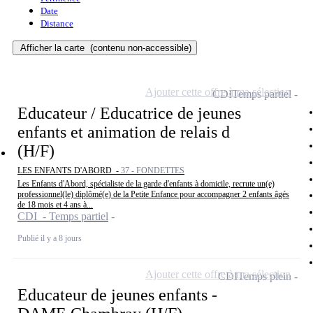
Date
Distance
Afficher la carte
(contenu non-accessible)
Ajouter cette offre à ma sélection
CDI
Temps partiel
Educateur / Educatrice de jeunes
enfants et animation de relais d
(H/F)
LES ENFANTS D'ABORD -
37 - FONDETTES
Les Enfants d'Abord, spécialiste de la garde d'enfants à domicile, recrute un(e)
professionnel(le) diplômé(e) de la Petite Enfance pour accompagner 2 enfants âgés
de 18 mois et 4 ans à...
CDI - Temps partiel
Publié il y a 8 jours
Ajouter cette offre à ma sélection
CDI
Temps plein
Educateur de jeunes enfants -