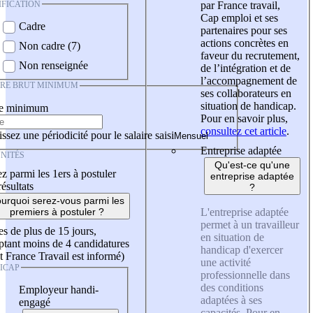
IFICATION
par France travail,
Cap emploi et ses
Cadre
partenaires pour ses
actions concrètes en
Non cadre (7)
faveur du recrutement,
Non renseignée
de l’intégration et de
l’accompagnement de
IRE BRUT MINIMUM
ses collaborateurs en
situation de handicap.
re minimum
Pour en savoir plus,
consultez cet article
.
ssez une périodicité pour le salaire saisi
Entreprise adaptée
NITÉS
Qu'est-ce qu'une
z parmi les 1ers à postuler
entreprise adaptée
résultats
?
urquoi serez-vous parmi les
L'entreprise adaptée
premiers à postuler ?
permet à un travailleur
es de plus de 15 jours,
en situation de
tant moins de 4 candidatures
handicap d'exercer
t France Travail est informé)
une activité
ICAP
professionnelle dans
des conditions
Employeur handi-
adaptées à ses
engagé
capacités. Pour en