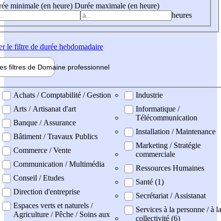
ée minimale (en heure)
Durée maximale (en heure)
heures
er
le filtre de durée hebdomadaire
les filtres de
Domaine pro
fessionnel
ne professionel
Achats / Comptabilité / Gestion
Industrie
Arts / Artisanat d'art
Informatique /
Télécommunication
Banque / Assurance
Installation / Maintenance
Bâtiment / Travaux Publics
Marketing / Stratégie
Commerce / Vente
commerciale
Communication / Multimédia
Ressources Humaines
Conseil / Etudes
Santé (1)
Direction d'entreprise
Secrétariat / Assistanat
Espaces verts et naturels /
Services à la personne / à l
Agriculture / Pêche / Soins aux
collectivité (6)