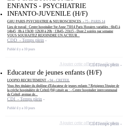
ENFANTS - PSYCHIATRIE
INFANTO-JUVENILE (H/F)
GHU PARIS PSYCHIATRIE & NEUROSCIENCES -
75 - PARIS 14
Lieu de travail : Centre hospitalier Ste Anne 75014 Paris Horaires variables : 6h45 à
14h45 ; 8h à 15h30 ;12h30 à 20h ; 13h45- 21h15 - Dont 2 soirées par semaine
VOUS SOUHAITEZ REJOINDRE UN ACTEUR...
CDD - Temps plein
Publié il y a 10 jours
Ajouter cette offre à ma sélection
CDI
Temps plein
Educateur de jeunes enfants (H/F)
LOOPIO RECRUTEMENT -
94 - CRETEIL
Vous êtes titulaire du diplôme d'Educateur de jeunes enfants ? Rejoignez l'équipe de
la crèche hospitalière de Créteil (94) située au : - Centre hospitalier intercommunal
de Créteil, avenue de...
CDI - Temps plein
Publié il y a 10 jours
Ajouter cette offre à ma sélection
CDI
Temps plein