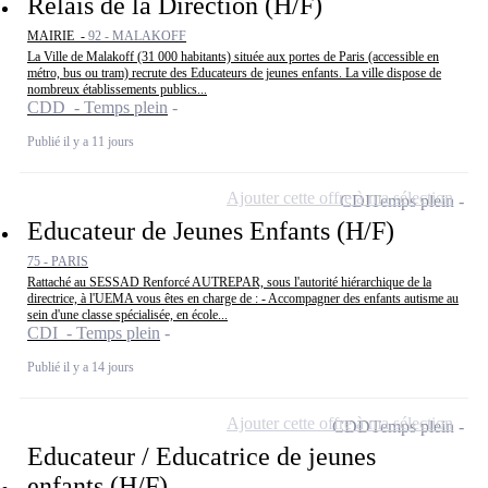
Relais de la Direction (H/F)
MAIRIE -
92 - MALAKOFF
La Ville de Malakoff (31 000 habitants) située aux portes de Paris (accessible en
métro, bus ou tram) recrute des Educateurs de jeunes enfants. La ville dispose de
nombreux établissements publics...
CDD - Temps plein
Publié il y a 11 jours
Ajouter cette offre à ma sélection
CDI
Temps plein
Educateur de Jeunes Enfants (H/F)
75 - PARIS
Rattaché au SESSAD Renforcé AUTREPAR, sous l'autorité hiérarchique de la
directrice, à l'UEMA vous êtes en charge de : - Accompagner des enfants autisme au
sein d'une classe spécialisée, en école...
CDI - Temps plein
Publié il y a 14 jours
Ajouter cette offre à ma sélection
CDD
Temps plein
Educateur / Educatrice de jeunes
enfants (H/F)