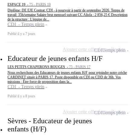
ESPACE 19 -
75 - PARIS 19
Diplôme: DE EJE Contrat: CDI - à pourvoir à partir de septembre 2026. Temps de
travail: 35h/semaine Salaire brut mensuel suivant CC Alisfa : 2 856,25 € Description
de la structure : L'équipe de...
CDI - Temps plein
Publié il y a 7 jours
Ajouter cette offre à ma sélection
CDI
Temps plein
Educateur de jeunes enfants H/F
LES PETITS CHAPERONS ROUGES -
75 - PARIS 17
Nous recherchons des Educateurs de jeunes enfants H/F pour rejoindre notre crèche
CARDINET située à PARIS 17. Poste disponible en CDI ou CDD de 36h. Vos
missions : Être force de proposition dans la...
CDI - Temps plein
Publié il y a 8 jours
Ajouter cette offre à ma sélection
CDI
Temps plein
Sèvres - Educateur de jeunes
enfants (H/F)