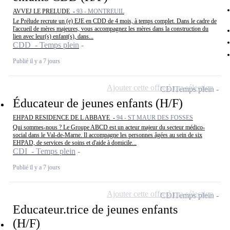
AVVEJ LE PRELUDE -
93 - MONTREUIL
Le Prélude recrute un (e) EJE en CDD de 4 mois, à temps complet. Dans le cadre de
l'accueil de mères majeures, vous accompagnez les mères dans la construction du
lien avec leur(s) enfant(s), dans...
CDD - Temps plein
Publié il y a 7 jours
Ajouter cette offre à ma sélection
CDI
Temps plein
Éducateur de jeunes enfants (H/F)
EHPAD RESIDENCE DE L ABBAYE -
94 - ST MAUR DES FOSSES
Qui sommes-nous ? Le Groupe ABCD est un acteur majeur du secteur médico-
social dans le Val-de-Marne. Il accompagne les personnes âgées au sein de six
EHPAD, de services de soins et d'aide à domicile...
CDI - Temps plein
Publié il y a 7 jours
Ajouter cette offre à ma sélection
CDI
Temps plein
Educateur.trice de jeunes enfants
(H/F)