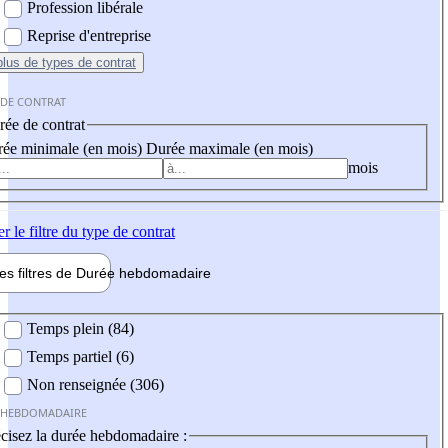
Profession libérale
Reprise d'entreprise
plus
de types de contrat
 DE CONTRAT
ée de contrat
ée minimale (en mois)
Durée maximale (en mois)
mois
er
le filtre du type de contrat
les filtres de
Durée hebdo
madaire
 hebdomadaire
Temps plein (84)
Temps partiel (6)
Non renseignée (306)
 HEBDOMADAIRE
cisez la durée hebdomadaire :