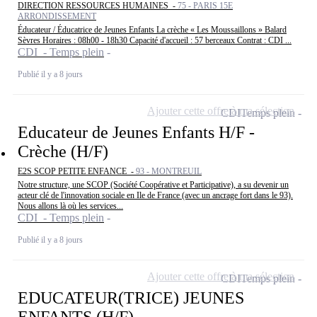
DIRECTION RESSOURCES HUMAINES -
75 - PARIS 15E
ARRONDISSEMENT
Éducateur / Éducatrice de Jeunes Enfants La crèche « Les Moussaillons » Balard
Sèvres Horaires : 08h00 - 18h30 Capacité d'accueil : 57 berceaux Contrat : CDI ...
CDI - Temps plein
Publié il y a 8 jours
Ajouter cette offre à ma sélection
CDI
Temps plein
Educateur de Jeunes Enfants H/F -
Crèche (H/F)
E2S SCOP PETITE ENFANCE -
93 - MONTREUIL
Notre structure, une SCOP (Société Coopérative et Participative), a su devenir un
acteur clé de l'innovation sociale en Ile de France (avec un ancrage fort dans le 93).
Nous allons là où les services...
CDI - Temps plein
Publié il y a 8 jours
Ajouter cette offre à ma sélection
CDI
Temps plein
EDUCATEUR(TRICE) JEUNES
ENFANTS (H/F)