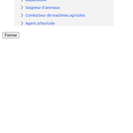
Fermer
Fermer
le détail de l'offre
/
Offre
sur
Offre précéden