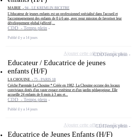
MAIRIE -
94 - LE KREMLIN BICETRE
L'éducateur de jeunes enfants est un professionnel spécialisé dans l'accueil et
l'accompagnement des enfants de 0 à 6 ans, avec pour mission de favoriser leur
développement global (affectif,...
CDD - Temps plein
Publié il y a 14 jours
Ajouter cette offre à ma sélection
CDD
Temps plein
Educateur / Educatrice de jeunes
enfants (H/F)
LA CHOUINE -
75 - PARIS 18
Crèche Parentale La Chouine * Créée en 1982, La Chouine occupe des locaux
conviviaux dotés d'un vaste espace extérieur et d'un jardin pédagogique. Elle
accueille 24 enfants de 6 mois à 3 ans et...
CDD - Temps plein
Publié il y a 14 jours
Ajouter cette offre à ma sélection
CDI
Temps plein
Educatrice de Jeunes Enfants (H/F)