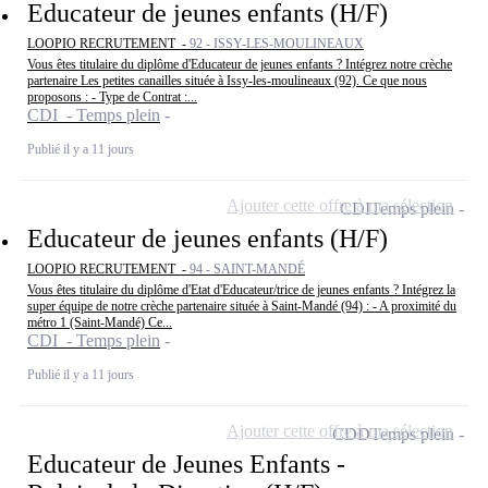
Educateur de jeunes enfants (H/F)
LOOPIO RECRUTEMENT -
92 - ISSY-LES-MOULINEAUX
Vous êtes titulaire du diplôme d'Educateur de jeunes enfants ? Intégrez notre crèche
partenaire Les petites canailles située à Issy-les-moulineaux (92). Ce que nous
proposons : - Type de Contrat :...
CDI - Temps plein
Publié il y a 11 jours
Ajouter cette offre à ma sélection
CDI
Temps plein
Educateur de jeunes enfants (H/F)
LOOPIO RECRUTEMENT -
94 - SAINT-MANDÉ
Vous êtes titulaire du diplôme d'Etat d'Educateur/trice de jeunes enfants ? Intégrez la
super équipe de notre crèche partenaire située à Saint-Mandé (94) : - A proximité du
métro 1 (Saint-Mandé) Ce...
CDI - Temps plein
Publié il y a 11 jours
Ajouter cette offre à ma sélection
CDD
Temps plein
Educateur de Jeunes Enfants -