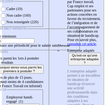
IFICATION
par France travail,
Cap emploi et ses
Cadre (10)
partenaires pour ses
actions concrètes en
Non cadre (160)
faveur du recrutement,
Non renseignée (226)
de l’intégration et de
l’accompagnement de
IRE BRUT MINIMUM
ses collaborateurs en
situation de handicap.
re minimum
Pour en savoir plus,
consultez cet article
.
ssez une périodicité pour le salaire saisi
Entreprise adaptée
NITÉS
Qu'est-ce qu'une
z parmi les 1ers à postuler
entreprise adaptée
)
résultats
?
urquoi serez-vous parmi les
L'entreprise adaptée
premiers à postuler ?
permet à un travailleur
es de plus de 15 jours,
en situation de
tant moins de 4 candidatures
handicap d'exercer
t France Travail est informé)
une activité
ICAP
professionnelle dans
des conditions
Employeur handi-
adaptées à ses
engagé (1)
capacités. Pour en