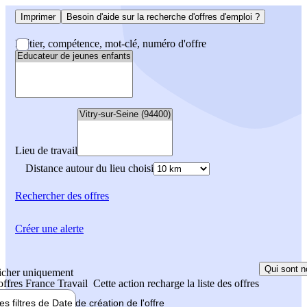
Imprimer
Besoin d'aide sur la recherche d'offres d'emploi ?
Métier, compétence, mot-clé, numéro d'offre
Lieu de travail
Distance autour du lieu choisi
Rechercher
des offres
Créer une alerte
Qui sont n
icher uniquement
 offres France Travail
Cette action recharge la liste des offres
les filtres de
Date de création
de l'offre