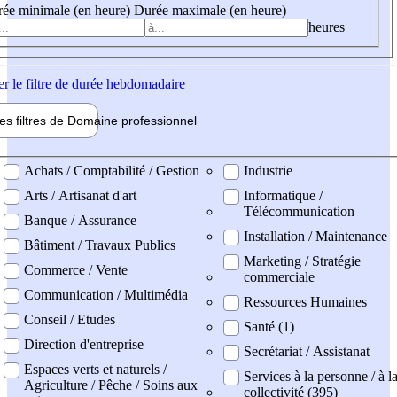
ée minimale (en heure)
Durée maximale (en heure)
heures
er
le filtre de durée hebdomadaire
les filtres de
Domaine pro
fessionnel
ne professionel
Achats / Comptabilité / Gestion
Industrie
Arts / Artisanat d'art
Informatique /
Télécommunication
Banque / Assurance
Installation / Maintenance
Bâtiment / Travaux Publics
Marketing / Stratégie
Commerce / Vente
commerciale
Communication / Multimédia
Ressources Humaines
Conseil / Etudes
Santé (1)
Direction d'entreprise
Secrétariat / Assistanat
Espaces verts et naturels /
Services à la personne / à l
Agriculture / Pêche / Soins aux
collectivité (395)