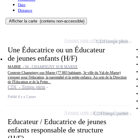
Date
Distance
Afficher la carte
(contenu non-accessible)
Ajouter cette offre à ma sélection
CDI
Temps plein
Une Éducatrice ou un Éducateur
de jeunes enfants (H/F)
MAIRIE -
94 - CHAMPIGNY SUR MARNE
Contexte Champigny-sur-Marne (77 883 habitants, 3e ville du Val-de-Marne)
s'engage pour l'éducation, la parentalité et la petite enfance. Au sein de la Direction
de l'Éducation et de la Petite...
CDI - Temps plein
Publié il y a 2 jours
Ajouter cette offre à ma sélection
CDI
Temps partiel
Educateur / Educatrice de jeunes
enfants responsable de structure