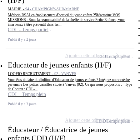
(H/F)
MAIRIE -
94 - CHAMPIGNY-SUR-MARNE
Médecin RSAI en établissement d'accueil du jeune enfant 25h/semaine VOS
MISSIONS : Sous la responsabilité de la cheffe de service Petite Enfance, vous
intervenez à titre préventif dans les...
CDI - Temps partiel
Publié il y a 2 jours
Ajouter cette offre à ma sélection
CDI
Temps plein
Educateur de jeunes enfants (H/F)
LOOPIO RECRUTEMENT -
92 - VANVES
Vous êtes titulaire du diplôme d'Educateur de jeunes enfants ? Intégrez notre crèche
partenaire Les petites canailles située à Vanves (92). Ce que nous proposons : - Type
de Contrat : CDI -...
CDI - Temps plein
Publié il y a 3 jours
Ajouter cette offre à ma sélection
CDD
Temps plein
Éducateur / Éducatrice de jeunes
enfants CDD (H/F)