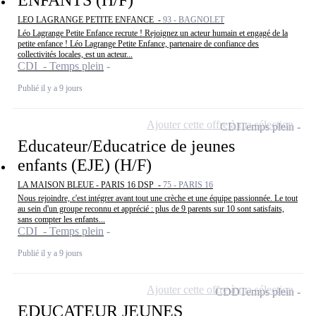
LEO LAGRANGE PETITE ENFANCE -
93 - BAGNOLET
Léo Lagrange Petite Enfance recrute ! Rejoignez un acteur humain et engagé de la
petite enfance ! Léo Lagrange Petite Enfance, partenaire de confiance des
collectivités locales, est un acteur...
CDI - Temps plein
Publié il y a 9 jours
Ajouter cette offre à ma sélection
CDI
Temps plein
Educateur/Educatrice de jeunes
enfants (EJE) (H/F)
LA MAISON BLEUE - PARIS 16 DSP -
75 - PARIS 16
Nous rejoindre, c'est intégrer avant tout une crèche et une équipe passionnée. Le tout
au sein d'un groupe reconnu et apprécié : plus de 9 parents sur 10 sont satisfaits,
sans compter les enfants...
CDI - Temps plein
Publié il y a 9 jours
Ajouter cette offre à ma sélection
CDD
Temps plein
EDUCATEUR JEUNES