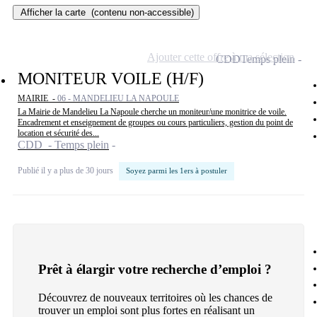
Afficher la carte
(contenu non-accessible)
Ajouter cette offre à ma sélection
CDD
Temps plein
MONITEUR VOILE (H/F)
MAIRIE -
06 - MANDELIEU LA NAPOULE
La Mairie de Mandelieu La Napoule cherche un moniteur/une monitrice de voile.
Encadrement et enseignement de groupes ou cours particuliers, gestion du point de
location et sécurité des...
CDD - Temps plein
Publié il y a plus de 30 jours
Soyez parmi les 1ers à postuler
Prêt à élargir votre recherche d’emploi ?
Découvrez de nouveaux territoires où les chances de
trouver un emploi sont plus fortes en réalisant un