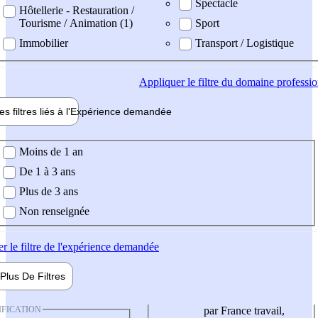
Spectacle
Hôtellerie - Restauration /
Tourisme / Animation (1)
Sport
Immobilier
Transport / Logistique
Appliquer
le filtre du domaine professi
es filtres liés à l'
Expérience
demandée
ience demandée
Moins de 1 an
De 1 à 3 ans
Plus de 3 ans
Non renseignée
er
le filtre de l'expérience demandée
Plus De
Filtres
IFICATION
par France travail,