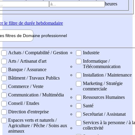
heures
er
le filtre de durée hebdomadaire
les filtres de
Domaine pro
fessionnel
ne professionel
Achats / Comptabilité / Gestion
Industrie
Arts / Artisanat d'art
Informatique /
Télécommunication
Banque / Assurance
Installation / Maintenance
Bâtiment / Travaux Publics
Marketing / Stratégie
Commerce / Vente
commerciale
Communication / Multimédia
Ressources Humaines
Conseil / Etudes
Santé
Direction d'entreprise
Secrétariat / Assistanat
Espaces verts et naturels /
Services à la personne / à l
Agriculture / Pêche / Soins aux
collectivité
animaux