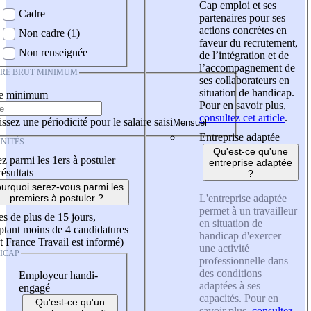
Cap emploi et ses
Cadre
partenaires pour ses
actions concrètes en
Non cadre (1)
faveur du recrutement,
Non renseignée
de l’intégration et de
l’accompagnement de
IRE BRUT MINIMUM
ses collaborateurs en
situation de handicap.
re minimum
Pour en savoir plus,
consultez cet article
.
ssez une périodicité pour le salaire saisi
Entreprise adaptée
NITÉS
Qu'est-ce qu'une
z parmi les 1ers à postuler
entreprise adaptée
résultats
?
urquoi serez-vous parmi les
L'entreprise adaptée
premiers à postuler ?
permet à un travailleur
es de plus de 15 jours,
en situation de
tant moins de 4 candidatures
handicap d'exercer
t France Travail est informé)
une activité
ICAP
professionnelle dans
des conditions
Employeur handi-
adaptées à ses
engagé
capacités. Pour en
Qu'est-ce qu'un
savoir plus,
consultez