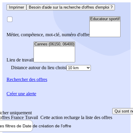
Imprimer
Besoin d'aide sur la recherche d'offres d'emploi ?
Métier, compétence, mot-clé, numéro d'offre
Lieu de travail
Distance autour du lieu choisi
Rechercher
des offres
Créer une alerte
Qui sont n
icher uniquement
 offres France Travail
Cette action recharge la liste des offres
les filtres de
Date de création
de l'offre