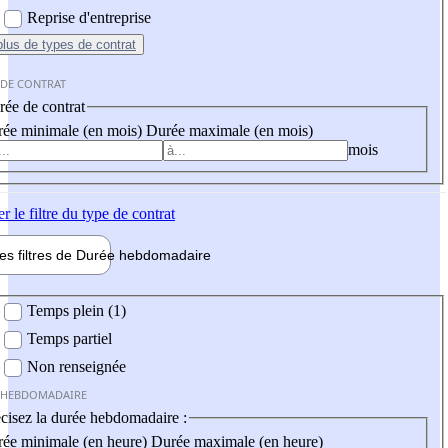
Reprise d'entreprise
plus
de types de contrat
 DE CONTRAT
ée de contrat
ée minimale (en mois)
Durée maximale (en mois)
mois
er
le filtre du type de contrat
les filtres de
Durée hebdo
madaire
 hebdomadaire
Temps plein (1)
Temps partiel
Non renseignée
 HEBDOMADAIRE
cisez la durée hebdomadaire :
ée minimale (en heure)
Durée maximale (en heure)