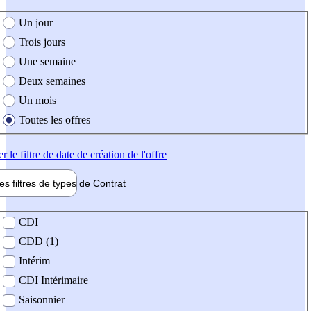
e création de l'offre
Un jour
Trois jours
Une semaine
Deux semaines
Un mois
Toutes les offres
er
le filtre de date de création de l'offre
les filtres de types de
Contrat
de contrat
CDI
CDD (1)
Intérim
CDI Intérimaire
Saisonnier