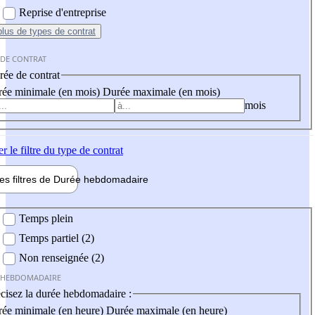
Reprise d'entreprise
plus
de types de contrat
 DE CONTRAT
ée de contrat
ée minimale (en mois)
Durée maximale (en mois)
mois
er
le filtre du type de contrat
les filtres de
Durée hebdo
madaire
 hebdomadaire
Temps plein
Temps partiel (2)
Non renseignée (2)
 HEBDOMADAIRE
cisez la durée hebdomadaire :
ée minimale (en heure)
Durée maximale (en heure)