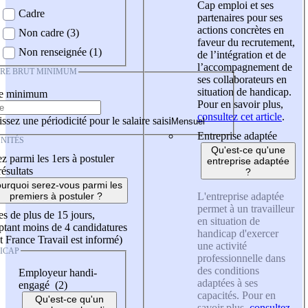
Cap emploi et ses
Cadre
partenaires pour ses
actions concrètes en
Non cadre (3)
faveur du recrutement,
Non renseignée (1)
de l’intégration et de
l’accompagnement de
IRE BRUT MINIMUM
ses collaborateurs en
situation de handicap.
re minimum
Pour en savoir plus,
consultez cet article
.
ssez une périodicité pour le salaire saisi
Entreprise adaptée
NITÉS
Qu'est-ce qu'une
z parmi les 1ers à postuler
entreprise adaptée
résultats
?
urquoi serez-vous parmi les
L'entreprise adaptée
premiers à postuler ?
permet à un travailleur
es de plus de 15 jours,
en situation de
tant moins de 4 candidatures
handicap d'exercer
t France Travail est informé)
une activité
ICAP
professionnelle dans
des conditions
Employeur handi-
adaptées à ses
engagé (2)
capacités. Pour en
Qu'est-ce qu'un
savoir plus,
consultez