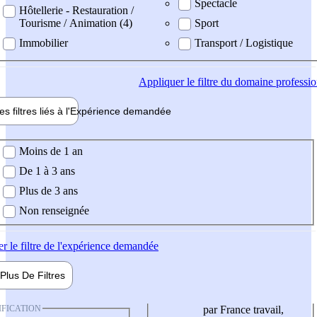
Spectacle
Hôtellerie - Restauration /
Tourisme / Animation (4)
Sport
Immobilier
Transport / Logistique
Appliquer
le filtre du domaine professi
es filtres liés à l'
Expérience
demandée
ience demandée
Moins de 1 an
De 1 à 3 ans
Plus de 3 ans
Non renseignée
er
le filtre de l'expérience demandée
Plus De
Filtres
IFICATION
par France travail,