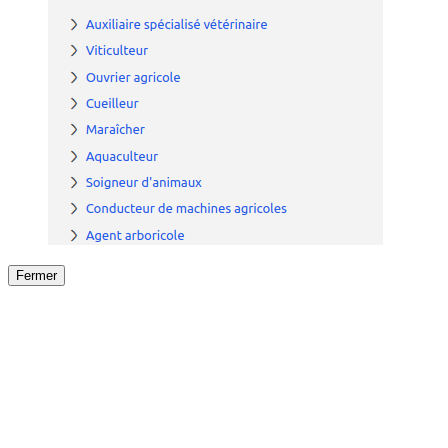
Fermer
Fermer
le détail de l'offre
/
Offre
sur
Offre précéden