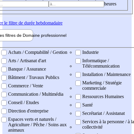
heures
er
le filtre de durée hebdomadaire
les filtres de
Domaine pro
fessionnel
ne professionel
Achats / Comptabilité / Gestion
Industrie
Arts / Artisanat d'art
Informatique /
Télécommunication
Banque / Assurance
Installation / Maintenance
Bâtiment / Travaux Publics
Marketing / Stratégie
Commerce / Vente
commerciale
Communication / Multimédia
Ressources Humaines
Conseil / Etudes
Santé
Direction d'entreprise
Secrétariat / Assistanat
Espaces verts et naturels /
Services à la personne / à l
Agriculture / Pêche / Soins aux
collectivité
animaux