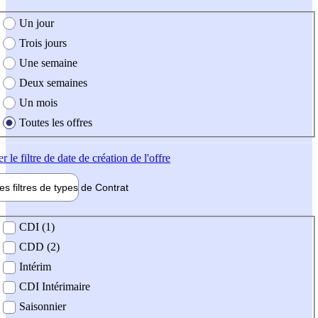
e création de l'offre
Un jour
Trois jours
Une semaine
Deux semaines
Un mois
Toutes les offres
er
le filtre de date de création de l'offre
les filtres de types de
Contrat
de contrat
CDI (1)
CDD (2)
Intérim
CDI Intérimaire
Saisonnier