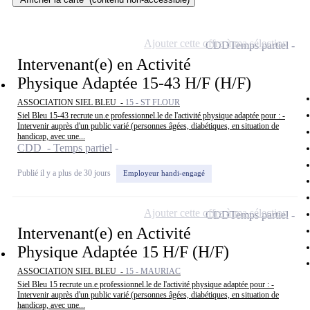
Ajouter cette offre à ma sélection
CDD
Temps partiel
Intervenant(e) en Activité
Physique Adaptée 15-43 H/F (H/F)
ASSOCIATION SIEL BLEU -
15 - ST FLOUR
Siel Bleu 15-43 recrute un.e professionnel.le de l'activité physique adaptée pour : -
Intervenir auprès d'un public varié (personnes âgées, diabétiques, en situation de
handicap, avec une...
CDD - Temps partiel
Publié il y a plus de 30 jours
Employeur handi-engagé
Ajouter cette offre à ma sélection
CDD
Temps partiel
Intervenant(e) en Activité
Physique Adaptée 15 H/F (H/F)
ASSOCIATION SIEL BLEU -
15 - MAURIAC
Siel Bleu 15 recrute un.e professionnel.le de l'activité physique adaptée pour : -
Intervenir auprès d'un public varié (personnes âgées, diabétiques, en situation de
handicap, avec une...