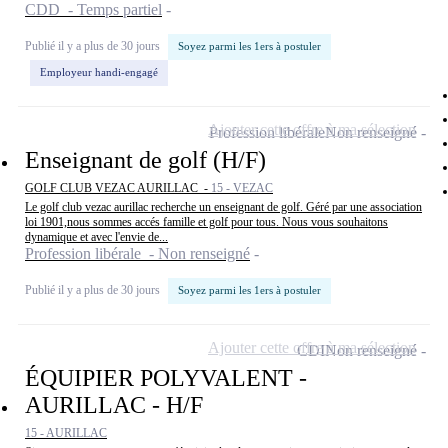
CDD - Temps partiel
Publié il y a plus de 30 jours
Soyez parmi les 1ers à postuler
Employeur handi-engagé
Ajouter cette offre à ma sélection
Profession libérale
Non renseigné
Enseignant de golf (H/F)
GOLF CLUB VEZAC AURILLAC -
15 - VEZAC
Le golf club vezac aurillac recherche un enseignant de golf. Géré par une association
loi 1901,nous sommes accés famille et golf pour tous. Nous vous souhaitons
dynamique et avec l'envie de...
Profession libérale - Non renseigné
Publié il y a plus de 30 jours
Soyez parmi les 1ers à postuler
Ajouter cette offre à ma sélection
CDI
Non renseigné
ÉQUIPIER POLYVALENT -
AURILLAC - H/F
15 - AURILLAC