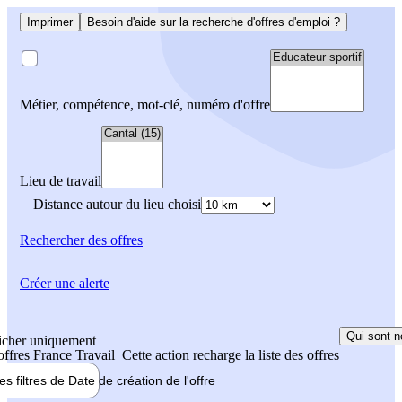
Imprimer
Besoin d'aide sur la recherche d'offres d'emploi ?
Métier, compétence, mot-clé, numéro d'offre
Lieu de travail
Distance autour du lieu choisi
Rechercher
des offres
Créer une alerte
Qui sont n
icher uniquement
 offres France Travail
Cette action recharge la liste des offres
les filtres de
Date de création
de l'offre