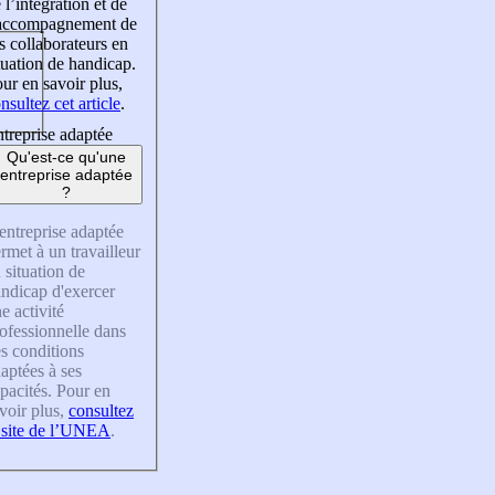
 l’intégration et de
’accompagnement de
s collaborateurs en
tuation de handicap.
ur en savoir plus,
nsultez cet article
.
treprise adaptée
Qu'est-ce qu'une
entreprise adaptée
?
entreprise adaptée
rmet à un travailleur
 situation de
ndicap d'exercer
e activité
ofessionnelle dans
s conditions
aptées à ses
pacités. Pour en
voir plus,
consultez
 site de l’UNEA
.