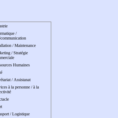
strie
rmatique /
écommunication
allation / Maintenance
eting / Stratégie
merciale
sources Humaines
té
étariat / Assistanat
ices à la personne / à la
ectivité
ctacle
rt
sport / Logistique