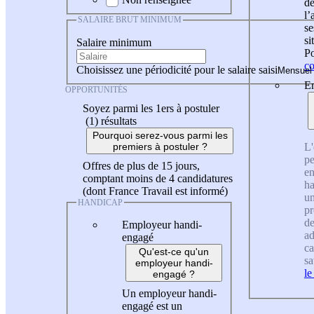
de
l
SALAIRE BRUT MINIMUM
se
si
Salaire minimum
Po
co
Choisissez une périodicité pour le salaire saisi
En
OPPORTUNITÉS
Soyez parmi les 1ers à postuler
(1)
résultats
Pourquoi serez-vous parmi les
L'
premiers à postuler ?
pe
Offres de plus de 15 jours,
en
comptant moins de 4 candidatures
ha
(dont France Travail est informé)
un
HANDICAP
pr
de
Employeur handi-
ad
engagé
ca
Qu'est-ce qu'un
sa
employeur handi-
le
engagé ?
Un employeur handi-
engagé est un