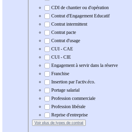
CDI de chantier ou d'opération
Contrat d'Engagement Educatif
Contrat intermittent
Contrat pacte
Contrat d'usage
CUI - CAE
CUI - CIE
Engagement à servir dans la réserve
Franchise
Insertion par l'activ.éco.
Portage salarial
Profession commerciale
Profession libérale
Reprise d'entreprise
Voir plus
de types de contrat