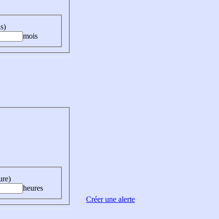
s)
mois
ure)
heures
Créer une alerte