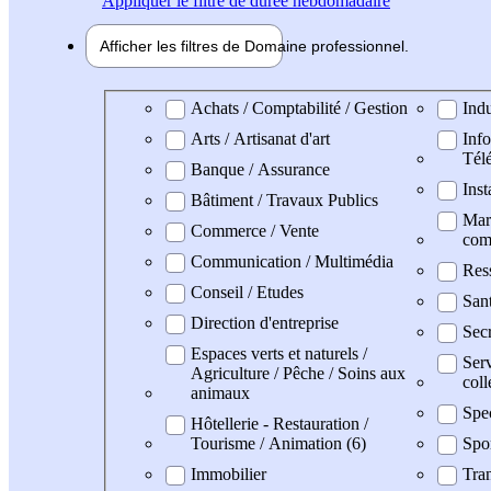
Appliquer
le filtre de durée hebdomadaire
Afficher les filtres de
Domaine pro
fessionnel
Domaine professionel
Achats / Comptabilité / Gestion
Indu
Arts / Artisanat d'art
Info
Tél
Banque / Assurance
Inst
Bâtiment / Travaux Publics
Mark
Commerce / Vente
com
Communication / Multimédia
Res
Conseil / Etudes
San
Direction d'entreprise
Secr
Espaces verts et naturels /
Serv
Agriculture / Pêche / Soins aux
coll
animaux
Spe
Hôtellerie - Restauration /
Tourisme / Animation (6)
Spo
Immobilier
Tran