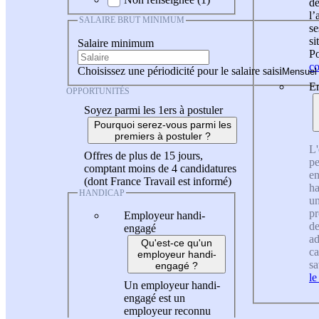
de
l
SALAIRE BRUT MINIMUM
se
si
Salaire minimum
Po
co
Choisissez une périodicité pour le salaire saisi
En
OPPORTUNITÉS
Soyez parmi les 1ers à postuler
Pourquoi serez-vous parmi les
premiers à postuler ?
L'
Offres de plus de 15 jours,
pe
comptant moins de 4 candidatures
en
(dont France Travail est informé)
ha
HANDICAP
un
pr
Employeur handi-
de
engagé
ad
Qu'est-ce qu'un
ca
employeur handi-
sa
engagé ?
le
Un employeur handi-
engagé est un
employeur reconnu