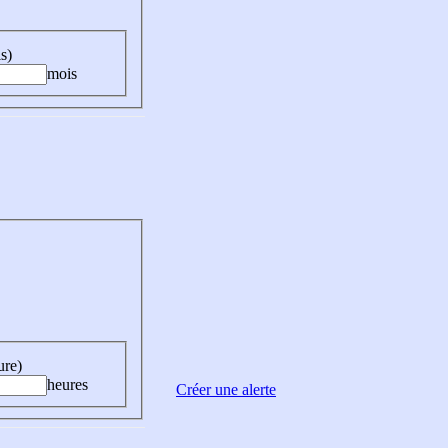
s)
mois
ure)
heures
Créer une alerte