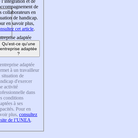
 l’intégration et de
’accompagnement de
s collaborateurs en
tuation de handicap.
ur en savoir plus,
nsultez cet article
.
treprise adaptée
Qu'est-ce qu'une
entreprise adaptée
?
entreprise adaptée
rmet à un travailleur
 situation de
ndicap d'exercer
e activité
ofessionnelle dans
s conditions
aptées à ses
pacités. Pour en
voir plus,
consultez
 site de l’UNEA
.