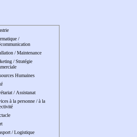
strie
rmatique /
écommunication
allation / Maintenance
eting / Stratégie
merciale
sources Humaines
té
étariat / Assistanat
ices à la personne / à la
ectivité
ctacle
rt
sport / Logistique