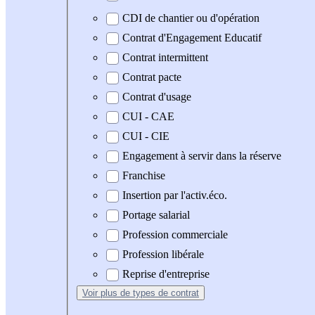
CDI de chantier ou d'opération
Contrat d'Engagement Educatif
Contrat intermittent
Contrat pacte
Contrat d'usage
CUI - CAE
CUI - CIE
Engagement à servir dans la réserve
Franchise
Insertion par l'activ.éco.
Portage salarial
Profession commerciale
Profession libérale
Reprise d'entreprise
Voir plus
de types de contrat