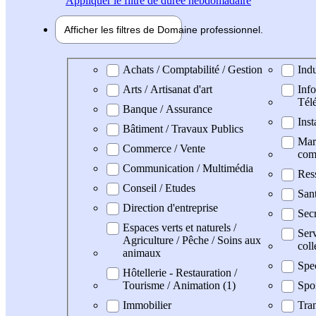
Appliquer
le filtre de durée hebdomadaire
Afficher les filtres de
Domaine pro
fessionnel
Domaine professionel
Achats / Comptabilité / Gestion
Indu
Arts / Artisanat d'art
Info
Tél
Banque / Assurance
Inst
Bâtiment / Travaux Publics
Mark
Commerce / Vente
com
Communication / Multimédia
Res
Conseil / Etudes
San
Direction d'entreprise
Secr
Espaces verts et naturels /
Serv
Agriculture / Pêche / Soins aux
coll
animaux
Spe
Hôtellerie - Restauration /
Tourisme / Animation (1)
Spo
Immobilier
Tran