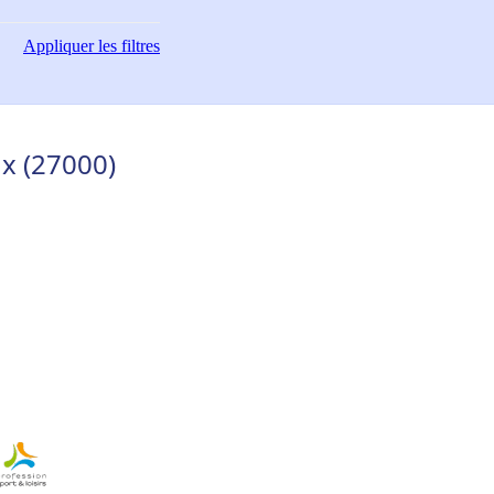
Appliquer
les filtres
ux (27000)