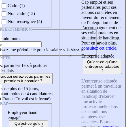
Cap emploi et ses
Cadre (1)
partenaires pour ses
actions concrètes en
Non cadre (12)
faveur du recrutement,
Non renseignée (4)
de l’intégration et de
l’accompagnement de
IRE BRUT MINIMUM
ses collaborateurs en
situation de handicap.
re minimum
Pour en savoir plus,
consultez cet article
.
ssez une périodicité pour le salaire saisi
Entreprise adaptée
NITÉS
Qu'est-ce qu'une
z parmi les 1ers à postuler
entreprise adaptée
résultats
?
urquoi serez-vous parmi les
L'entreprise adaptée
premiers à postuler ?
permet à un travailleur
es de plus de 15 jours,
en situation de
tant moins de 4 candidatures
handicap d'exercer
t France Travail est informé)
une activité
ICAP
professionnelle dans
des conditions
Employeur handi-
adaptées à ses
engagé
capacités. Pour en
Qu'est-ce qu'un
savoir plus,
consultez