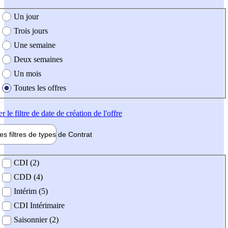
e création de l'offre
Un jour
Trois jours
Une semaine
Deux semaines
Un mois
Toutes les offres
er
le filtre de date de création de l'offre
les filtres de types de
Contrat
de contrat
CDI (2)
CDD (4)
Intérim (5)
CDI Intérimaire
Saisonnier (2)