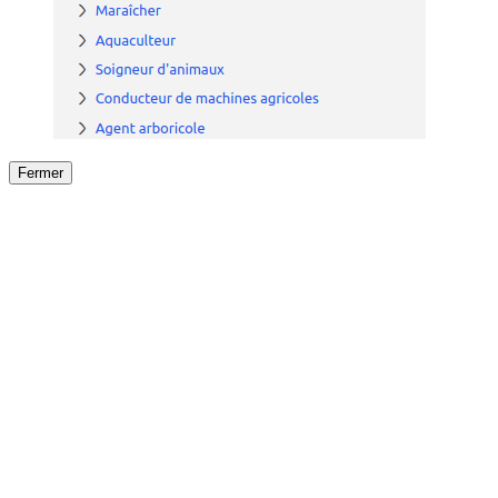
Fermer
Fermer
le détail de l'offre
/
Offre
sur
Offre précéden