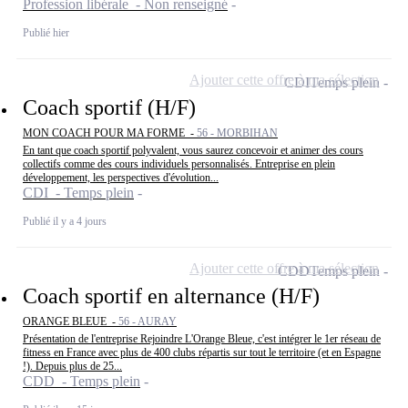
Profession libérale - Non renseigné
Publié hier
Ajouter cette offre à ma sélection
CDI
Temps plein
Coach sportif (H/F)
MON COACH POUR MA FORME -
56 - MORBIHAN
En tant que coach sportif polyvalent, vous saurez concevoir et animer des cours
collectifs comme des cours individuels personnalisés. Entreprise en plein
développement, les perspectives d'évolution...
CDI - Temps plein
Publié il y a 4 jours
Ajouter cette offre à ma sélection
CDD
Temps plein
Coach sportif en alternance (H/F)
ORANGE BLEUE -
56 - AURAY
Présentation de l'entreprise Rejoindre L'Orange Bleue, c'est intégrer le 1er réseau de
fitness en France avec plus de 400 clubs répartis sur tout le territoire (et en Espagne
!). Depuis plus de 25...
CDD - Temps plein