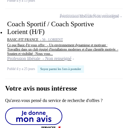
Publié il y a 15 jours
Ajouter cette offre à ma sélection
Profession libérale
Non renseigné
Coach Sportif / Coach Sportive
Lorient (H/F)
BASIC-FIT FRANCE -
56 - LORIENT
Ce que Basic-Fit vous offre : - Un environnement dynamique et motivant :
Travaillez dans un club équipé d'installations modernes et d'une clientèle motivée. -
Soutien et visibilité : Nous vous...
Profession libérale - Non renseigné
Publié il y a 25 jours
Soyez parmi les 1ers à postuler
Votre avis nous intéresse
Qu'avez-vous pensé du service de recherche d'offres ?