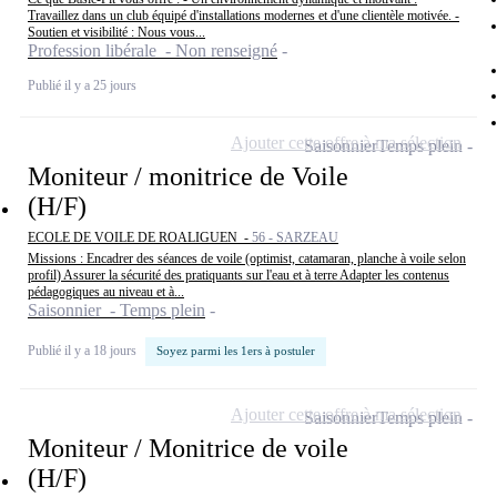
Travaillez dans un club équipé d'installations modernes et d'une clientèle motivée. -
Soutien et visibilité : Nous vous...
Profession libérale - Non renseigné
Publié il y a 25 jours
Ajouter cette offre à ma sélection
Saisonnier
Temps plein
Moniteur / monitrice de Voile
(H/F)
ECOLE DE VOILE DE ROALIGUEN -
56 - SARZEAU
Missions : Encadrer des séances de voile (optimist, catamaran, planche à voile selon
profil) Assurer la sécurité des pratiquants sur l'eau et à terre Adapter les contenus
pédagogiques au niveau et à...
Saisonnier - Temps plein
Publié il y a 18 jours
Soyez parmi les 1ers à postuler
Ajouter cette offre à ma sélection
Saisonnier
Temps plein
Moniteur / Monitrice de voile
(H/F)