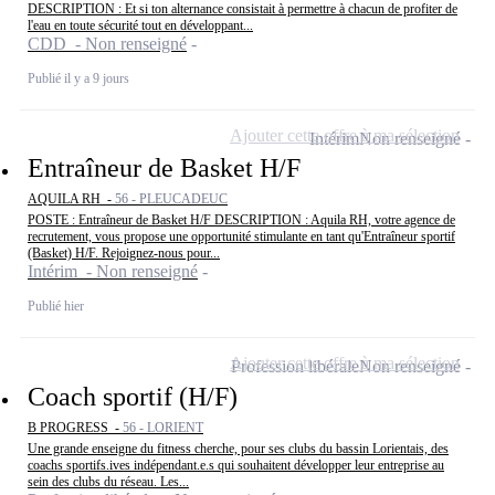
DESCRIPTION : Et si ton alternance consistait à permettre à chacun de profiter de
l'eau en toute sécurité tout en développant...
CDD - Non renseigné
Publié il y a 9 jours
Ajouter cette offre à ma sélection
Intérim
Non renseigné
Entraîneur de Basket H/F
AQUILA RH -
56 - PLEUCADEUC
POSTE : Entraîneur de Basket H/F DESCRIPTION : Aquila RH, votre agence de
recrutement, vous propose une opportunité stimulante en tant qu'Entraîneur sportif
(Basket) H/F. Rejoignez-nous pour...
Intérim - Non renseigné
Publié hier
Ajouter cette offre à ma sélection
Profession libérale
Non renseigné
Coach sportif (H/F)
B PROGRESS -
56 - LORIENT
Une grande enseigne du fitness cherche, pour ses clubs du bassin Lorientais, des
coachs sportifs.ives indépendant.e.s qui souhaitent développer leur entreprise au
sein des clubs du réseau. Les...