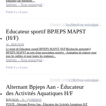
transmise par téléphone....
Intérim - Non renseigné
Publié il y a 6 jours
Ajouter cette offre à ma sélection
Intérim
Non renseigné
Educateur sportif BPJEPS MAPST
(H/F)
56 - BEIGNON
Le poste de Educateur sportif BPJEPS MAPST (H/F)Recherche apprenti(e)
BPJEPS MAPST au sein d'une association sportive. -Animation de séances pour
tous les publics et pour toutes les pratiques...
Intérim - Non renseigné
Publié il y a 6 jours
Ajouter cette offre à ma sélection
CDD
Non renseigné
Alternant Bpjeps Aan - Éducateur
des Activités Aquatiques H/F
EQUALIA -
56 - QUIBERON
POSTE : Alternant Bpjeps Aan - Éducateur des Activités Aquatiques H/F