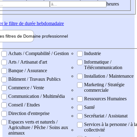
heures
er
le filtre de durée hebdomadaire
les filtres de
Domaine pro
fessionnel
ne professionel
Achats / Comptabilité / Gestion
Industrie
Arts / Artisanat d'art
Informatique /
Télécommunication
Banque / Assurance
Installation / Maintenance
Bâtiment / Travaux Publics
Marketing / Stratégie
Commerce / Vente
commerciale
Communication / Multimédia
Ressources Humaines
Conseil / Etudes
Santé
Direction d'entreprise
Secrétariat / Assistanat
Espaces verts et naturels /
Services à la personne / à l
Agriculture / Pêche / Soins aux
collectivité
animaux