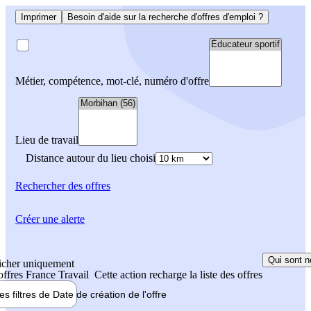
Imprimer
Besoin d'aide sur la recherche d'offres d'emploi ?
Métier, compétence, mot-clé, numéro d'offre
Lieu de travail
Distance autour du lieu choisi
Rechercher
des offres
Créer une alerte
Qui sont n
icher uniquement
 offres France Travail
Cette action recharge la liste des offres
les filtres de
Date de création
de l'offre