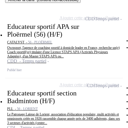
Ajouter cette offre à ma sélection
CDD
Temps partiel
Educateur sportif APA sur
Ploërmel (56) (H/F)
CATALYST -
56 - PLOËRMEL
Ownsport, l'agence de coaching sportif à domicile leader en France, recherche un(e)
Coach sportif(ve) titulaire d'une Licence STAPS APA (Activités Physiques
Adaptées), d'un Master STAPS APA ou...
CDD - Temps partiel
Publié hier
Ajouter cette offre à ma sélection
CDI
Temps partiel
Educateur sportif section
Badminton (H/F)
PLL -
56 - LORIENT
Le Patronage Laïque de Lorient, association d'éducation populaire, multi activités et
omnisports créée en 1926 rassemble chaque année près de 3400 adhérents, dans ses
3 secteurs d'activités (centre...
CDI - Temps partiel