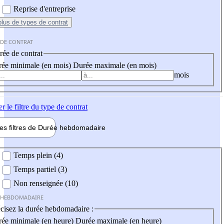
Reprise d'entreprise
plus
de types de contrat
 DE CONTRAT
ée de contrat
ée minimale (en mois)
Durée maximale (en mois)
mois
er
le filtre du type de contrat
les filtres de
Durée hebdo
madaire
 hebdomadaire
Temps plein (4)
Temps partiel (3)
Non renseignée (10)
 HEBDOMADAIRE
cisez la durée hebdomadaire :
ée minimale (en heure)
Durée maximale (en heure)