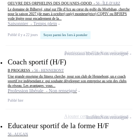
OEUVRE DES ORPHELINS DES DOUANES-ODOD -
56 - ÎLE-D'ARZ
Le domaine de Bilhervé, situé sur l'île d'Arz au cœur du golfe du Morbihan, cherche
pour la saison 2027 (de mars à octobre) un(e) moniteur(trice) CQPIV ou BPJEPS
voile légère pour encadrement de la...
Saisonnier - Temps plein
Publié il y a 22 jours
Soyez parmi les 1ers à postuler
Ajouter cette offre à ma sélection
Profession libérale
Non renseigné
Coach sportif (H/F)
B PROGRESS -
56 - HENNEBONT
Une grande enseigne du fitness cherche, pour son club de Hennebont, un.e coach
sportif.ive indépendant.e. qui souhaite développer son entreprise au sein des clubs
du réseau. Les avantages: vous...
Profession libérale - Non renseigné
Publié hier
Ajouter cette offre à ma sélection
Intérim
Non renseigné
Educateur sportif de la forme H/F
56 - AUGAN