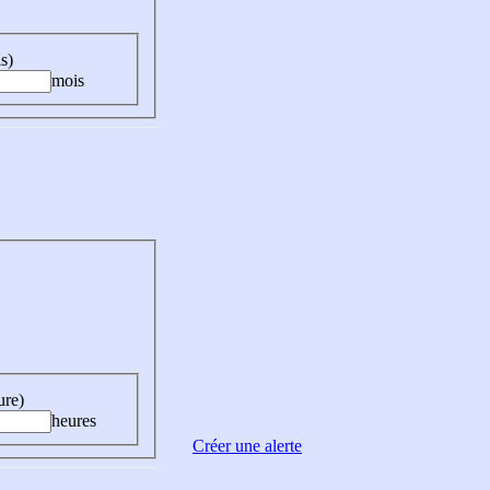
s)
mois
ure)
heures
Créer une alerte