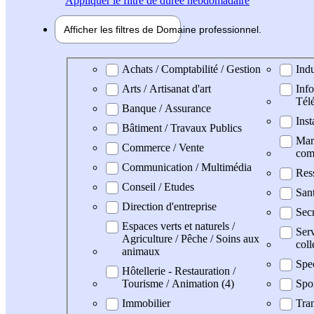
Appliquer
le filtre de durée hebdomadaire
Afficher les filtres de
Domaine pro
fessionnel
Domaine professionel
Achats / Comptabilité / Gestion
Indu
Arts / Artisanat d'art
Info
Tél
Banque / Assurance
Inst
Bâtiment / Travaux Publics
Mark
Commerce / Vente
com
Communication / Multimédia
Res
Conseil / Etudes
San
Direction d'entreprise
Secr
Espaces verts et naturels /
Serv
Agriculture / Pêche / Soins aux
coll
animaux
Spe
Hôtellerie - Restauration /
Tourisme / Animation (4)
Spo
Immobilier
Tran