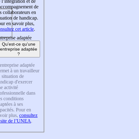
 l’intégration et de
’accompagnement de
s collaborateurs en
tuation de handicap.
ur en savoir plus,
nsultez cet article
.
treprise adaptée
Qu'est-ce qu'une
entreprise adaptée
?
entreprise adaptée
rmet à un travailleur
 situation de
ndicap d'exercer
e activité
ofessionnelle dans
s conditions
aptées à ses
pacités. Pour en
voir plus,
consultez
 site de l’UNEA
.