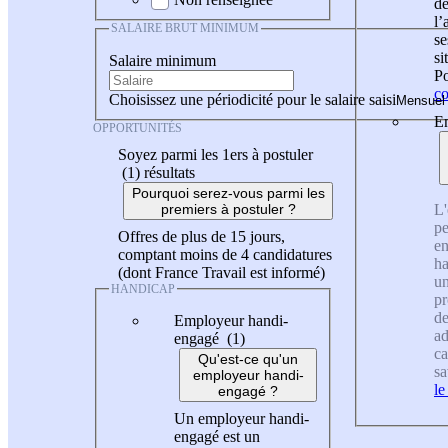
de
l
SALAIRE BRUT MINIMUM
se
si
Salaire minimum
Po
co
Choisissez une périodicité pour le salaire saisi
En
OPPORTUNITÉS
Soyez parmi les 1ers à postuler
(1)
résultats
Pourquoi serez-vous parmi les
L'
premiers à postuler ?
pe
Offres de plus de 15 jours,
en
comptant moins de 4 candidatures
ha
(dont France Travail est informé)
un
HANDICAP
pr
de
Employeur handi-
ad
engagé (1)
ca
Qu'est-ce qu'un
sa
employeur handi-
le
engagé ?
Un employeur handi-
engagé est un