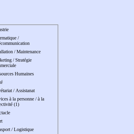
strie
rmatique /
écommunication
allation / Maintenance
eting / Stratégie
merciale
sources Humaines
té
étariat / Assistanat
ices à la personne / à la
ectivité (1)
ctacle
rt
sport / Logistique