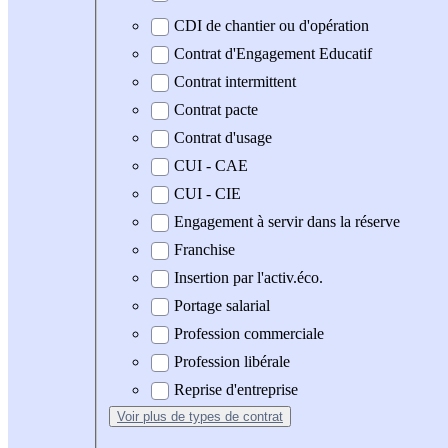
CDI de chantier ou d'opération
Contrat d'Engagement Educatif
Contrat intermittent
Contrat pacte
Contrat d'usage
CUI - CAE
CUI - CIE
Engagement à servir dans la réserve
Franchise
Insertion par l'activ.éco.
Portage salarial
Profession commerciale
Profession libérale
Reprise d'entreprise
Voir plus
de types de contrat