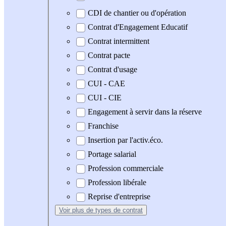
CDI de chantier ou d'opération
Contrat d'Engagement Educatif
Contrat intermittent
Contrat pacte
Contrat d'usage
CUI - CAE
CUI - CIE
Engagement à servir dans la réserve
Franchise
Insertion par l'activ.éco.
Portage salarial
Profession commerciale
Profession libérale
Reprise d'entreprise
Voir plus
de types de contrat