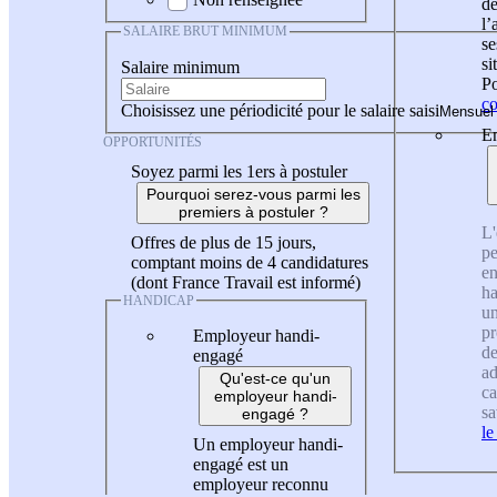
de
l
SALAIRE BRUT MINIMUM
se
si
Salaire minimum
Po
co
Choisissez une périodicité pour le salaire saisi
En
OPPORTUNITÉS
Soyez parmi les 1ers à postuler
Pourquoi serez-vous parmi les
premiers à postuler ?
L'
Offres de plus de 15 jours,
pe
comptant moins de 4 candidatures
en
(dont France Travail est informé)
ha
HANDICAP
un
pr
Employeur handi-
de
engagé
ad
Qu'est-ce qu'un
ca
employeur handi-
sa
engagé ?
le
Un employeur handi-
engagé est un
employeur reconnu