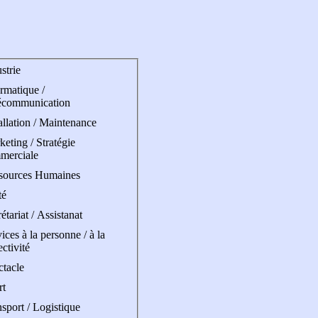
strie
rmatique /
écommunication
allation / Maintenance
eting / Stratégie
merciale
sources Humaines
té
étariat / Assistanat
ices à la personne / à la
ectivité
ctacle
rt
sport / Logistique