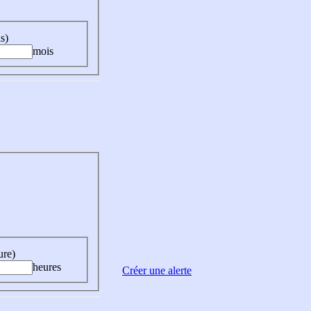
s)
mois
ure)
heures
Créer une alerte