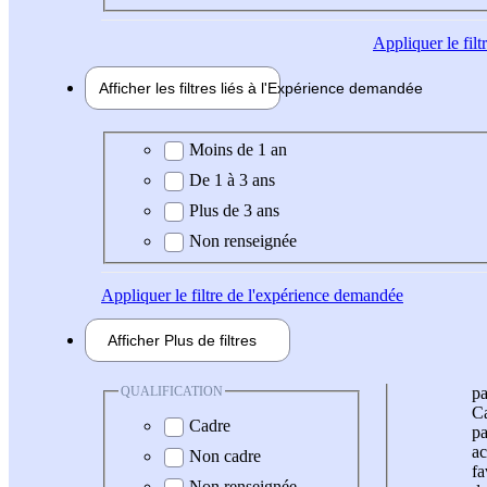
Appliquer
le fil
Afficher les filtres liés à l'
Expérience
demandée
Expérience demandée
Moins de 1 an
De 1 à 3 ans
Plus de 3 ans
Non renseignée
Appliquer
le filtre de l'expérience demandée
Afficher
Plus de
filtres
QUALIFICATION
pa
Ca
Cadre
pa
ac
Non cadre
fa
Non renseignée