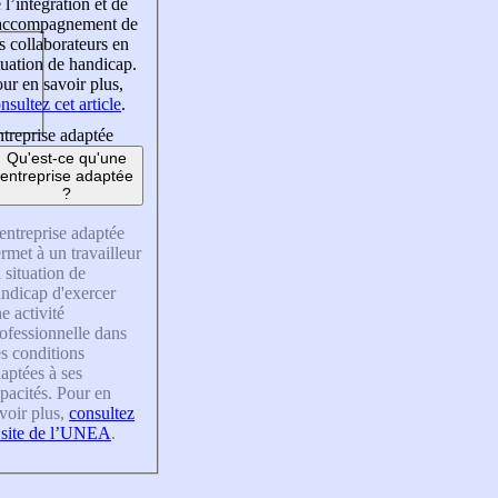
 l’intégration et de
’accompagnement de
s collaborateurs en
tuation de handicap.
ur en savoir plus,
nsultez cet article
.
treprise adaptée
Qu'est-ce qu'une
entreprise adaptée
?
entreprise adaptée
rmet à un travailleur
 situation de
ndicap d'exercer
e activité
ofessionnelle dans
s conditions
aptées à ses
pacités. Pour en
voir plus,
consultez
 site de l’UNEA
.