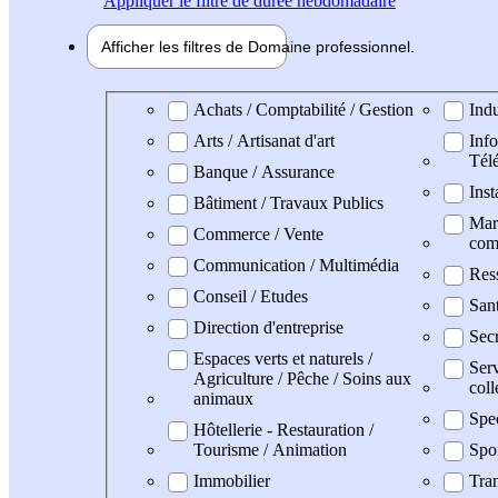
Appliquer
le filtre de durée hebdomadaire
Afficher les filtres de
Domaine pro
fessionnel
Domaine professionel
Achats / Comptabilité / Gestion
Indu
Arts / Artisanat d'art
Info
Tél
Banque / Assurance
Inst
Bâtiment / Travaux Publics
Mark
Commerce / Vente
com
Communication / Multimédia
Res
Conseil / Etudes
San
Direction d'entreprise
Secr
Espaces verts et naturels /
Serv
Agriculture / Pêche / Soins aux
coll
animaux
Spe
Hôtellerie - Restauration /
Tourisme / Animation
Spo
Immobilier
Tran