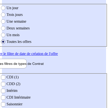
e création de l'offre
Un jour
Trois jours
Une semaine
Deux semaines
Un mois
Toutes les offres
er
le filtre de date de création de l'offre
les filtres de types de
Contrat
de contrat
CDI (1)
CDD (2)
Intérim
CDI Intérimaire
Saisonnier