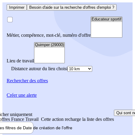
Imprimer
Besoin d'aide sur la recherche d'offres d'emploi ?
Métier, compétence, mot-clé, numéro d'offre
Lieu de travail
Distance autour du lieu choisi
Rechercher
des offres
Créer une alerte
Qui sont n
icher uniquement
 offres France Travail
Cette action recharge la liste des offres
les filtres de
Date de création
de l'offre