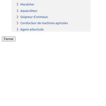
Fermer
Fermer
le détail de l'offre
/
Offre
sur
Offre précéden