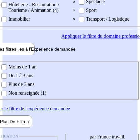
Spectacle
Hôtellerie - Restauration /
Tourisme / Animation (4)
Sport
Immobilier
Transport / Logistique
Appliquer
le filtre du domaine professi
es filtres liés à l'
Expérience
demandée
ience demandée
Moins de 1 an
De 1 à 3 ans
Plus de 3 ans
Non renseignée (1)
er
le filtre de l'expérience demandée
Plus De
Filtres
IFICATION
par France travail,