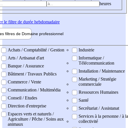
heures
er
le filtre de durée hebdomadaire
les filtres de
Domaine pro
fessionnel
ne professionel
Achats / Comptabilité / Gestion
Industrie
Arts / Artisanat d'art
Informatique /
Télécommunication
Banque / Assurance
Installation / Maintenance
Bâtiment / Travaux Publics
Marketing / Stratégie
Commerce / Vente
commerciale
Communication / Multimédia
Ressources Humaines
Conseil / Etudes
Santé
Direction d'entreprise
Secrétariat / Assistanat
Espaces verts et naturels /
Services à la personne / à l
Agriculture / Pêche / Soins aux
collectivité
animaux