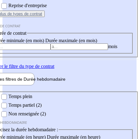
Reprise d'entreprise
plus
de types de contrat
 DE CONTRAT
ée de contrat
ée minimale (en mois)
Durée maximale (en mois)
mois
er
le filtre du type de contrat
les filtres de
Durée hebdo
madaire
 hebdomadaire
Temps plein
Temps partiel (2)
Non renseignée (2)
 HEBDOMADAIRE
cisez la durée hebdomadaire :
ée minimale (en heure)
Durée maximale (en heure)