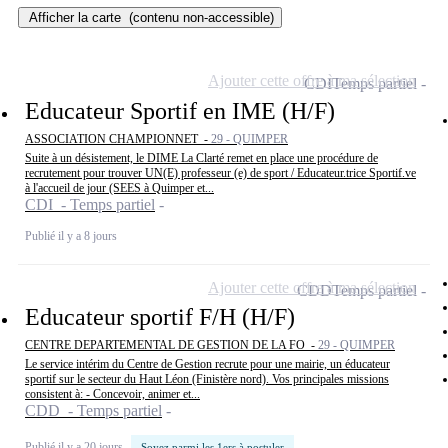
Afficher la carte
(contenu non-accessible)
Ajouter cette offre à ma sélection
CDI
Temps partiel
Educateur Sportif en IME (H/F)
ASSOCIATION CHAMPIONNET -
29 - QUIMPER
Suite à un désistement, le DIME La Clarté remet en place une procédure de
recrutement pour trouver UN(E) professeur (e) de sport / Educateur.trice Sportif.ve
à l'accueil de jour (SEES à Quimper et...
CDI - Temps partiel
Publié il y a 8 jours
Ajouter cette offre à ma sélection
CDD
Temps partiel
Educateur sportif F/H (H/F)
CENTRE DEPARTEMENTAL DE GESTION DE LA FO -
29 - QUIMPER
Le service intérim du Centre de Gestion recrute pour une mairie, un éducateur
sportif sur le secteur du Haut Léon (Finistère nord). Vos principales missions
consistent à: - Concevoir, animer et...
CDD - Temps partiel
Publié il y a 20 jours
Soyez parmi les 1ers à postuler